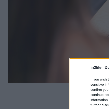
in2life -
Do
If you wish 
sensitive in
confirm you
continue se
information 
further disc