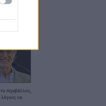
.000τ.μ.
ληρικό δέλτα.
 το περιβάλλον,
 λόγους να