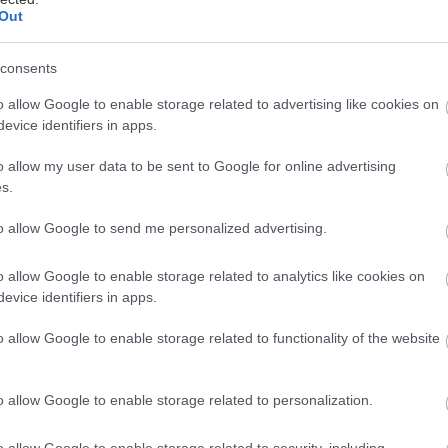
Out
consents
o allow Google to enable storage related to advertising like cookies on
evice identifiers in apps.
όκουβα
o allow my user data to be sent to Google for online advertising
s.
ιώνα και κάτι στο κτίριο της οδού Πανεπιστημίου, 
to allow Google to send me personalized advertising.
ι σιγά-σιγά τους πολύτιμους τόμους της στις βαλίτσ
μετακομίσει προς το δέλτα του Φαλήρου. Μαζί της, ν
o allow Google to enable storage related to analytics like cookies on
οκτήσει και η Εθνική Λυρική Σκηνή, σε ένα από τα 
evice identifiers in apps.
 αρχιτεκτονικά εγχειρήματα των τελευταίων ετών στη
o allow Google to enable storage related to functionality of the website
Κέντρο Πολιτισμού-Ίδρυμα Στ. Νιάρχος
, το οποίο
o allow Google to enable storage related to personalization.
 εξ’ ολοκλήρου από το ομώνυμο Ίδρυμα και
(μισό δ
α χρόνια μετά),
θα περιλαμβάνει την Νέα Εθνική Β
o allow Google to enable storage related to security, including