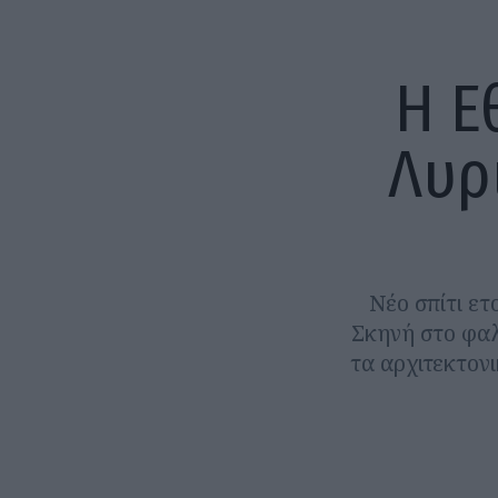
Η Ε
Λυρ
Νέο σπίτι ετ
Σκηνή στο φαλ
τα αρχιτεκτον