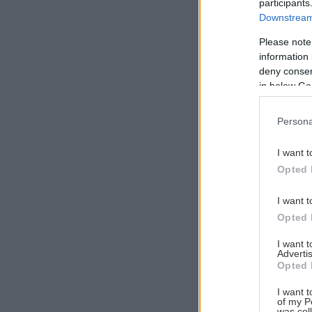
participants
Downstream 
Please note
information 
Αναζήτηση
deny consent
για...
in below Go
Persona
I want t
Opted 
I want t
Opted 
I want 
Advertis
Opted 
I want t
of my P
was col