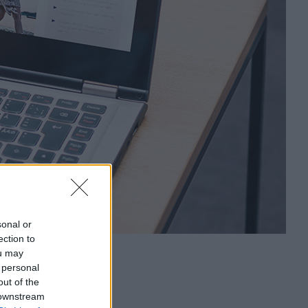
sonal or
ection to
ou may
 personal
out of the
 downstream