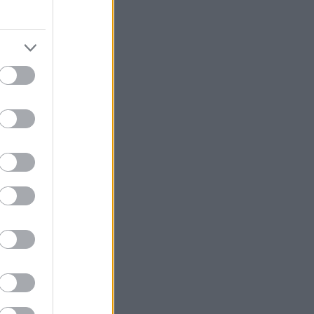
η Εθνική
ες και
έο σπίτι
πιο μεγάλα
ν χώρα.
 θα
ισεκατομμύριο
ιβλιοθήκη, την