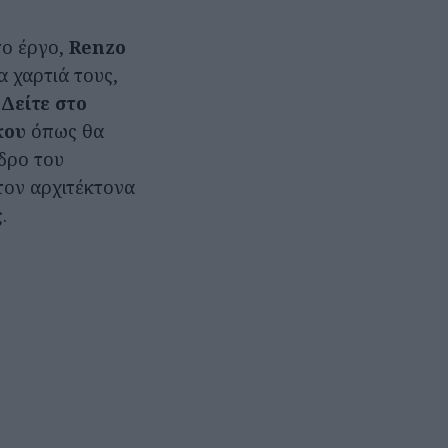
το έργο,
Renzo
 χαρτιά τους,
.
Δείτε στο
ρκου
όπως θα
δρο του
τον αρχιτέκτονα
.