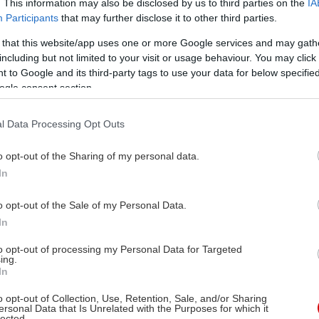
. This information may also be disclosed by us to third parties on the
IA
Participants
that may further disclose it to other third parties.
 that this website/app uses one or more Google services and may gath
including but not limited to your visit or usage behaviour. You may click 
 to Google and its third-party tags to use your data for below specifi
ogle consent section.
l Data Processing Opt Outs
o opt-out of the Sharing of my personal data.
In
o opt-out of the Sale of my Personal Data.
In
to opt-out of processing my Personal Data for Targeted
ing.
In
o opt-out of Collection, Use, Retention, Sale, and/or Sharing
ersonal Data that Is Unrelated with the Purposes for which it
lected.