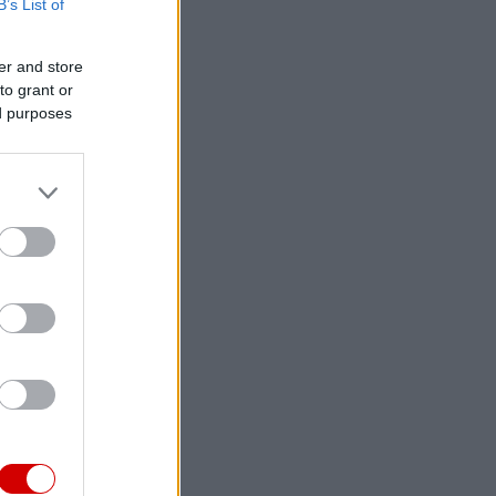
B’s List of
er and store
to grant or
ed purposes