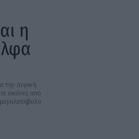
αι η
άλφα
ια την Λυρική
τε εικόνες από
ο μεγαλεπήβολο