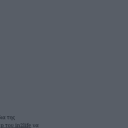
ια της
p του in2life
να