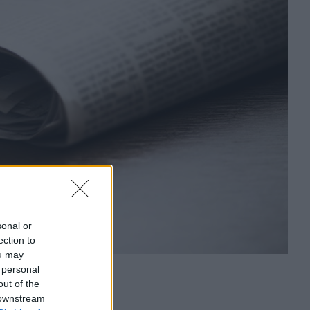
sonal or
ection to
ou may
 personal
out of the
 downstream