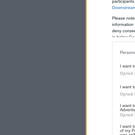
participants
Downstream 
Please note
information 
Αναζήτηση
deny consent
για...
in below Go
Persona
I want t
Opted 
I want t
Opted 
I want 
Advertis
Opted 
I want t
of my P
was col