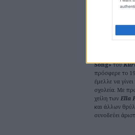
«September So
authenti
Ξεκινάμε από τ
Ο Σεπτέμβριος 
εποχής, αφού ου
και τους
χαμένο
Πρώτη μας μουσ
Song»
του
Kurt
πρόσφερε το 19
έμελλε να γίνει
σχολεία. Με π
χείλη των
Ella 
και άλλων θρύλω
συνοδεύει άρισ