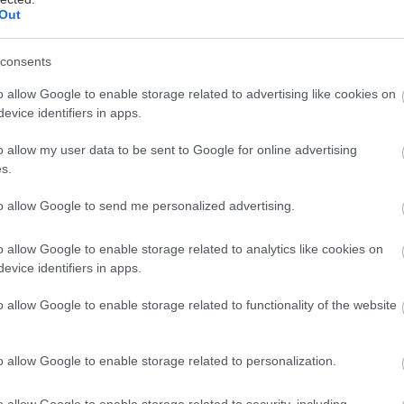
Out
consents
o allow Google to enable storage related to advertising like cookies on
evice identifiers in apps.
o allow my user data to be sent to Google for online advertising
όκουβα
s.
to allow Google to send me personalized advertising.
ύλλα, μυρωδιά νοτισμένης γης, τα πρώτα ζεστά ροφή
καλοκαιρινών στιγμών. Για τον καθένα κάτι σηματοδ
o allow Google to enable storage related to analytics like cookies on
 και για τον καθένα έχει συνδυαστεί με ήχους και λ
evice identifiers in apps.
εμβρίου, την υφή του Οκτώβρη και την «γλύκα» του
o allow Google to enable storage related to functionality of the website
 και ρωτήσαμε κι εσάς,
ποια τραγούδια και ποια λ
ρούσαν να αντιπροσωπεύουν την πιο γλυκόπικρη 
o allow Google to enable storage related to personalization.
ρουσιάζουμε, λοιπόν, την mini-ανθολογία Φθινοπώρο
o allow Google to enable storage related to security, including