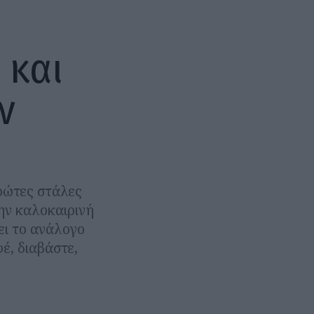
 και
ν
ρώτες στάλες
ην καλοκαιρινή
ει το ανάλογο
έ, διαβάστε,