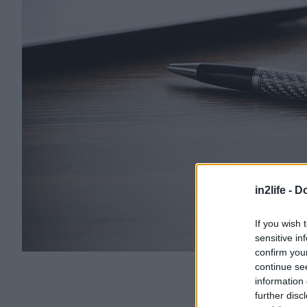
in2life -
Do
If you wish 
sensitive in
confirm you
continue se
information 
further disc