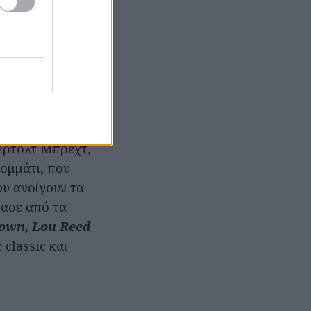
με πίσω μας.
 βάρος της
σέρνει μαζί του
σιά.
September
πέρτολτ Μπρεχτ,
ομμάτι, που
ου ανοίγουν τα
ρασε από τα
rown, Lou Reed
classic και