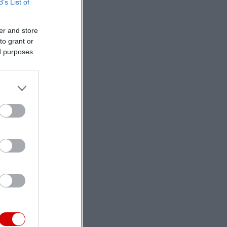
B’s List of
er and store
to grant or
ed purposes