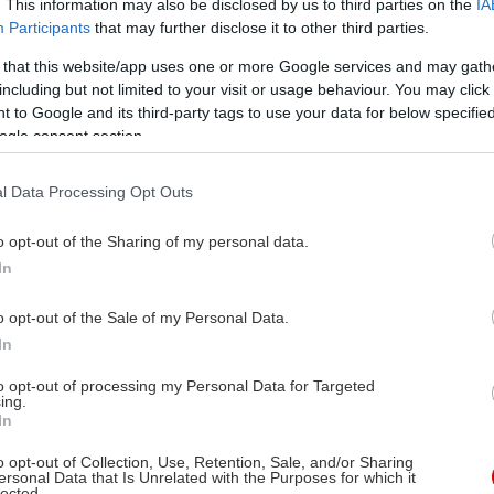
. This information may also be disclosed by us to third parties on the
IA
Participants
that may further disclose it to other third parties.
 that this website/app uses one or more Google services and may gath
including but not limited to your visit or usage behaviour. You may click 
 to Google and its third-party tags to use your data for below specifi
ogle consent section.
l Data Processing Opt Outs
o opt-out of the Sharing of my personal data.
In
o opt-out of the Sale of my Personal Data.
In
to opt-out of processing my Personal Data for Targeted
ing.
In
o opt-out of Collection, Use, Retention, Sale, and/or Sharing
ersonal Data that Is Unrelated with the Purposes for which it
lected.