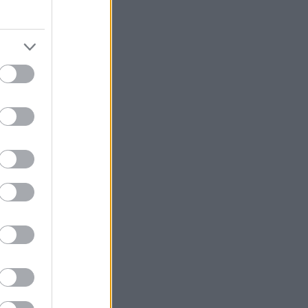
ματα και η
οτεί η έλευση
όγια, που έχουν
 Νοέμβρη.
ογοτεχνικά
εποχή του
υ του in2life.