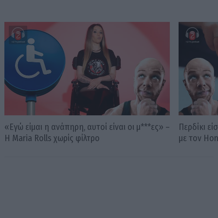
«Εγώ είμαι η ανάπηρη, αυτοί είναι οι μ***ες» –
Περδίκι εί
Η Maria Rolls χωρίς φίλτρο
με τον Ho