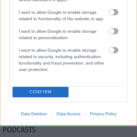
I want to allow Google to enable storage
related to functionality of the website or app.
I want to allow Google to enable storage
related to personalization.
I want to allow Google to enable storage
related to security, including authentication
functionality and fraud prevention, and other
user protection.
Μοντέλο ξεσπά: «Είναι επικίνδυνο για τα
Βλαδίμηρος
social media το τέλειο σώμα μου»
έγραψα 0,
CONFIRM
Data Deletion
Data Access
Privacy Policy
PODCASTS