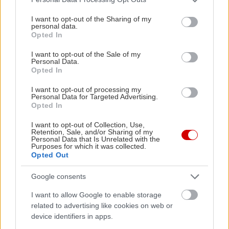
services and may gather and store information including but
not limited to your visit or usage behaviour. You may click to
I want to opt-out of the Sharing of my
personal data.
grant or deny consent to Google and its third-party tags to
Opted In
use your data for below specified purposes in below Google
consent section.
I want to opt-out of the Sale of my
Personal Data.
Opted In
I want to opt-out of processing my
Personal Data for Targeted Advertising.
Opted In
I want to opt-out of Collection, Use,
Retention, Sale, and/or Sharing of my
Personal Data that Is Unrelated with the
Purposes for which it was collected.
Opted Out
Google consents
Διαβάστε επίσης
I want to allow Google to enable storage
related to advertising like cookies on web or
device identifiers in apps.