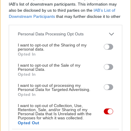
IAB’s list of downstream participants. This information may
also be disclosed by us to third parties on the
IAB’s List of
»Για εμάς ως
LGBT
δεν
Downstream Participants
that may further disclose it to other
υπάρχει μια αρχή στην
third parties.
οποία να μπορούμε να
Please note that this website/app uses one or more Google
Personal Data Processing Opt Outs
απευθυνθούμε.
services and may gather and store information including but
not limited to your visit or usage behaviour. You may click to
I want to opt-out of the Sharing of my
Θεωρητικά αυτή θα
personal data.
grant or deny consent to Google and its third-party tags to
ήταν η Γενική
Opted In
use your data for below specified purposes in below Google
Γραμματεία Ισότητας, η
consent section.
I want to opt-out of the Sale of my
Personal Data.
οποία όμως δεν έχει
Opted In
πολιτικό πρόγραμμα που να δείχνει ότι μας
I want to opt-out of processing my
περιλαμβάνει. Περιλαμβάνει, και πολύ καλά κάνει
Personal Data for Targeted Advertising.
βέβαια, μετανάστριες, γυναίκες που έχουν ζητήσει
Opted In
άσυλο, κακοποιημένες γυναίκες, αλλά όχι λεσβίες.
I want to opt-out of Collection, Use,
Retention, Sale, and/or Sharing of my
Στείλαμε κάποια στιγμή μια επιστολή στην οποία
Personal Data that Is Unrelated with the
Purposes for which it was collected.
ρωτούσαμε γιατί η έκθεση για την ισότητα στην
Opted Out
Ελλάδα που παρέδωσαν στην Ευρωπαϊκή Ένωση