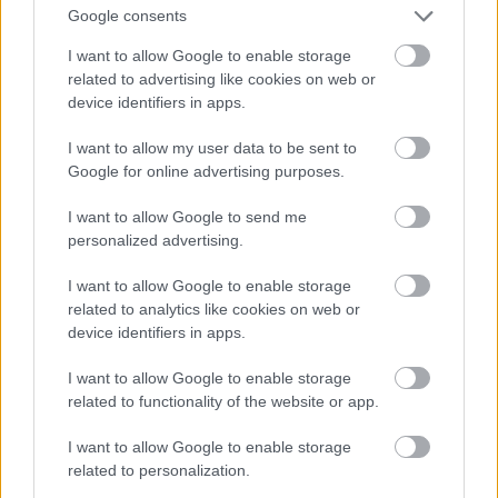
Google consents
δεν είχε στοιχεία που να αφορούν τις λεσβίες. Μας
απάντησαν ότι τα στοιχεία ήταν παλιά, και γι’
I want to allow Google to enable storage
αυτό δεν μπόρεσαν να βρουν καταγεγραμμένα
related to advertising like cookies on web or
device identifiers in apps.
δεδομένα.
I want to allow my user data to be sent to
Google for online advertising purposes.
»Μετά, έκαναν μία έρευνα για την κακοποίηση
των γυναικών. Σε μια ημερίδα που διοργανώθηκε
I want to allow Google to send me
σχετικά, μετά από δική μου ερώτηση αν υπήρχαν
personalized advertising.
περιπτώσεις λεσβιών στα στοιχεία τους, μου είπαν
I want to allow Google to enable storage
ότι είχαν μόνο δύο περιπτώσεις, οπότε τις
related to analytics like cookies on web or
παρέλειψαν. Πόση ενθάρρυνση θα λάβει μια
device identifiers in apps.
γυναίκα όταν της λες ότι στα πέντε χιλιάδες
I want to allow Google to enable storage
τηλεφωνήματα, οι λεσβίες ήταν μόνο δύο, και γι’
related to functionality of the website or app.
αυτό τις παρέλειψες; Πώς θα καταλάβει ότι την
I want to allow Google to enable storage
αφορά;
related to personalization.