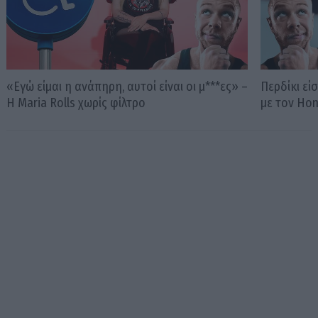
«Εγώ είμαι η ανάπηρη, αυτοί είναι οι μ***ες» –
Περδίκι εί
Η Maria Rolls χωρίς φίλτρο
με τον Ho