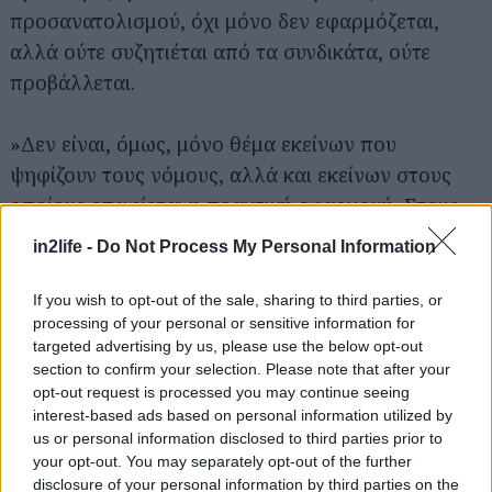
προσανατολισμού, όχι μόνο δεν εφαρμόζεται,
αλλά ούτε συζητιέται από τα συνδικάτα, ούτε
προβάλλεται.
»Δεν είναι, όμως, μόνο θέμα εκείνων που
ψηφίζουν τους νόμους, αλλά και εκείνων στους
οποίους επαφίεται η πρακτική εφαρμογή. Στους
δικαστικούς κύκλους υπάρχει τεράστια άγνοια επί
in2life -
Do Not Process My Personal Information
του θέματος. Και όταν οι δικηγόροι μού λένε «μην
πεις ότι σε χτύπησαν στον δρόμο επειδή είσαι
If you wish to opt-out of the sale, sharing to third parties, or
processing of your personal or sensitive information for
λεσβία», εγώ θα επιμείνω; Στον Συνήγορο του
targeted advertising by us, please use the below opt-out
Πολίτη, για να γίνει οποιαδήποτε καταγγελία
section to confirm your selection. Please note that after your
πρέπει να είναι επώνυμη. Αν εγώ δεν θέλω να
opt-out request is processed you may continue seeing
interest-based ads based on personal information utilized by
μάθει η μαμά μου, η γιαγιά μου ή οι γείτονές μου
us or personal information disclosed to third parties prior to
τον σεξουαλικό μου προσανατολισμό, πώς μπορώ
your opt-out. You may separately opt-out of the further
να κάνω καταγγελία; Δεν μπορώ.
disclosure of your personal information by third parties on the