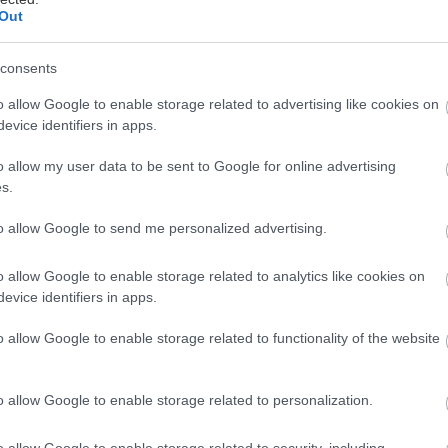
 υπουργός Τουρισμού Βασίλης Κικίλιας, κατά τη διάρ
Out
διοργάνωσε ο Σύνδεσμος Ελληνικών Τουριστικών Ε
consents
o allow Google to enable storage related to advertising like cookies on
όνισε ότι τις προσεχείς ημέρες πρόκειται, με επιστολ
evice identifiers in apps.
ου Booking και Expedia, να αιτηθεί τον διαχωρισμό
o allow my user data to be sent to Google for online advertising
ν από τα καταλύματα που διατίθενται με όρους βρα
s.
to allow Google to send me personalized advertising.
ημέρες θα στείλω επιστολές σε πλατφόρμες όπως η B
o allow Google to enable storage related to analytics like cookies on
διαχωριστεί το κομμάτι διαφήμισης που έχει να κάνει
evice identifiers in apps.
εκείνο που έχει να κάνει με τις βραχυχρόνιες μισθώσ
o allow Google to enable storage related to functionality of the website
υπάρχουν ξενοδοχεία χωρίς αστέρια. Δεν μπορεί εκε
ξενοδοχεία να διαφημίζονται για παράδειγμα βραχυχρ
o allow Google to enable storage related to personalization.
ό είναι ένα κομμάτι που θα ξεκαθαριστεί», υπογράμμ
o allow Google to enable storage related to security, including