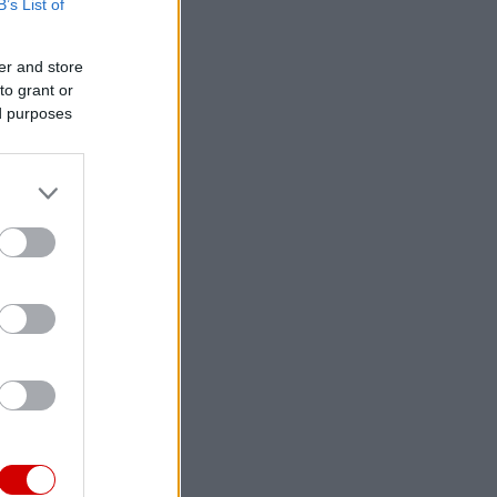
B’s List of
er and store
to grant or
ed purposes
ν μισθώσεων