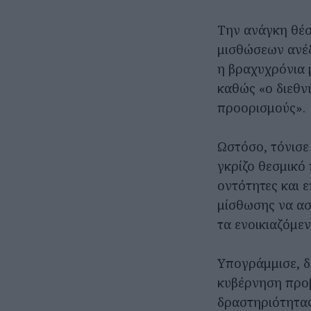
Την ανάγκη θέσ
μισθώσεων ανέδ
η βραχυχρόνια 
καθώς «ο διεθνή
προορισμούς».
Ωστόσο, τόνισε
γκρίζο θεσμικό 
οντότητες και 
μίσθωσης να ασ
τα ενοικιαζόμε
Υπογράμμισε, δε
κυβέρνηση προβ
δραστηριότητα