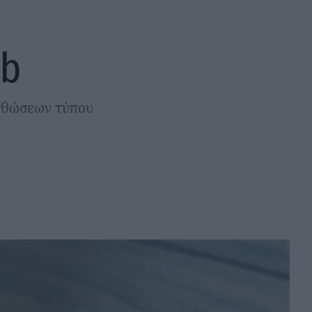
nb
σθώσεων τύπου