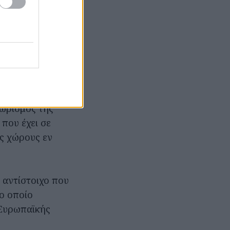
ς συγκεκριμένης
ώνουν
ή
 κάνει με τα
χωρισμός της
 που έχει σε
υς χώρους εν
 αντίστοιχο που
ο οποίο
 Ευρωπαϊκής