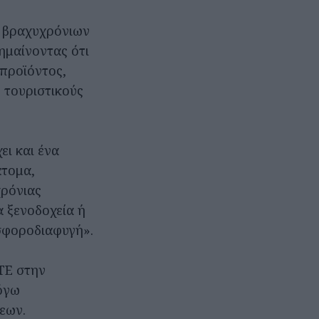
ν βραχυχρόνιων
ημαίνοντας ότι
 προϊόντος,
ς τουριστικούς
ι και ένα
άτομα,
χρόνιας
 ξενοδοχεία ή
ισφοροδιαφυγή».
ΕΤΕ στην
όγω
εων.