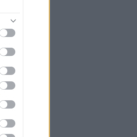
κεια
πιχειρήσεων
ή του προς
 της διαφήμισης
χυχρόνιας
ooking και η
 με τα
εις κ.λπ.
ί που
όνιες
ισε ο υπουργός