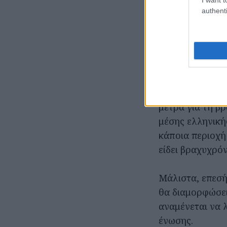
authenti
Όπως τόνισε, στ
αγοράς επίκειτ
μεμονωμένα κάπ
δραστηριότητα,
«Έχει γίνει συζ
μέτρα για τη β
μέσης ελληνικής
κάποια περιοχή
είδει βραχυχρόν
Μάλιστα, επεσήμ
θα διαμορφώσει
αναμένεται να 
ένωσης.