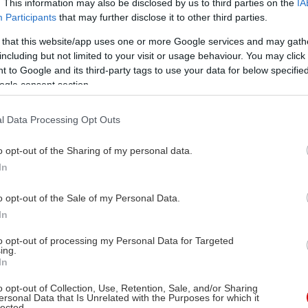
. This information may also be disclosed by us to third parties on the
IA
Participants
that may further disclose it to other third parties.
 that this website/app uses one or more Google services and may gath
including but not limited to your visit or usage behaviour. You may click 
 to Google and its third-party tags to use your data for below specifi
ogle consent section.
l Data Processing Opt Outs
o opt-out of the Sharing of my personal data.
In
o opt-out of the Sale of my Personal Data.
In
to opt-out of processing my Personal Data for Targeted
ing.
In
o opt-out of Collection, Use, Retention, Sale, and/or Sharing
τρων για τη ρύθμιση της αγοράς των βραχυχρόνιω
ersonal Data that Is Unrelated with the Purposes for which it
lected.