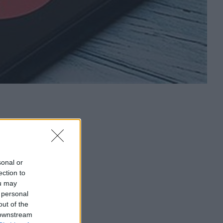
sonal or
ection to
ou may
 personal
out of the
 downstream