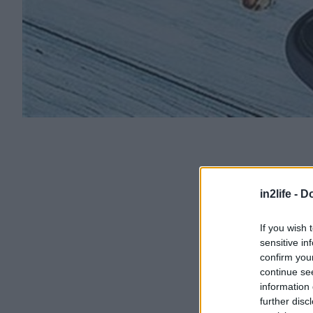
in2life -
Do
If you wish 
sensitive in
confirm you
continue se
information 
further disc