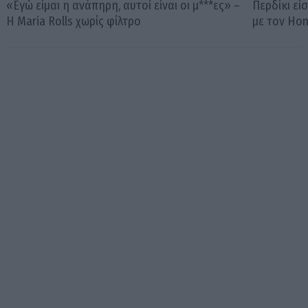
«Εγώ είμαι η ανάπηρη, αυτοί είναι οι μ***ες» –
Περδίκι εί
Η Maria Rolls χωρίς φίλτρο
με τον Ho