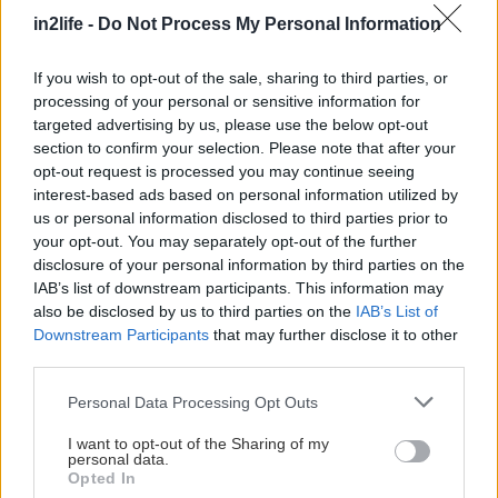
Όταν παραγγέλνετε όλοι μαζί ντελίβερι, δίνεις το
in2life -
Do Not Process My Personal Information
ακριβές αντίτιμο που αντιστοιχεί στην παραγγελία
If you wish to opt-out of the sale, sharing to third parties, or
σου σε «αυτόν που μαζεύει τα λεφτά», ο οποίος
processing of your personal or sensitive information for
είναι στο μυαλό σου και το κορόιδο που βάζει το
targeted advertising by us, please use the below opt-out
τιπ του ντελιβερά.
section to confirm your selection. Please note that after your
opt-out request is processed you may continue seeing
interest-based ads based on personal information utilized by
us or personal information disclosed to third parties prior to
your opt-out. You may separately opt-out of the further
disclosure of your personal information by third parties on the
IAB’s list of downstream participants. This information may
also be disclosed by us to third parties on the
IAB’s List of
Downstream Participants
that may further disclose it to other
third parties.
Please note that this website/app uses one or more Google
Personal Data Processing Opt Outs
services and may gather and store information including but
not limited to your visit or usage behaviour. You may click to
I want to opt-out of the Sharing of my
personal data.
grant or deny consent to Google and its third-party tags to
Opted In
use your data for below specified purposes in below Google