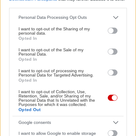
θα βρείτε κι απ’ αυτά
.
third parties.
Please note that this website/app uses one or more Google
Personal Data Processing Opt Outs
Στη Βελίκα, στη Μεσσηνία
services and may gather and store information including but
Θα βουτήξετε σε:
2 ώρες και 40 λεπτά
not limited to your visit or usage behaviour. You may click to
I want to opt-out of the Sharing of my
personal data.
grant or deny consent to Google and its third-party tags to
Χάρτης εδώ
Opted In
use your data for below specified purposes in below Google
consent section.
I want to opt-out of the Sale of my
Personal Data.
Opted In
I want to opt-out of processing my
Personal Data for Targeted Advertising.
Opted In
I want to opt-out of Collection, Use,
Retention, Sale, and/or Sharing of my
Personal Data that Is Unrelated with the
Purposes for which it was collected.
Opted Out
Google consents
I want to allow Google to enable storage