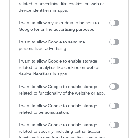
related to advertising like cookies on web or
device identifiers in apps.
Είκοσι χιλιόμετρα έξω από την Καλαμάτα, η
I want to allow my user data to be sent to
Βελίκα έχει να υπερηφανεύεται για τον σχετικά
Google for online advertising purposes.
σπάνιο συνδυασμό αμμουδιά-δέντρα που φτάνουν
σχεδόν στο κύμα και προσφέρουν απλόχερα τη
I want to allow Google to send me
personalized advertising.
σκιά τους –η οποία, κακά τα ψέματα, δεν
συγκρίνεται με καμιάς ομπρέλας. Η παραλία, με
I want to allow Google to enable storage
την χρυσαφένια άμμο και τα καταγάλανα νερά
related to analytics like cookies on web or
device identifiers in apps.
της, είναι μισοκρυμμένη πίσω από μια μεγάλη
έκταση με καλαμιές, δυόμισι χιλιόμετρα έξω από
I want to allow Google to enable storage
τον ομώνυμο οικισμό. Ένα beach bar στην άκρη
related to functionality of the website or app.
της φροντίζει για τα απαραίτητα εφόδια, αλλά η
I want to allow Google to enable storage
έκτασή της εγγυάται πως αν λαχταράτε ησυχία
related to personalization.
και απομόνωση δεν θα δυσκολευτείτε να τη
I want to allow Google to enable storage
βρείτε. Περισσότερα για την Καλαμάτα και τις
related to security, including authentication
παραλίες της
έχουμε εδώ
.
functionality and fraud prevention, and other