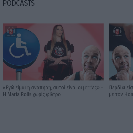
PODCASTS
«Εγώ είμαι η ανάπηρη, αυτοί είναι οι μ***ες» –
Περδίκι εί
Η Maria Rolls χωρίς φίλτρο
με τον Ho