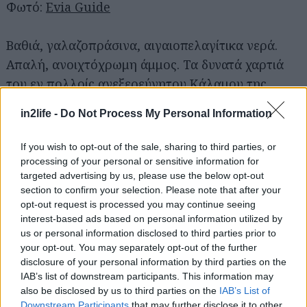
Φωτό:
Evia Guide
Βαθιά, γαλαζοπράσινα, αιγαιοπελαγίτικα νερά.
Απαλή, ανοιχτόχρωμη άμμος. Τα δυνατά χαρτιά
του εν πολλοίς ανεξερεύνητου Κάλαμου της
Νότιας Εύβοιας, όμως, δεν περιορίζονται εδώ: Δύο
in2life -
Do Not Process My Personal Information
παραλίες στη συσκευασία της μιας, για την
ακρίβεια δύο διαδοχικοί κολπίσκοι, χωρίζονται
If you wish to opt-out of the sale, sharing to third parties, or
από ένα βράχο και αποκαλούνται από τους
processing of your personal or sensitive information for
targeted advertising by us, please use the below opt-out
ντόπιους «καλή» και «κακιά» παραλία –αν δεν το
section to confirm your selection. Please note that after your
μαντέψατε, η δεύτερη έχει συνήθως κύμα, γιατί
opt-out request is processed you may continue seeing
είναι πιο εκτεθειμένη στον αέρα. Είναι, βέβαια, και
interest-based ads based on personal information utilized by
us or personal information disclosed to third parties prior to
αυτή που έχει την ωραιότερη αμμουδιά –κάτι
your opt-out. You may separately opt-out of the further
κερδίζεις, κάτι χάνεις πάντα. Αν φέρετε τη σκηνή
disclosure of your personal information by third parties on the
σας, θα τη στήσετε στη δεύτερη παραλία, αν πάλι
IAB’s list of downstream participants. This information may
also be disclosed by us to third parties on the
IAB’s List of
προτιμάτε ένα οικονομικό
ενοικιαζόμενο δωμάτιο,
Downstream Participants
that may further disclose it to other