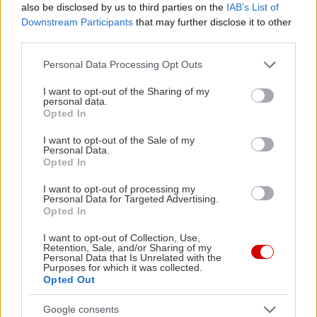
περιλαμβάνουν αρχαία δράματα όπως η Άλκηστη,
also be disclosed by us to third parties on the
IAB’s List of
Downstream Participants
that may further disclose it to other
η Ειρήνη, οι Επτά επί Θήβας, ο Οιδίπους επί
third parties.
Κολωνώ και οι Βάκχες. Τα κανονικά εισιτήρια
Please note that this website/app uses one or more Google
ξεκινούν από τα 10€ και φτάνουν τα 45€.
Personal Data Processing Opt Outs
services and may gather and store information including but
not limited to your visit or usage behaviour. You may click to
I want to opt-out of the Sharing of my
personal data.
grant or deny consent to Google and its third-party tags to
Opted In
use your data for below specified purposes in below Google
consent section.
I want to opt-out of the Sale of my
Personal Data.
Opted In
I want to opt-out of processing my
Personal Data for Targeted Advertising.
Opted In
I want to opt-out of Collection, Use,
Retention, Sale, and/or Sharing of my
Personal Data that Is Unrelated with the
Purposes for which it was collected.
Opted Out
Google consents