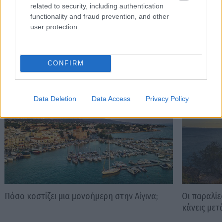
related to security, including authentication
functionality and fraud prevention, and other
user protection.
Διαβάστε επίσης
CONFIRM
Data Deletion
Data Access
Privacy Policy
Πόσο κοστίζει μια μονοήμερη στην Αίγινα;
Οι παραλίε
κάνεις μετ