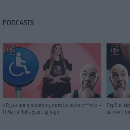
PODCASTS
«Εγώ είμαι η ανάπηρη, αυτοί είναι οι μ***ες» –
Περδίκι εί
Η Maria Rolls χωρίς φίλτρο
με τον Ho