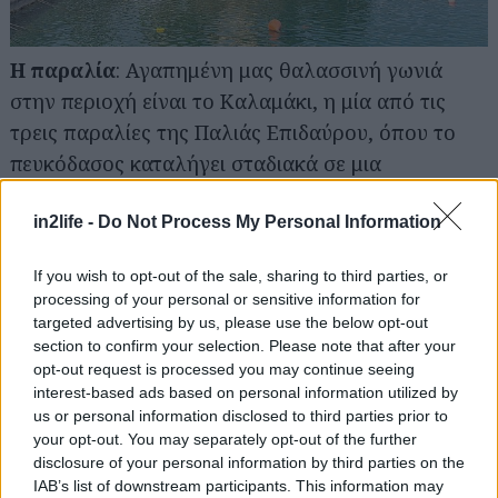
Η παραλία
: Αγαπημένη μας θαλασσινή γωνιά
στην περιοχή είναι το Καλαμάκι, η μία από τις
Αναζήτηση
για...
τρεις παραλίες της Παλιάς Επιδαύρου, όπου το
πευκόδασος καταλήγει σταδιακά σε μια
βοτσαλωτή ακτή, ό,τι πρέπει για το μεσημεριανό
in2life -
Do Not Process My Personal Information
μπάνιο. Στη συνέχεια στεγνώνουμε… τρώγοντας
σούπερ μαγειρευτά στο Καλογερικό στο Γιάλασι
If you wish to opt-out of the sale, sharing to third parties, or
(περί τα 10’ οδήγησης), περιμένοντας να
processing of your personal or sensitive information for
βραδιάσει για να κατηφορίσουμε στο αρχαίο
targeted advertising by us, please use the below opt-out
section to confirm your selection. Please note that after your
θέατρο.
opt-out request is processed you may continue seeing
Plus
: Το «εξτρά» της μονοήμερης δεν είναι άλλο
interest-based ads based on personal information utilized by
από κάποια από τις παραστάσεις του Φεστιβάλ
us or personal information disclosed to third parties prior to
your opt-out. You may separately opt-out of the further
Επιδαύρου. Δείτε το πρόγραμμα
εδώ
– οι
disclosure of your personal information by third parties on the
παραστάσεις ξεκινούν από 1η Ιουλίου και
IAB’s list of downstream participants. This information may