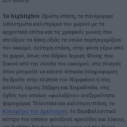
φωτό: Nymfaio.gr
Τα highlights
: Πρώτη στάση, τα πανέμορφα
λιθόστρωτα καλντερίμια του χωριού με τα
αρχοντικά σπίτια και τις γραφικές γωνιές που
ατενίζουν τα δάση οξιάς τα οποία περιτριγυρίζουν
τον οικισμό. Δεύτερη στάση, στην φύση γύρω από
το χωριό, όπως στο Πάρκο Άγριας Φύσης που
ξεκινά από την είσοδο του οικισμού, στις πλαγιές
όπου μπορείτε να κάνετε ιππασία (πληροφορίες
θα βρείτε στην πλατεία του Νυμφαίου) ή στις
κοντινές λίμνες Ζάζαρη και Χειμαδίτιδα, στις
όχθες των οποίων «φωλιάζουν» ανεξερεύνητα
ψαροχώρια. Τελευταία και καλύτερη στάση, το
Καταφύγιο του Αρκτούρου
, το Περιβαλλοντικό
κέντρο του οποίου φιλοξενεί αρκούδες και λύκους
Αναζήτηση
και διαθέτει Κέντρο Ενημέρωσης για την Καφέ