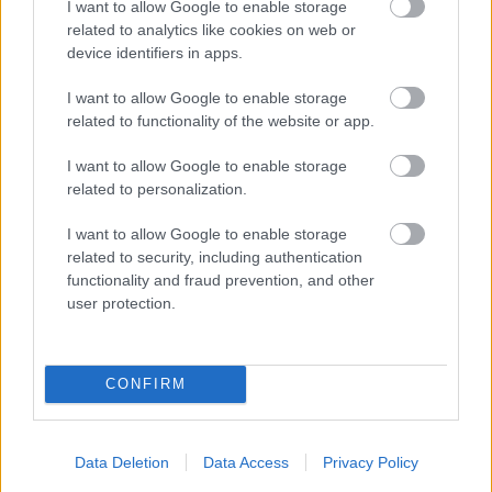
παραδοσιακό οικισμό του Λαιμού, τα άνετα
I want to allow Google to enable storage
δωμάτια του οποίου στοιχίζουν από 55€, στα
related to analytics like cookies on web or
device identifiers in apps.
δίκλινα δωμάτια με τζάκι του παραδοσιακού
ξενώνα
Άγιος Γερμανός
, στην πιο γραφική
I want to allow Google to enable storage
γειτονιά του ομώνυμου χωριού (από 45€) ή στα
related to functionality of the website or app.
λιτά, «χωριάτικα» δωμάτια του
ξενώνα Varnous
I want to allow Google to enable storage
επίσης στον Άγιο Γερμανό για ακόμη μεγαλύτερη
related to personalization.
οικονομία (από 30€ για το δίκλινο δωμάτιο).
I want to allow Google to enable storage
related to security, including authentication
Λουτρά Ποζάρ
functionality and fraud prevention, and other
user protection.
Κάπου στην Πέλλα, υπάρχει μια τοποθεσία που,
παρά το τσουχτερό κρύο του χειμώνα… αχνίζει
προκλητικά και μας προσκαλεί για μια
CONFIRM
πρωτόγνωρη εμπειρία φυσιολατρικών «βουτιών»
αλλά και διαδρομών. Τα λουτρά Ποζάρ έχουν
αρχίσει να αξιοποιούν τον φυσικό τους πλούτο
Data Deletion
Data Access
Privacy Policy