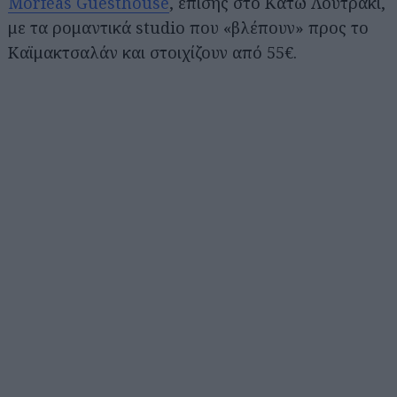
Morfeas Guesthouse
, επίσης στο Κάτω Λουτράκι,
με τα ρομαντικά studio που «βλέπουν» προς το
Καϊμακτσαλάν και στοιχίζουν από 55€.