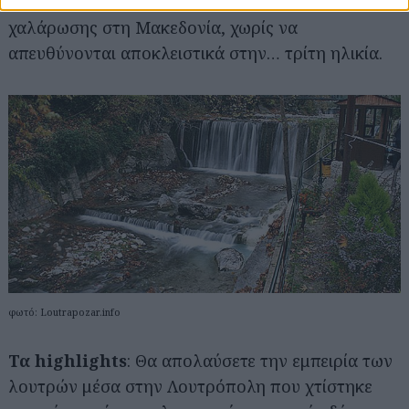
και ταυτίζονται με τις αποδράσεις απόλυτης
χαλάρωσης στη Μακεδονία, χωρίς να
απευθύνονται αποκλειστικά στην… τρίτη ηλικία.
φωτό: Loutrapozar.info
Τα highlights
: Θα απολαύσετε την εμπειρία των
λουτρών μέσα στην Λουτρόπολη που χτίστηκε