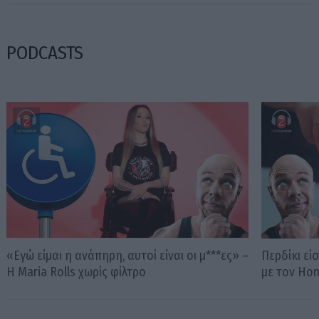
PODCASTS
«Εγώ είμαι η ανάπηρη, αυτοί είναι οι μ***ες» –
Περδίκι εί
Η Maria Rolls χωρίς φίλτρο
με τον Ho