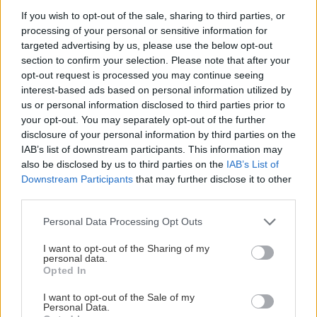
φόντο και η υδάτινη απεραντοσύνη σας
If you wish to opt-out of the sale, sharing to third parties, or
καλωσορίζουν. Βρίσκεται μπροστά στην άγρια
processing of your personal or sensitive information for
ομορφιά των Πρεσπών.
targeted advertising by us, please use the below opt-out
section to confirm your selection. Please note that after your
opt-out request is processed you may continue seeing
interest-based ads based on personal information utilized by
us or personal information disclosed to third parties prior to
your opt-out. You may separately opt-out of the further
disclosure of your personal information by third parties on the
IAB’s list of downstream participants. This information may
also be disclosed by us to third parties on the
IAB’s List of
Downstream Participants
that may further disclose it to other
third parties.
Please note that this website/app uses one or more Google
Personal Data Processing Opt Outs
services and may gather and store information including but
φωτό: Agiosahilios.gr
not limited to your visit or usage behaviour. You may click to
I want to opt-out of the Sharing of my
personal data.
grant or deny consent to Google and its third-party tags to
Opted In
Τα highlights
: Θα επισκεφθείτε τον Εθνικό
use your data for below specified purposes in below Google
consent section.
Δρυμό που φτάνει μέχρι τις όχθες της Μικρής
I want to opt-out of the Sale of my
Personal Data.