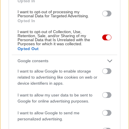
Πρέσπας, θα βρεθείτε στο νησάκι μέσα στη λίμνη
Opted In
που φιλοξενεί το χωριό του Αγίου Αχιλλείου με
I want to opt-out of processing my
τα… έντεκα σπίτια και τον ομώνυμο βυζαντινό
Personal Data for Targeted Advertising.
Opted In
ναό, και θα εξερευνήσετε τον προστατευμένο
οικισμό των Ψαράδων στην Μεγάλη Πρέσπα,
I want to opt-out of Collection, Use,
Retention, Sale, and/or Sharing of my
μόλις εξήντα χιλιόμετρα από την Φλώρινα. Εκεί,
Personal Data that Is Unrelated with the
Purposes for which it was collected.
θα προμηθευθείτε τοπικά προϊόντα, όπως τα
Opted Out
φημισμένα φασόλια Πρεσπών, τα χειροποίητα
Google consents
πλεκτά καλάθια και τα λαχταριστά γλυκά του
I want to allow Google to enable storage
κουταλιού. Άλλοι ενδιαφέροντες παρόχθιοι
related to advertising like cookies on web or
οικισμοί είναι ο Άγιος Γερμανός, ο Λαιμός και οι
device identifiers in apps.
Καρυές. Τέλος, το χιόνι θα σας οδηγήσει μέχρι το
I want to allow my user data to be sent to
κοντινό
χιονοδρομικό κέντρο Βίγλας-
Google for online advertising purposes.
Πισοδερίου
για να εξασκηθείτε στον βασιλιά των
χειμερινών σπορ.
I want to allow Google to send me
personalized advertising.
Πού να μείνετε
: Στον ξενώνα
Mimallones
στον