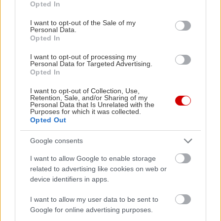
Opted In
use your data for below specified purposes in below Google
consent section.
I want to opt-out of the Sale of my
Personal Data.
Opted In
I want to opt-out of processing my
Αν πάλι είσαι λάτρης του βουνού, ο Κιθαιρώνας
Personal Data for Targeted Advertising.
Opted In
υψώνει τις καταπράσινες πλαγιές του ακριβώς
πάνω από το Πόρτο Γερμενό, και έχει ένα σωρό
I want to opt-out of Collection, Use,
Retention, Sale, and/or Sharing of my
μονοπάτια για να πεζοπορήσεις
. Μιλώντας για
Personal Data that Is Unrelated with the
Purposes for which it was collected.
πεζοπορία, αυτή γίνεται και παραθαλάσσια, στο
Opted Out
12 χιλιομέτρων (ή σε όσο από το μήκος του
Google consents
αντέχεις)
Μονοπάτι της Αλκυόνης
, που ξεκινά
από το εκκλησάκι του Άι-Νικόλα στην παραλία.
I want to allow Google to enable storage
related to advertising like cookies on web or
Σημείωσε, τέλος, και το
αρχαίο κάστρο των
device identifiers in apps.
Αιγοσθενών
, στο λοφάκι πάνω από το Πόρτο
Γερμενό, που είναι το καλύτερα διατηρημένο
I want to allow my user data to be sent to
Google for online advertising purposes.
κάστρο που έχουμε από την αρχαιότητα στην