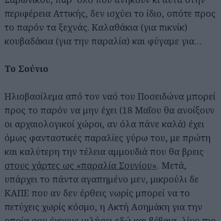
περιφέρεια Αττικής, δεν ισχύει το ίδιο, οπότε προς
το παρόν τα ξεχνάς. Καλαθάκια (για πικνίκ)
κουβαδάκια (για την παραλία) και φύγαμε για…
Το Σούνιο
Ηλιοβασίλεμα από τον ναό του Ποσειδώνα μπορεί
προς το παρόν να μην έχει (18 Μαΐου θα ανοίξουν
οι αρχαιολογικοί χώροι, αν όλα πάνε καλά) έχει
όμως φανταστικές παραλίες γύρω του, με πρώτη
και καλύτερη την τέλεια αμμουδιά που θα βρεις
στους χάρτες ως «παραλία Σουνίου»
. Μετά,
υπάρχει το πάντα αγαπημένο μεν, μικρούλι δε
ΚΑΠΕ που αν δεν έρθεις νωρίς μπορεί να το
πετύχεις χωρίς κόσμο, η Ακτή Ασημάκη για την
οποία
σου έχουμε μιλήσει εδώ
και βέβαια, λίγο πιο