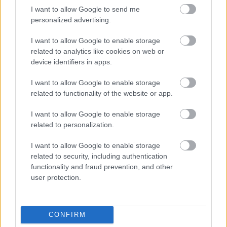
Ελλάδα. Το βρίσκεις
στον χάρτη εδώ
με ελεύθερη
I want to allow Google to send me
πρόσβαση, χωρίς εισιτήριο –με την εξαίρεση ενός
personalized advertising.
από τους πύργους που έχει αναστηλωθεί, και θα
I want to allow Google to enable storage
είναι ξανά επισκέψιμος όταν ανοίξουν τα μουσεία
related to analytics like cookies on web or
και οι αρχαιολογικοί χώροι.
device identifiers in apps.
I want to allow Google to enable storage
Περισσότερα εδώ -
Η τέλεια μονοήμερη είναι
related to functionality of the website or app.
στο Πόρτο Γερμενό
I want to allow Google to enable storage
related to personalization.
I want to allow Google to enable storage
related to security, including authentication
functionality and fraud prevention, and other
user protection.
CONFIRM