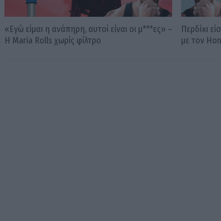
«Εγώ είμαι η ανάπηρη, αυτοί είναι οι μ***ες» –
Περδίκι εί
Η Maria Rolls χωρίς φίλτρο
με τον Ho