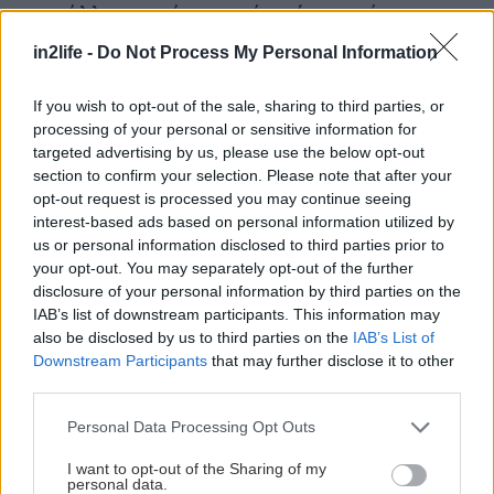
κρυστάλλινα νερά και σκιά από αρμυρίκια, που
πιθανότατα θα τη χρειαστείς, κάτι ακούγεται για
in2life -
Do Not Process My Personal Information
θερμοκρασίες και ηλιοφάνεια Ιουλίου αυτή την
εβδομάδα. Αν ξεμακρύνεις λίγο, ή αν πετύχεις
If you wish to opt-out of the sale, sharing to third parties, or
processing of your personal or sensitive information for
κοσμοσυρροή στις κεντρικές παραλίες και ψάξεις
targeted advertising by us, please use the below opt-out
εναλλακτική, θα ανακαλύψεις το Προσήλι (
στον
section to confirm your selection. Please note that after your
χάρτη εδώ
) που έχει διάφανα, γαλαζοπράσινα
opt-out request is processed you may continue seeing
interest-based ads based on personal information utilized by
νερά, ψιλό βοτσαλάκι και φουντωτά αρμυρίκια
us or personal information disclosed to third parties prior to
που καθρεφτίζονται στο νερό. Ένας μικρός
your opt-out. You may separately opt-out of the further
αττικός παράδεισος.
disclosure of your personal information by third parties on the
IAB’s list of downstream participants. This information may
also be disclosed by us to third parties on the
IAB’s List of
Downstream Participants
that may further disclose it to other
third parties.
Please note that this website/app uses one or more Google
Personal Data Processing Opt Outs
services and may gather and store information including but
not limited to your visit or usage behaviour. You may click to
I want to opt-out of the Sharing of my
personal data.
grant or deny consent to Google and its third-party tags to