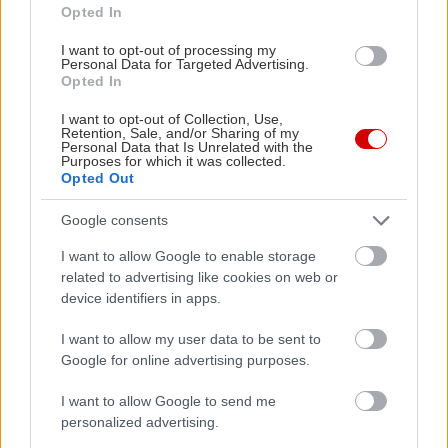
Opted In
I want to opt-out of processing my
Personal Data for Targeted Advertising.
Opted In
Στον λόφο της
Καστέλλας
, ανάμεσα σε
I want to opt-out of Collection, Use,
νεοκλασικά βγαλμένα από μια άλλη,
Retention, Sale, and/or Sharing of my
Personal Data that Is Unrelated with the
αριστοκρατική εποχή, και πάνω σε σκαλάκια που
Purposes for which it was collected.
Opted Out
αγναντεύουν διαρκώς τη θάλασσα.
Google consents
Στη
Βασιλίσσης Σοφίας
, από το Χίλτον προς τη
I want to allow Google to enable storage
Βουλή, που δεν την περπατάμε συχνά αν και θα
related to advertising like cookies on web or
έπρεπε γιατί είναι ένας από τους πιο ευρωπαϊκούς
device identifiers in apps.
δρόμους της Αθήνας –και γιατί αυτή τη στιγμή
I want to allow my user data to be sent to
είναι ολόκληρη βαμμένη ροζ από τα ανθάκια που
Google for online advertising purposes.
σκορπίζουν στα πεζοδρόμια οι κουτσουπιές της.
I want to allow Google to send me
personalized advertising.
Και στην
Πλάκα
, φυσικά, δεν πιστεύουμε να