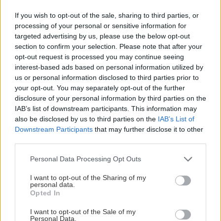
μπορείς να στρώσεις ένα ωραιότατο πικνίκ στην
If you wish to opt-out of the sale, sharing to third parties, or
εξοχή.
processing of your personal or sensitive information for
targeted advertising by us, please use the below opt-out
section to confirm your selection. Please note that after your
Στο
κέντρο-κέντρο
, το Εμπορικό Τρίγωνο, την
opt-out request is processed you may continue seeing
«κάτω» Ερμού που περνά μπροστά από τον
interest-based ads based on personal information utilized by
us or personal information disclosed to third parties prior to
αρχαιολογικό χώρο του Κεραμεικού και τα
your opt-out. You may separately opt-out of the further
στενάκια σε Γκάζι και Μοναστηράκι, γιατί δεν μας
disclosure of your personal information by third parties on the
έλειψαν μόνο οι εξοχές, μη νομίζεις. Κάποιοι από
IAB’s list of downstream participants. This information may
also be disclosed by us to third parties on the
IAB’s List of
εμάς γουστάρουμε και 100% αστικό τοπίο.
Downstream Participants
that may further disclose it to other
third parties.
Please note that this website/app uses one or more Google
Personal Data Processing Opt Outs
services and may gather and store information including but
not limited to your visit or usage behaviour. You may click to
I want to opt-out of the Sharing of my
personal data.
grant or deny consent to Google and its third-party tags to
Opted In
use your data for below specified purposes in below Google
consent section.
I want to opt-out of the Sale of my
Personal Data.