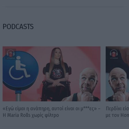
PODCASTS
«Εγώ είμαι η ανάπηρη, αυτοί είναι οι μ***ες» –
Περδίκι εί
Η Maria Rolls χωρίς φίλτρο
με τον Ho