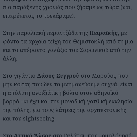
πιο παράξενης χρονιάς που ζήσαμε ως τώρα (ναι,
επιτρέπεται, το τσεκάραμε).
Στην παραλιακή περαντζάδα της
Πειραϊκής
, με
φόντο τα αρχαία τείχη του Θεμιστοκλή από τη μια
και το απέραντο γαλάζιο του Σαρωνικού από την
άλλη.
Στο γιγάντιο
Δάσος Συγγρού
στο Μαρούσι, που
μην κοιτάς που δεν το μνημονεύουμε συχνά, είναι
η απόλυτη ανοιξιάτικη βόλτα στον αθηναϊκό
βορρά –κι έχει και την μοναδική γοτθική εκκλησία
της πόλης, για τους λάτρεις της αρχιτεκτονικής
και του sightseeing.
Στο
Αττικό Άλσος
στο Γαλάτσι, που –ομολόγησέ