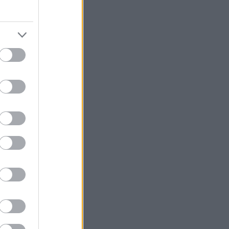
το μήνα του
κάτι το
νίου, αν
τω για ένα
μερικές ωραίες
ια να
κνυνται για
α βρήκαμε στα