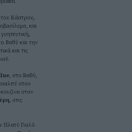
ριακο.
 του Κάστρου,
οβασίλεμα, και
 γοητευτική,
το Βαθύ και την
ικά και τις
ιού.
Blue
, στο Βαθύ,
σιαλιτέ στον
 κουζίνα στον
ύρη
, στις
ον Πλατύ Γιαλό