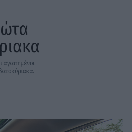
ρώτα
ριακα
οι αγαπημένοι
βατοκύριακα.