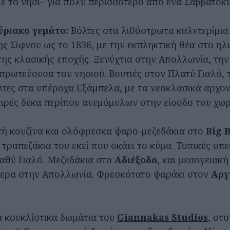
ε το νησί– για πολύ περισσότερο από ένα Σαββατοκύ
ύριακο γεμάτο:
Βόλτες στα λιθόστρωτα καλντερίμια
ς Σίφνου ως το 1836, με την εκπληκτική θέα στο ηλι
ης κλασικής εποχής. Ξενύχτια στην Απολλωνία, την
πρωτεύουσα του νησιού. Βουτιές στον Πλατύ Γιαλό, 
τες στα υπέροχα Εξάμπελα, με τα νεοκλασικά αρχοντ
ειρές δέκα περίπου ανεμόμυλων στην είσοδο του χωρ
κή κουζίνα και ολόφρεσκα ψαρο-μεζεδάκια στο
Big 
τραπεζάκια του εκεί που σκάει το κύμα. Τοπικές σπε
Βαθύ Γιαλό. Μεζεδάκια στο
Αδιέξοδο
, και μεσογειακή
τερα στην Απολλωνία. Φρεσκότατο ψαράκι στον
Αργ
α κουκλίστικα δωμάτια του
Giannakas Studios
, στ