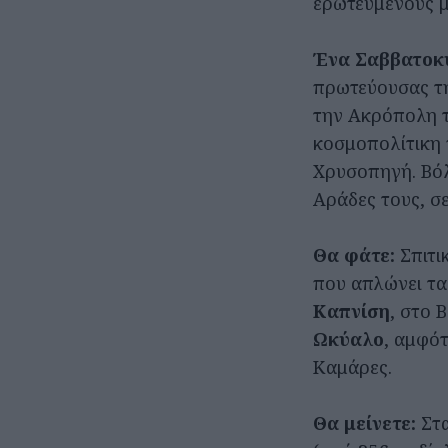
ερωτευμένους μ
Ένα Σαββατοκ
πρωτεύουσας τη
την Ακρόπολη τ
κοσμοπολίτικη 
Χρυσοπηγή. Βόλ
Αράδες τους, σ
Θα φάτε:
Σπιτι
που απλώνει τα 
Καπνίση
, στο 
Ωκύαλο
, αμφό
Καμάρες.
Θα μείνετε:
Στ