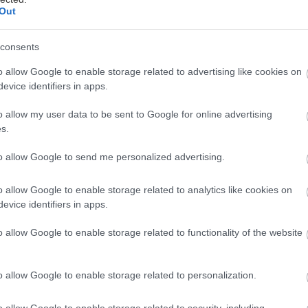
Out
νάδη
consents
απολαμβάνουμε το προνόμιο των διακοπών τον πρώ
o allow Google to enable storage related to advertising like cookies on
evice identifiers in apps.
τι, όμως, ο υδράργυρος που όσο πάει και ανεβαίνει, 
ίου Πνεύματος που πλησιάζει ολοταχώς (στις 24 Ιου
o allow my user data to be sent to Google for online advertising
λο και περισσότερο σκεφτόμαστε να το σκάσουμε έσ
s.
 σε ένα κοντινό νησάκι. Το μόνο που θέλουμε είναι 
to allow Google to send me personalized advertising.
ς πρώτες μας βουτιές, αλλά και μερικά ωραία χωριά γ
περίπτωση που οι θερμοκρασίες των νερών δεν ενδεί
o allow Google to enable storage related to analytics like cookies on
στη θάλασσα. Όλα αυτά, και ακόμα περισσότερα, τ
evice identifiers in apps.
υ ακολουθούν.
o allow Google to enable storage related to functionality of the website
ζέδες και βουτιές
o allow Google to enable storage related to personalization.
o allow Google to enable storage related to security, including