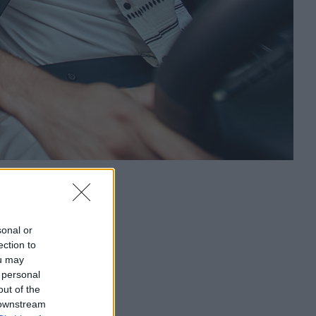
sonal or
ection to
ou may
 personal
out of the
 downstream