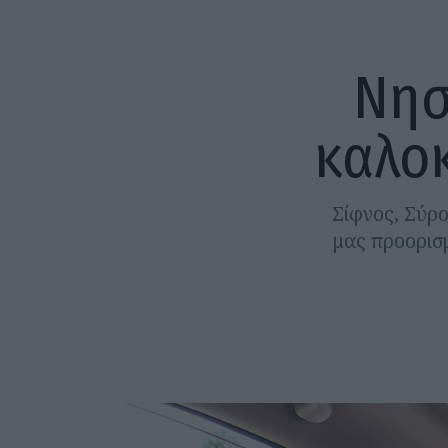
Νησ
καλο
Σίφνος, Σύρο
μας προορισ