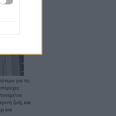
ότερο για τις
 υπέροχες
πονεμένοι:
ερινή ζωή, και
χι και