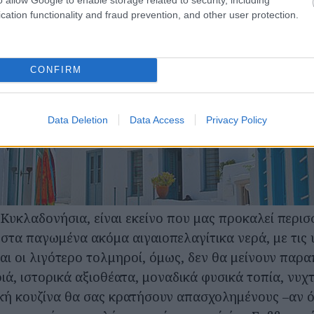
cation functionality and fraud prevention, and other user protection.
CONFIRM
Data Deletion
Data Access
Privacy Policy
Κυκλαδονήσια, είναι εκείνο που μας προκαλεί περισσ
 στα παγωμένα ακόμα αιγαιοπελαγίτικα νερά, με τις
αι οι λιγότερο τολμηροί, όμως, δεν θα μείνουν παρα
, ιστορικά αξιοθέατα, μοναδικά φυσικά τοπία, νυχτ
ική κουζίνα θα σας κρατήσουν απασχολημένους –αν ό