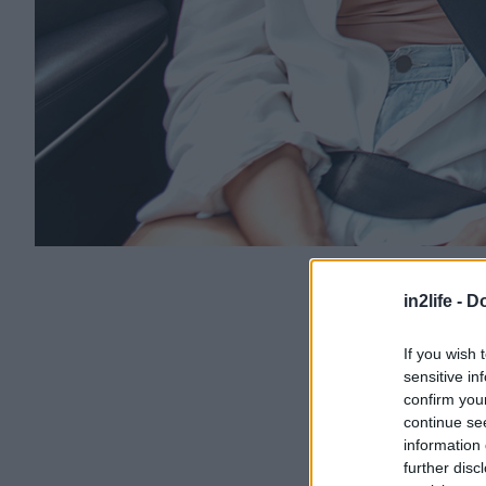
in2life -
Do
If you wish 
sensitive in
confirm you
continue se
information 
further disc