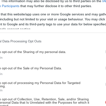
. This information may also be disclosed by us to third parties on the
IA
Participants
that may further disclose it to other third parties.
 that this website/app uses one or more Google services and may gath
including but not limited to your visit or usage behaviour. You may click 
 to Google and its third-party tags to use your data for below specifi
ogle consent section.
l Data Processing Opt Outs
o opt-out of the Sharing of my personal data.
In
o opt-out of the Sale of my Personal Data.
In
to opt-out of processing my Personal Data for Targeted
ing.
In
o opt-out of Collection, Use, Retention, Sale, and/or Sharing
ersonal Data that Is Unrelated with the Purposes for which it
lected.