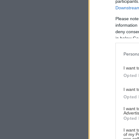
participants
Downstream 
Please note
information 
Αναζήτηση
deny consent
για...
in below Go
Persona
I want t
Opted 
I want t
Opted 
I want 
Advertis
Opted 
I want t
of my P
was col