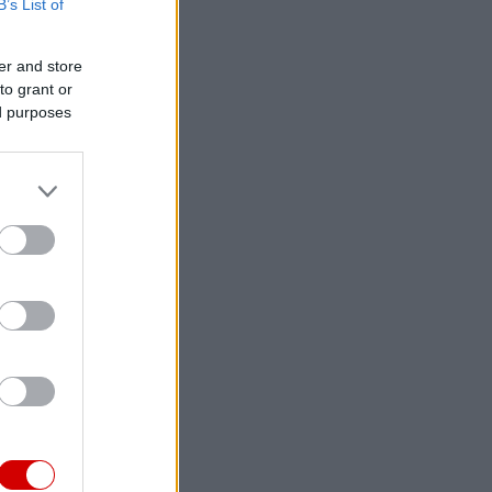
B’s List of
er and store
to grant or
ed purposes