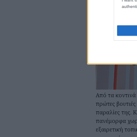
authenti
Από τα κοντινά 
πρώτες βουτιές
παραλίες της. Κ
πανέμορφα χωριά
εξαιρετική τοπ