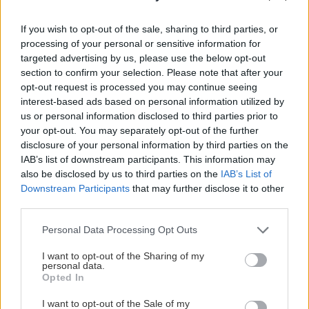
Foo Fighters, Beyonce, Arctic Monkeys, Strokes,
My Chemical Romance, Brandon Flowers, Bruno
If you wish to opt-out of the sale, sharing to third parties, or
processing of your personal or sensitive information for
Mars.
targeted advertising by us, please use the below opt-out
Εισιτήριο
: Το pass τριών ημερών στοιχίζει 199,50
section to confirm your selection. Please note that after your
ευρώ, ενώ αν επιλέξετε να μείνετε στο
opt-out request is processed you may continue seeing
interest-based ads based on personal information utilized by
οργανωμένο camping του Oxegen, πληρώνετε 24
us or personal information disclosed to third parties prior to
ευρώ επιπλέον για τις τρεις αυτές ημέρες.
your opt-out. You may separately opt-out of the further
Εναλλακτικά, μπορείτε να αγοράσετε εισιτήριο
disclosure of your personal information by third parties on the
IAB’s list of downstream participants. This information may
ημέρας στην τιμή των 99,50 ευρώ.
also be disclosed by us to third parties on the
IAB’s List of
Πώς θα πάτε
: Η οικονομικότερη επιλογή για
Downstream Participants
that may further disclose it to other
εκείνη την περίοδο είναι η πτήση της AirBaltic για
third parties.
Δουβλίνο μέσω Ρίγας (ενδεικτική τιμή 240 ευρώ
Please note that this website/app uses one or more Google
Personal Data Processing Opt Outs
μετ’ επιστροφής). Από το Δουβλίνο θα φτάσετε
services and may gather and store information including but
not limited to your visit or usage behaviour. You may click to
I want to opt-out of the Sharing of my
στον χώρο του Φεστιβάλ με τα ειδικά λεωφορεία
personal data.
grant or deny consent to Google and its third-party tags to
Opted In
που στοιχίζουν 20 ευρώ μετ’ επιστροφής. Κλείστε
use your data for below specified purposes in below Google
τα online
εδώ
και μάθετε περισσότερα για τα
consent section.
I want to opt-out of the Sale of my