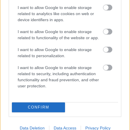
Εισιτήριο/Διαμονή
: Το τριήμερο pass στοιχίζει
I want to allow Google to enable storage
μόλις 63 ευρώ, ενώ για όσους έρχονται από το
related to analytics like cookies on web or
εξωτερικό, «τρέχει» προσφορά που σας χαρίζει με
device identifiers in apps.
κάθε αγορά ένα επιπλέον εισιτήριο. Επιπλέον, οι
I want to allow Google to enable storage
ομάδες φοιτητών (άνω των 10) που θα κλείσουν
related to functionality of the website or app.
εισιτήρια ως group, απολαμβάνουν έκπτωση 50%.
I want to allow Google to enable storage
Για να κλείσετε στο ίδιο πακέτο τριήμερη διαμονή
related to personalization.
στο camping, όπου η διοργάνωση έχει φροντίσει
I want to allow Google to enable storage
για τουαλέτες, ντουζιέρες, ζεστό νερό,
related to security, including authentication
καταστήματα για τρόφιμα κλπ), θα χρειαστεί να
functionality and fraud prevention, and other
πληρώσετε επιπλέον 3,50 ευρώ. Αγοράστε τα
user protection.
passes online
από εδώ
.
Πώς θα πάτε
: Με την Tarom ή την Olympic Air
CONFIRM
μέχρι το Βουκουρέστι (ενδεικτική τιμή 241 ευρώ
μετ’ επιστροφής για την περίοδο του Φεστιβάλ).
Από το Βουκουρέστι, θα υπάρξουν ειδικά
Data Deletion
Data Access
Privacy Policy