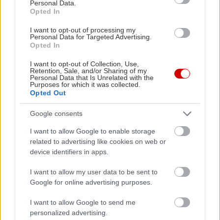
Personal Data.
ακριβή σημεία επιβίβασης
εδώ
.
Opted In
I want to opt-out of processing my
B’estfest
, Ρουμανία
Personal Data for Targeted Advertising.
Opted In
Low budget αλλά
καθόλου αδιάφορο, το
I want to opt-out of Collection, Use,
Retention, Sale, and/or Sharing of my
ρουμανικό φεστιβάλ
Personal Data that Is Unrelated with the
Purposes for which it was collected.
μετά από έναν χρόνο
Opted Out
απουσίας επιστρέφει
Google consents
ανανεωμένο με νέα
εικόνα και σε νέα
I want to allow Google to enable storage
related to advertising like cookies on web or
τοποθεσία. Τις τρεις πρώτες ημέρες του Ιουλίου,
device identifiers in apps.
το B’estfest θα ταρακουνήσει την περιοχή Pipera-
Tunari λίγο έξω από το Βουκουρέστι.
I want to allow my user data to be sent to
Google for online advertising purposes.
Τα μεγάλα ονόματα
: Skunk Anansie, Pendulum
(live), Flogging Molly, Asian Dub Foundation,
I want to allow Google to send me
House of Pain, Hadouken! και ο Mika.
personalized advertising.