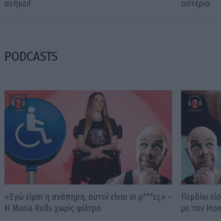
ανήκει!
αστέρια
PODCASTS
«Εγώ είμαι η ανάπηρη, αυτοί είναι οι μ***ες» –
Περδίκι εί
Η Maria Rolls χωρίς φίλτρο
με τον Ho