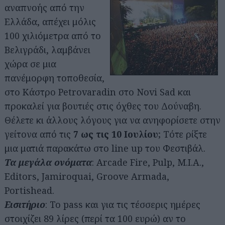
αναπνοής από την
Ελλάδα, απέχει μόλις
100 χιλιόμετρα από το
Βελιγράδι, λαμβάνει
χώρα σε μια
πανέμορφη τοποθεσία,
στο Κάστρο Petrovaradin στο Novi Sad και
προκαλεί για βουτιές στις όχθες του Δούναβη.
Θέλετε κι άλλους λόγους για να ανηφορίσετε στην
γείτονα από τις
7 ως τις 10 Ιουλίου
; Τότε ρίξτε
μια ματιά παρακάτω στο line up του Φεστιβάλ.
Τα μεγάλα ονόματα
: Arcade Fire, Pulp, M.I.A.,
Editors, Jamiroquai, Groove Armada,
Portishead.
Εισιτήριο
: Το pass και για τις τέσσερις ημέρες
στοιχίζει 89 λίρες (περί τα 100 ευρώ) αν το