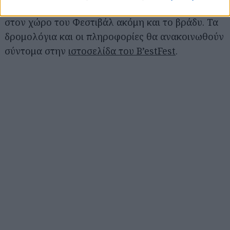
λεωφορεία για την μεταφορά των μουσικόφιλων
στον χώρο του Φεστιβάλ ακόμη και το βράδυ. Τα
δρομολόγια και οι πληροφορίες θα ανακοινωθούν
σύντομα στην
ιστοσελίδα του B’estFest
.