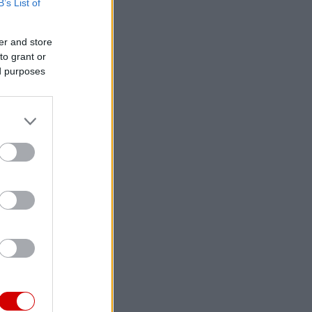
B’s List of
er and store
to grant or
ed purposes