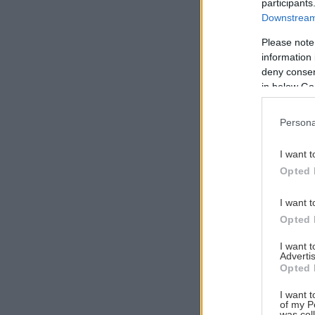
participants
Downstream 
Please note
information 
Αναζήτηση
deny consent
για...
in below Go
Persona
I want t
Opted 
I want t
Opted 
I want 
Advertis
Opted 
I want t
of my P
was col