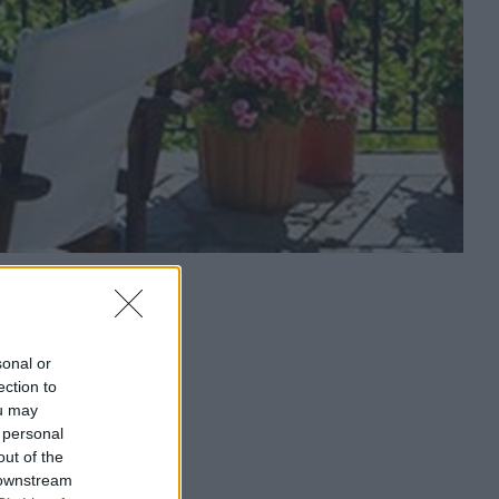
sonal or
ection to
ou may
 personal
out of the
 downstream