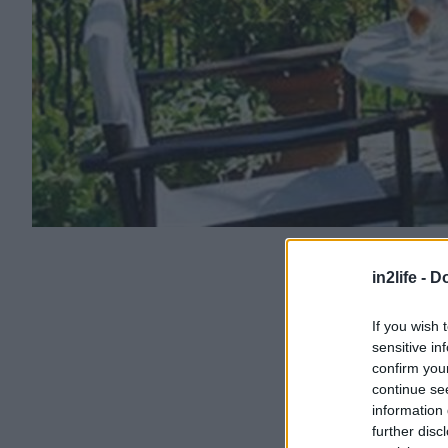
in2life -
Do
If you wish 
sensitive in
confirm you
continue se
information 
further disc