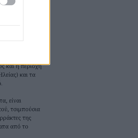
ράγγια του.
ρωινό.
άσχα, κι είναι
του Ταΰγετου.
ς και η περιοχή
λείας) και τα
ό.
α, είναι
κού, τσιμπούσια
αρράκτες της
ατα από το