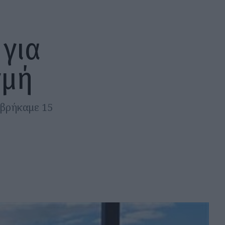
 για
γμή
 βρήκαμε 15