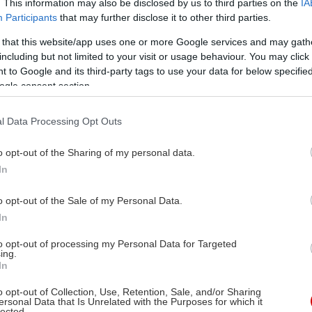
. This information may also be disclosed by us to third parties on the
IA
Participants
that may further disclose it to other third parties.
 that this website/app uses one or more Google services and may gath
including but not limited to your visit or usage behaviour. You may click 
 to Google and its third-party tags to use your data for below specifi
ogle consent section.
l Data Processing Opt Outs
o opt-out of the Sharing of my personal data.
In
o opt-out of the Sale of my Personal Data.
In
to opt-out of processing my Personal Data for Targeted
ing.
In
o opt-out of Collection, Use, Retention, Sale, and/or Sharing
ersonal Data that Is Unrelated with the Purposes for which it
lected.