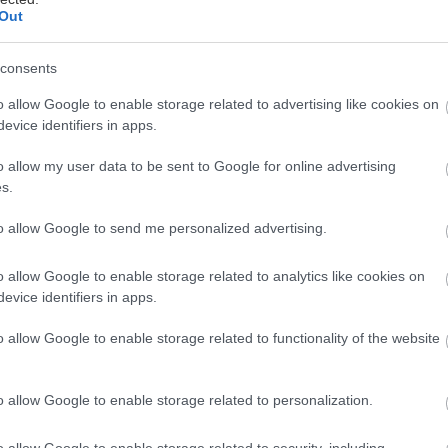
Out
νάδη
consents
φουσκωμένοι λογαριασμοί από την άλλη η νέα έξαρση 
o allow Google to enable storage related to advertising like cookies on
evice identifiers in apps.
ο να μην θέλει κανείς να κάνει σχέδια ένα μήνα πριν, 
αν είναι οι πασχαλινές διακοπές. Τώρα βέβαια που φ
o allow my user data to be sent to Google for online advertising
ν, όσοι δεν έχουμε φάει ακόμα τον ουρανό στο κεφάλ
s.
ς ωραίο θα ήταν ένα πασχαλινό τετραημεράκι στην
to allow Google to send me personalized advertising.
υπάρχουν ακόμα; Υπάρχουν –το ψάξαμε.
o allow Google to enable storage related to analytics like cookies on
χύουν ανά διανυκτέρευση για το πασχαλινό τετραήμερο
evice identifiers in apps.
25/4).
o allow Google to enable storage related to functionality of the website
νησο…
o allow Google to enable storage related to personalization.
ίναι ιδανική βάση για να εξερευνήσεις όλο το Μαίνα
o allow Google to enable storage related to security, including