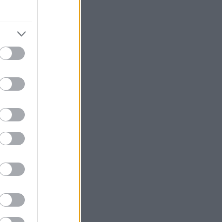
του ιού, δεν
όσο ειδική
τάσαμε αισίως
ι αρχίζουμε να
 εξοχή.
 (Παρασκευή
λο, να