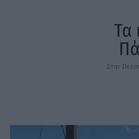
Τα 
Πά
Στην Πελοπ