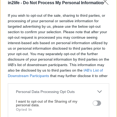
in2life -
Do Not Process My Personal Information
-----Σιγκαπούρη- Μπαλί
If you wish to opt-out of the sale, sharing to third parties, or
processing of your personal or sensitive information for
Εξωτικός και πανέμορφος, ο διάσημος αυτός
targeted advertising by us, please use the below opt-out
τουριστικός προορισμός είναι η δεύτερη πρόταση
section to confirm your selection. Please note that after your
opt-out request is processed you may continue seeing
της Monogram για τις γιορτές και σας περιμένει
interest-based ads based on personal information utilized by
να τον επισκεφτείτε. Η τιμή κατ’ άτομο είναι στα
us or personal information disclosed to third parties prior to
1.465 ευρώ. Και εδώ δώστε προσοχή στους
your opt-out. You may separately opt-out of the further
disclosure of your personal information by third parties on the
φόρους αεροδρομίου που δεν περιλαμβάνονται
IAB’s list of downstream participants. This information may
στην τιμή και που ανεβάζουν το κόστος κατά
also be disclosed by us to third parties on the
IAB’s List of
περίπου 180 ευρώ.
Downstream Participants
that may further disclose it to other
third parties.
* Στις δεξιές στήλες μπορείτε να δείτε
Please note that this website/app uses one or more Google
Personal Data Processing Opt Outs
αναλυτικά τα προγράμματα τις τιμές
και τις
services and may gather and store information including but
not limited to your visit or usage behaviour. You may click to
I want to opt-out of the Sharing of my
παροχές των ταξιδιωτικών προσφορών
.
personal data.
grant or deny consent to Google and its third-party tags to
Opted In
use your data for below specified purposes in below Google