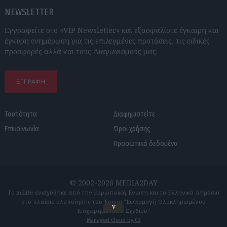
NEWSLETTER
Εγγραφείτε στο «VIP Newsletter» και εξασφαλίστε έγκαιρη και
έγκυρη ενημέρωση για τις επιλεγμένες προτάσεις, τις ειδικές
προσφορές αλλά και τους Διαγωνισμούς μας.
ΕΓΓΡΑΦΗ
Ταυτότητα
Διαφημιστείτε
Επικοινωνία
Όροι χρήσης
Προσωπικά δεδομένα
© 2002-2026 MEDIA2DAY
Το in2life ενισχύθηκε από την Ευρωπαϊκή Ένωση και το Ελληνικό Δημόσιο
στο πλαίσιο υλοποίησης του Έργου "Εφαρμογή Ολοκληρωμένου
v
Επιχειρηματικού Σχεδίου"
Managed Cloud by C2