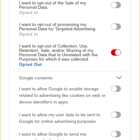
consent section.
I want to opt-out of the Sale of my
Personal Data.
ΣΧΕΤΙΚΑ LINKS
Opted In
TUI: Η εκδρομή στο Παρίσι (τιμές-
I want to opt-out of processing my
προγράμματα)
Personal Data for Targeted Advertising.
TUI: Η εκδρομή στο Ντουμπάι
Opted In
(πρόγραμμα- τιμές)
I want to opt-out of Collection, Use,
Retention, Sale, and/or Sharing of my
Personal Data that Is Unrelated with the
Purposes for which it was collected.
Opted Out
Google consents
I want to allow Google to enable storage
related to advertising like cookies on web or
device identifiers in apps.
I want to allow my user data to be sent to
Google for online advertising purposes.
I want to allow Google to send me