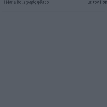
Η Maria Rolls χωρίς φίλτρο
με τον Ho