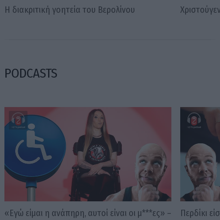
Η διακριτική γοητεία του Βερολίνου
Χριστούγε
PODCASTS
«Εγώ είμαι η ανάπηρη, αυτοί είναι οι μ***ες» –
Περδίκι εί