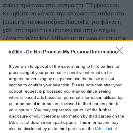
ανάσα πράσινου στο κέντρο του Εδιμβούργου.
Θυμηθείτε να κάνετε την απαραίτητη στάση στα
Jenner’s, τα σκωτσέζικα Harrod’s, για ψώνια ή
χάζι στο τεράστιο εμπορικό και στη συνέχεια
μέχρι το West End Village με τις ωραίες μπουτίκ.
in2life -
Do Not Process My Personal Information
Το παλάτι του Holyrood
Το μέρος όπου έζησε η Βασίλισσα Μαρία Στιούαρτ
If you wish to opt-out of the sale, sharing to third parties, or
κατά την σύντομη θητεία της στο θρόνο της
processing of your personal or sensitive information for
Σκωτίας. Το παλάτι όπου γράφτηκαν τα
targeted advertising by us, please use the below opt-out
section to confirm your selection. Please note that after your
σημαντικότερα κεφάλαια της σκωτσέζικης
opt-out request is processed you may continue seeing
Ιστορίας διαθέτει 14 ιστορικές πολυτελείς
interest-based ads based on personal information utilized by
αίθουσες, υπέροχους κήπους και περιλαμβάνει τα
us or personal information disclosed to third parties prior to
your opt-out. You may separately opt-out of the further
ερείπια του Αββαείου του Holyrood, από τον 12ο
disclosure of your personal information by third parties on the
αιώνα. Αγαπημένο σημείο των επισκεπτών, η
IAB’s list of downstream participants. This information may
Βασιλική Πινακοθήκη, που φιλοξενεί περιοδικές
also be disclosed by us to third parties on the
IAB’s List of