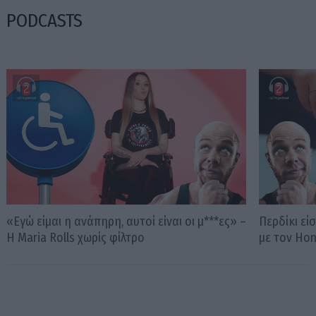
PODCASTS
«Εγώ είμαι η ανάπηρη, αυτοί είναι οι μ***ες» –
Περδίκι εί
Η Maria Rolls χωρίς φίλτρο
με τον Ho