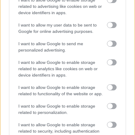
I want to allow Google to enable storage
για να «ανθίσουν» θρύλοι, οι οποίοι μάλιστα
related to advertising like cookies on web or
αποτελούν μέγα… «αξιοθέατο». Καθημερινά
device identifiers in apps.
παρέχονται εκατοντάδες tours για τους λάτρεις
I want to allow my user data to be sent to
του μυστηρίου. Στο κτίριο της «
Camera Obscura
»
Google for online advertising purposes.
στην παλιά πόλη θα μυηθείτε στον κόσμο των
I want to allow Google to send me
οφθαλμαπατών και των επιστημονικών…
personalized advertising.
ταχυδακτυλουρχικών.
Στις περιηγήσεις στα
“Closes”
του κέντρου, ήτοι τα αδιέξοδα σοκάκια,
I want to allow Google to enable storage
related to analytics like cookies on web or
θα μάθετε για τις δολοφονίες, τις βασιλικές
device identifiers in apps.
συνωμοσίες και τον κόσμο των “underground”
I want to allow Google to enable storage
συγγραφέων της πόλης.
Στο Gilmerton Cove
θα
related to functionality of the website or app.
ανακαλύψετε έναν υπόγειο κόσμο του
παρελθόντος, σε μία σπηλιά που κατοικήθηκε,
I want to allow Google to enable storage
related to personalization.
άγνωστο από ποιους και γιατί, αλλά τα ευρήματα
αφήνουν χώρο για πολλές θεωρίες. Στα
I want to allow Google to enable storage
Μπουντρούμια του Εδιμβούργου θα ξεναγηθείτε
related to security, including authentication