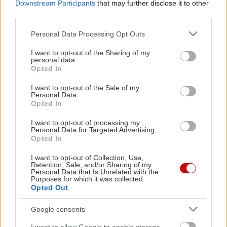
Downstream Participants
that may further disclose it to other
εκθέσεις σπουδαίων δημιουργών. Το παλάτι
third parties.
δέχεται επισκέπτες καθημερινά από τις 9.30 ως τις
Please note that this website/app uses one or more Google
Personal Data Processing Opt Outs
16.30 – είσοδος 12 λίρες.
services and may gather and store information including but
not limited to your visit or usage behaviour. You may click to
I want to opt-out of the Sharing of my
personal data.
grant or deny consent to Google and its third-party tags to
Opted In
use your data for below specified purposes in below Google
consent section.
I want to opt-out of the Sale of my
Personal Data.
Opted In
I want to opt-out of processing my
Personal Data for Targeted Advertising.
Opted In
I want to opt-out of Collection, Use,
Retention, Sale, and/or Sharing of my
Personal Data that Is Unrelated with the
Purposes for which it was collected.
Opted Out
Το Εδιμβούργο των Μυστηρίων
Ο μουντός ουρανός της Σκωτίας και η μεσαιωνική
Google consents
αύρα του Εδιμβούργου το καθιστούν ιδανική πόλη