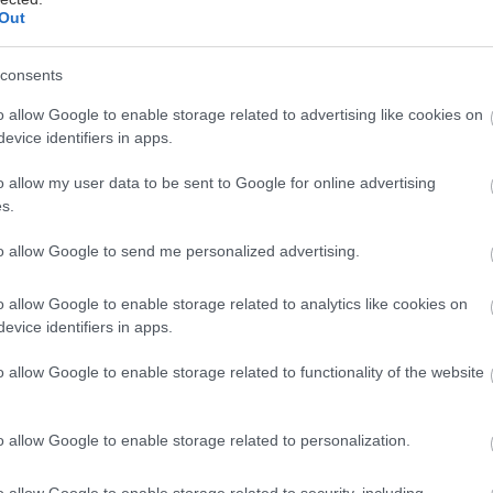
Out
όκουβα
consents
ρφιά που κάνει την Μαδρίτη μία από τις πιο ξεχωρισ
o allow Google to enable storage related to advertising like cookies on
evice identifiers in apps.
ς Ευρώπης. Στην πραγματικότητα, το μίνι χάος σε κ
λαφρώς όσους περιμέναν να δουν μία γραφική, κουκλί
o allow my user data to be sent to Google for online advertising
ν χρειάζεται άλλα φτιασίδια η ισπανική πρωτεύουσα
s.
to allow Google to send me personalized advertising.
ζωντάνια, εννοούμε στον υπερθετικό βαθμό: Εννοούμε
o allow Google to enable storage related to analytics like cookies on
ρέουν στους δρόμους και τις πλατείες του κέντρου 
evice identifiers in apps.
υ σφύζουν από τη γλυκιά βαβούρα ντόπιων και επισκ
o allow Google to enable storage related to functionality of the website
υν, μιλάνε, τσουγκρίζουν ποτήρια, μαλώνουν, ρομαν
ίς σταματημό. Εμπορικές λεωφόρους που θυμίζουν 
o allow Google to enable storage related to personalization.
παίθριες αγορές που δεν ενδείκνυνται για… αγοραφοβ
ς, μπαράκια που ασφυκτιούν, όχι μόνο από πελάτες,
o allow Google to enable storage related to security, including