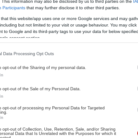
. This information may also be disclosed by us to third parties on the
IA
Participants
that may further disclose it to other third parties.
 that this website/app uses one or more Google services and may gath
including but not limited to your visit or usage behaviour. You may click 
 to Google and its third-party tags to use your data for below specifi
ogle consent section.
l Data Processing Opt Outs
o opt-out of the Sharing of my personal data.
In
o opt-out of the Sale of my Personal Data.
In
to opt-out of processing my Personal Data for Targeted
ing.
In
o opt-out of Collection, Use, Retention, Sale, and/or Sharing
ersonal Data that Is Unrelated with the Purposes for which it
lected.