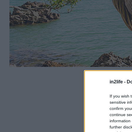
in2life -
Do
If you wish 
sensitive in
confirm you
continue se
information 
further disc