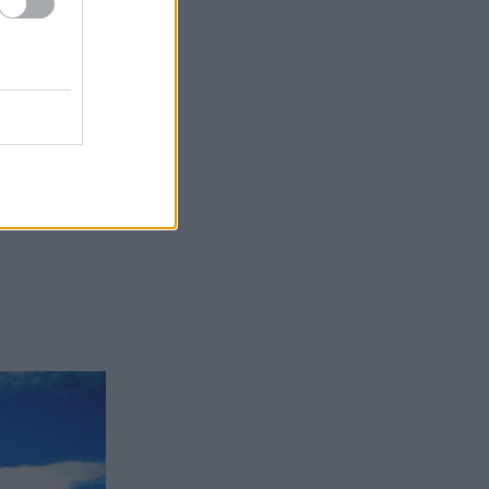
α συνονθύλευμα
δωτό
νουμε παρακάτω
ωρίζουν, ανά