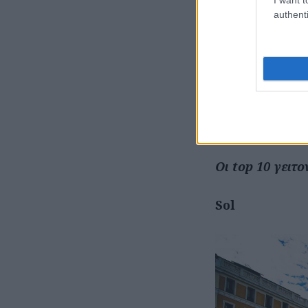
πάγκους γεμάτο
authenti
Και πίσω από όλ
από διαφορετικ
ηλιόλουστου μ
όσα δεν πρέπει
συνοικία της πό
Οι top 10 γειτ
Sol