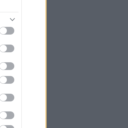
τές
άθε γωνιά της
στικη πόλη.
: Έχει την
 χιλιάδες
όλη μέρα, κάθε
επτών, οι
τζάρουν,
Νέα Υόρκη και
ικούς.
 αλλά και από