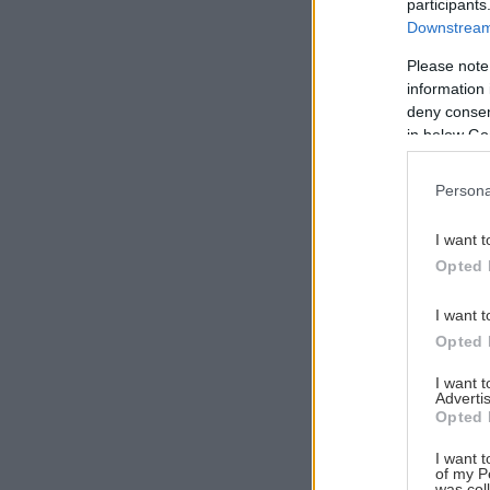
participants
Downstream 
Please note
information 
Αναζήτηση
deny consent
για...
in below Go
Persona
I want t
Opted 
I want t
Opted 
I want 
Advertis
Opted 
I want t
of my P
was col