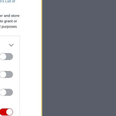
B’s List of
er and store
to grant or
ed purposes