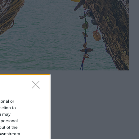
sonal or
ection to
ou may
 personal
out of the
 downstream