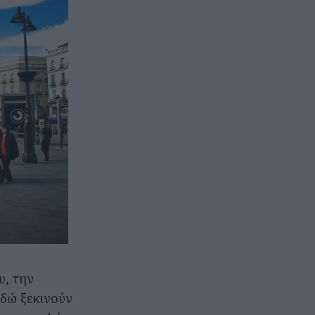
υ, την
εδώ ξεκινούν