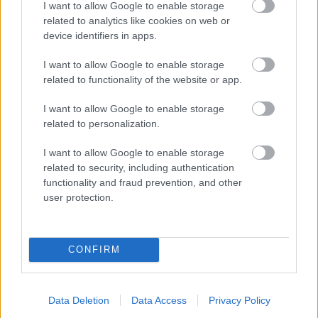
για κανένα λόγο την κολοκυθόπιτα, τα τηγανιτά
I want to allow Google to enable storage
related to analytics like cookies on web or
καλαμαράκια που μυρίζουν θάλασσα και τα μύδια
device identifiers in apps.
που σερβίρονται σε διάφορες βερσιόν.
Υπολογίστε περί τα 15-20€ το άτομο, αναλόγως…
I want to allow Google to enable storage
related to functionality of the website or app.
ψαριάς και παραγγελίας.
I want to allow Google to enable storage
Σκελετόβραχος
: Παραδοσιακό μεζεδοπωλείο-
related to personalization.
ουζερί, σερβίρει λαχταριστούς θαλασσινούς
I want to allow Google to enable storage
μεζέδες, ελάχιστα πειραγμένους –σκεφτείτε
related to security, including authentication
μπακαλιάρο με ξύσμα λεμονιού και ψητές γαρίδες
functionality and fraud prevention, and other
user protection.
με χοντρό αλάτι. Η χαριτωμένη αυλίτσα του είναι
από μόνη της λόγος επίσκεψης, για ουζάκι και
μεζέ, ακόμα και αν δεν πεινάτε πολύ. Ο
CONFIRM
λογαριασμός θα κυμανθεί στα 15-20€ το άτομο,
συνοδεία του απαραίτητου ούζου.
Data Deletion
Data Access
Privacy Policy