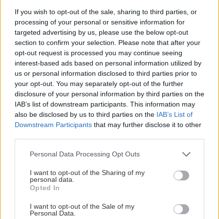
εδώ
.
If you wish to opt-out of the sale, sharing to third parties, or
processing of your personal or sensitive information for
Studio Maistros
: Όμορφα, περιποιημένα studios
targeted advertising by us, please use the below opt-out
στο λόφο της Αγίας Τριάδας, που φιλοξενούν
section to confirm your selection. Please note that after your
opt-out request is processed you may continue seeing
μετά χαράς και τα κατοικίδιά σας. Οι τιμές
interest-based ads based on personal information utilized by
κυμαίνονται στα 60€ για το δίκλινο με πρωινό.
us or personal information disclosed to third parties prior to
Κρατήσεις και μέσω του Booking, από εδώ
your opt-out. You may separately opt-out of the further
.
disclosure of your personal information by third parties on the
IAB’s list of downstream participants. This information may
Villa Οιάνθεια
: Ρομαντικά διακοσμημένα
also be disclosed by us to third parties on the
IAB’s List of
δωμάτια, με κουνουπιέρες στα κρεβάτια,
Downstream Participants
that may further disclose it to other
third parties.
χειροποίητο παραδοσιακό πρωινό και
μπαλκονάκια με θέα στην θάλασσα ή τον
Please note that this website/app uses one or more Google
Personal Data Processing Opt Outs
services and may gather and store information including but
Παρνασσό. Οι τιμές κυμαίνονται στα 55€ το
not limited to your visit or usage behaviour. You may click to
I want to opt-out of the Sharing of my
δίκλινο με πρωινό.
personal data.
Κρατήσεις και μέσω του
grant or deny consent to Google and its third-party tags to
Opted In
Booking, από εδώ
use your data for below specified purposes in below Google
.
consent section.
I want to opt-out of the Sale of my
Personal Data.