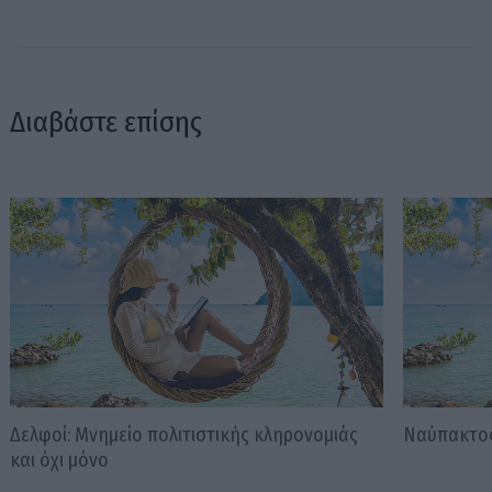
Διαβάστε επίσης
Δελφοί: Μνημείο πολιτιστικής κληρονομιάς
Ναύπακτος
και όχι μόνο