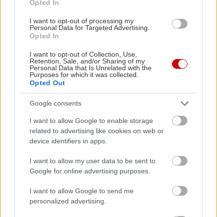
Apopsis Zoy's Guesthouse
: Στην καρδιά ενός
Opted In
καταπράσινου κήπου, ένα χιλιόμετρο από το
I want to opt-out of processing my
Personal Data for Targeted Advertising.
Γαλαξίδι, προσφέρει ατμοσφαιρικά δωμάτια τα
Opted In
μπαλκονάκια των οποίων απολαμβάνουν
I want to opt-out of Collection, Use,
πανοραμική θέα στη θάλασσα. Οι τιμές
Retention, Sale, and/or Sharing of my
Personal Data that Is Unrelated with the
κυμαίνονται στα 65€ για το δίκλινο με πρωινό.
Purposes for which it was collected.
Κρατήσεις πραγματοποιούνται και μέσω του
Opted Out
Booking, από εδώ
.
Google consents
I want to allow Google to enable storage
(Το νοστιμότερο) Φαγητό στο Γαλαξίδι
related to advertising like cookies on web or
device identifiers in apps.
Το Μπάρκο της Μαρίτσας:
Η Μαρίτσα (σκέτο,
I want to allow my user data to be sent to
για τους ντόπιους και τους φίλους, που
Google for online advertising purposes.
μετριούνται σε χιλιάδες) σερβίρει εξαίσια
I want to allow Google to send me
θαλασσινά, αλλά και σπιτικές σπεσιαλιτέ με
personalized advertising.
αποκορύφωμα τις θρυλικές της πίτες –μην χάσετε