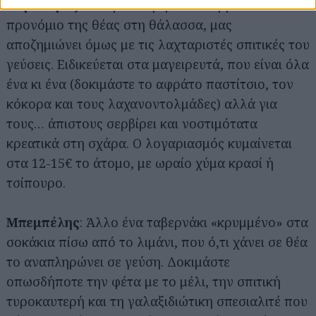
Άλμπατρος
: Μπορεί να μην απολαμβάνει το
προνόμιο της θέας στη θάλασσα, μας
αποζημιώνει όμως με τις λαχταριστές σπιτικές του
γεύσεις. Ειδικεύεται στα μαγειρευτά, που είναι όλα
ένα κι ένα (δοκιμάστε το αφράτο παστίτσιο, τον
κόκορα και τους λαχανοντολμάδες) αλλά για
τους… άπιστους σερβίρει και νοστιμότατα
κρεατικά στη σχάρα. Ο λογαριασμός κυμαίνεται
στα 12-15€ το άτομο, με ωραίο χύμα κρασί ή
τσίπουρο.
Μπεμπέλης
: Άλλο ένα ταβερνάκι «κρυμμένο» στα
σοκάκια πίσω από το λιμάνι, που ό,τι χάνει σε θέα
το αναπληρώνει σε γεύση. Δοκιμάστε
οπωσδήποτε την φέτα με το μέλι, την σπιτική
τυροκαυτερή και τη γαλαξιδιώτικη σπεσιαλιτέ που