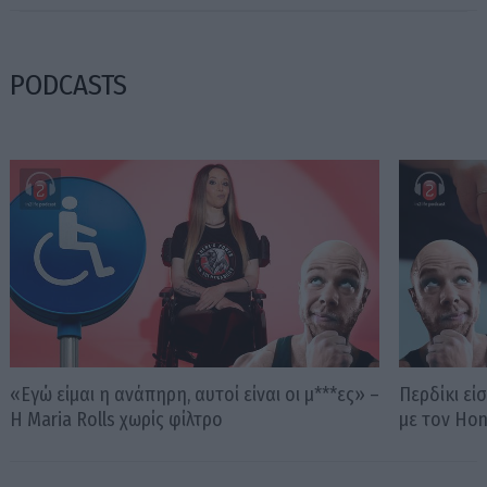
PODCASTS
«Εγώ είμαι η ανάπηρη, αυτοί είναι οι μ***ες» –
Περδίκι εί
Η Maria Rolls χωρίς φίλτρο
με τον Ho