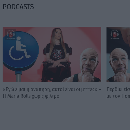
PODCASTS
«Εγώ είμαι η ανάπηρη, αυτοί είναι οι μ***ες» –
Περδίκι εί
Η Maria Rolls χωρίς φίλτρο
με τον Ho