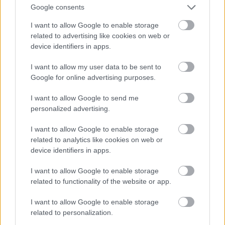
Google consents
I want to allow Google to enable storage
related to advertising like cookies on web or
device identifiers in apps.
I want to allow my user data to be sent to
Google for online advertising purposes.
I want to allow Google to send me
Το… αντίπαλο δέος της Αράχωβας, η low profile
personalized advertising.
αλλά εξίσου υπέροχη Αμφίκλεια είναι τα
τελευταία χρόνια σχεδόν τόσο δημοφιλής όσο και
I want to allow Google to enable storage
related to analytics like cookies on web or
η κοσμοπολίτισσα αδερφή της. Στα πλακόστρωτα
device identifiers in apps.
σοκάκια της, ανάμεσα σε πέτρινα σπίτια και
νεοκλασικά αρχοντικά, συγκεντρώνονται τα
I want to allow Google to enable storage
related to functionality of the website or app.
Σαββατοκύριακα του χειμώνα ζευγάρια,
οικογένειες και παρέες που ανηφορίζουν ως εδώ
I want to allow Google to enable storage
related to personalization.
είτε για το χιονοδρομικό (που απέχει μόλις 17