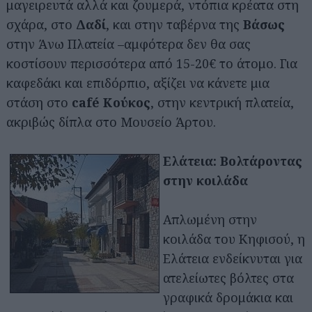
μαγειρευτά αλλά και ζουμερά, ντόπια κρέατα στη
σχάρα, στο
Δαδί
, και στην ταβέρνα της
Βάσως
στην Άνω Πλατεία –αμφότερα δεν θα σας
κοστίσουν περισσότερα από 15-20€ το άτομο. Για
καφεδάκι και επιδόρπιο, αξίζει να κάνετε μια
στάση στο
café Κούκος
, στην κεντρική πλατεία,
ακριβώς δίπλα στο Μουσείο Άρτου.
Ελάτεια: Βολτάροντας
στην κοιλάδα
Απλωμένη στην
κοιλάδα του Κηφισού, η
Ελάτεια ενδείκνυται για
ατελείωτες βόλτες στα
γραφικά δρομάκια και