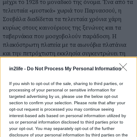
μέχρι το 1928 το μοναδικό της όνομα. Ένα από τα
τελευταία «μυστικά» χωριά του Παρνασσού, η
Σουβάλα διαδίδεται τα τελευταία χρόνια χάρη
κυρίως στους καινούριους της ξενώνες και τα
ταβερνάκια που μοσχοβολούν παράδοση. Η
πλακόστρωτη πλατεία με τα αιωνόβια πλατάνια
και την πετρόχτιστη εκκλησία συγκεντρώνει τη
μερίδα του λέοντος σε ρουστίκ ταβερνάκια και
in2life -
Do Not Process My Personal Information
café που απλώνουν έξω τα τραπεζάκια τους όταν
ο καιρός είναι καλός.
If you wish to opt-out of the sale, sharing to third parties, or
processing of your personal or sensitive information for
Όταν χορτάσετε βόλτες στο χωριό, θα
targeted advertising by us, please use the below opt-out
section to confirm your selection. Please note that after your
ανηφορίσετε με το αυτοκίνητο προς την Πάνω
opt-out request is processed you may continue seeing
Σουβάλα, για να απολαύσετε την φαντασμαγορική
interest-based ads based on personal information utilized by
διαδρομή μέσα στο δάσος και τα παλιά αρχοντικά
us or personal information disclosed to third parties prior to
your opt-out. You may separately opt-out of the further
της, και στην βυζαντινή Αγία Ελεούσα του 6ου μ.Χ.
disclosure of your personal information by third parties on the