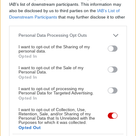
αιώνα, δύο χιλιόμετρα έξω από το χωριό, πλάι
IAB’s list of downstream participants. This information may
στις πηγές του βοιωτικού Κηφισού.
also be disclosed by us to third parties on the
IAB’s List of
Downstream Participants
that may further disclose it to other
third parties.
Πού θα μείνετε:
Στα υπέροχα, country chic
Please note that this website/app uses one or more Google
δωμάτια του
Ξενώνα – Οινοποιείου Αργυρίου
, οι
Personal Data Processing Opt Outs
services and may gather and store information including but
τιμές των οποίων ξεκινούν από 80€ το δίκλινο με
not limited to your visit or usage behaviour. You may click to
I want to opt-out of the Sharing of my
personal data.
πρωινό ή από 90€ με πρωινό και τζάκι (κρατήσεις
grant or deny consent to Google and its third-party tags to
Opted In
use your data for below specified purposes in below Google
και
μέσω του Booking από εδώ
)
consent section.
I want to opt-out of the Sale of my
Personal Data.
Opted In
Πού θα φάτε:
Σπιτικά μαγειρευτά και τοπικές
σπεσιαλιτέ (η χωριάτικη τυρόπιτα με μαϊντανό
I want to opt-out of processing my
Personal Data for Targeted Advertising.
είναι must) στο
Εν Παρνασσώ
. Υπολογίστε περί
Opted In
τα 15€ το άτομο.
I want to opt-out of Collection, Use,
Retention, Sale, and/or Sharing of my
Personal Data that Is Unrelated with the
Αμφίκλεια: Το χωριό που έγινε τάση
Purposes for which it was collected.
Opted Out