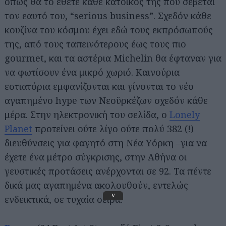
όπως θα το έθετε κάθε κάτοικός της που σέβεται
τον εαυτό του, “serious business”. Σχεδόν κάθε
κουζίνα του κόσμου έχει εδώ τους εκπρόσωπούς
της, από τους ταπεινότερους έως τους πιο
gourmet, και τα αστέρια Michelin θα έφταναν για
να φωτίσουν ένα μικρό χωριό. Καινούρια
εστιατόρια εμφανίζονται και γίνονται το νέο
αγαπημένο hype των Νεοϋρκέζων σχεδόν κάθε
μέρα. Στην ηλεκτρονική του σελίδα, ο
Lonely
Planet
προτείνει ούτε λίγο ούτε πολύ 382 (!)
διευθύνσεις για φαγητό στη Νέα Υόρκη –για να
έχετε ένα μέτρο σύγκρισης, στην Αθήνα οι
γευστικές προτάσεις ανέρχονται σε 92. Τα πέντε
δικά μας αγαπημένα ακολουθούν, εντελώς
v
ενδεικτικά, σε τυχαία σειρά: