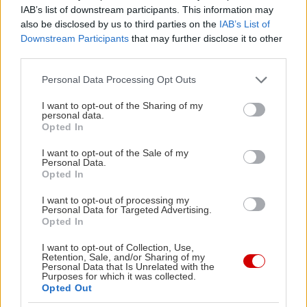
IAB’s list of downstream participants. This information may
also be disclosed by us to third parties on the
IAB’s List of
Downstream Participants
that may further disclose it to other
Σήμερα, το Greenwich Village είναι μια από τις
third parties.
πιο happy γειτονιές της Νέας Υόρκης, με τα
Please note that this website/app uses one or more Google
Personal Data Processing Opt Outs
χαμηλά σπίτια με τα κόκκινα τουβλάκια, το
services and may gather and store information including but
not limited to your visit or usage behaviour. You may click to
I want to opt-out of the Sharing of my
καταπράσινο πάρκο της Washington Square,
personal data.
grant or deny consent to Google and its third-party tags to
Opted In
τους καλλιτέχνες του δρόμου που στήνουν τις
use your data for below specified purposes in below Google
παραστάσεις τους παντού, και την τόσο οικεία
consent section.
I want to opt-out of the Sale of my
Personal Data.
από τις ταινίες του Woody Allen Grove street.
Opted In
Απαραίτητες στάσεις, το
Café Wha?
στην
I want to opt-out of processing my
MacDougal street, όπου έπαιζε ο Τζίμι Χέντριξ,
Personal Data for Targeted Advertising.
Opted In
και η θρυλική
Minetta Tavern
απέναντί του.
I want to opt-out of Collection, Use,
Retention, Sale, and/or Sharing of my
Το Broadway:
Επίσημα λέγεται Theatre District,
Personal Data that Is Unrelated with the
Purposes for which it was collected.
απλώνεται στα δυτικά του Midtown γύρω από
Opted Out
την ομώνυμη λεωφόρο, και είναι ο παράδεισος