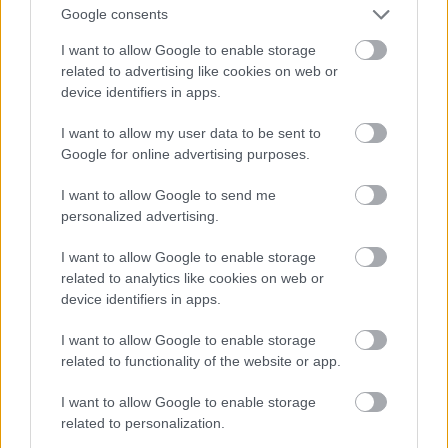
Google consents
κάθε θεατρόφιλου. Στις σκηνές της ανεβαίνουν
πολύκροτες υπερπαραγωγές, από το Lion King σε
I want to allow Google to enable storage
related to advertising like cookies on web or
μιούζικαλ μέχρι το… πολυχρονεμένο Chicago και
device identifiers in apps.
έργα του Σαίξπηρ στην κλασική ή την μοντέρνα
I want to allow my user data to be sent to
εκδοχή τους, με χολιγουντιανούς πρωταγωνιστές
Google for online advertising purposes.
που θα δυσκολευόσασταν να πιστέψετε ότι
κυκλοφορούν ανάμεσά μας –ή σε μια σκηνή στα
I want to allow Google to send me
personalized advertising.
δέκα μέτρα από τη μύτη μας. Οι τιμές των
εισιτηρίων δεν είναι όσο απαγορευτικές θα
I want to allow Google to enable storage
φανταζόταν κανείς, ενώ οι θέσεις της ίδιας
related to analytics like cookies on web or
device identifiers in apps.
ημέρας που δεν έχουν πουληθεί ξεκινούν να
διατίθενται στο περίπτερο της Times Square από
I want to allow Google to enable storage
τις 3.00 το μεσημέρι, έως και 75% φθηνότερα.
related to functionality of the website or app.
I want to allow Google to enable storage
related to personalization.