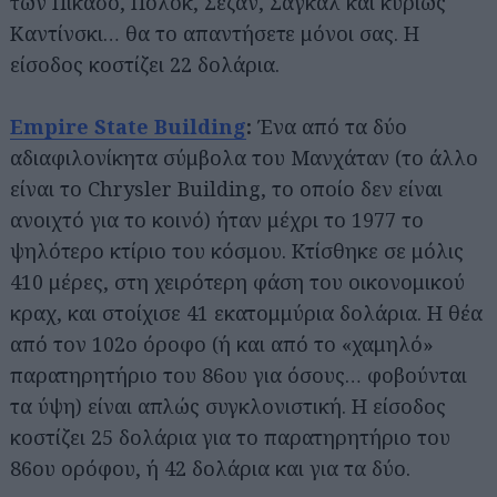
των Πικάσο, Πόλοκ, Σεζάν, Σαγκάλ και κυρίως
Καντίνσκι… θα το απαντήσετε μόνοι σας. Η
είσοδος κοστίζει 22 δολάρια.
Empire State Building
:
Ένα από τα δύο
αδιαφιλονίκητα σύμβολα του Μανχάταν (το άλλο
είναι το Chrysler Building, το οποίο δεν είναι
ανοιχτό για το κοινό) ήταν μέχρι το 1977 το
ψηλότερο κτίριο του κόσμου. Κτίσθηκε σε μόλις
410 μέρες, στη χειρότερη φάση του οικονομικού
κραχ, και στοίχισε 41 εκατομμύρια δολάρια. Η θέα
από τον 102ο όροφο (ή και από το «χαμηλό»
παρατηρητήριο του 86ου για όσους… φοβούνται
τα ύψη) είναι απλώς συγκλονιστική. Η είσοδος
κοστίζει 25 δολάρια για το παρατηρητήριο του
86ου ορόφου, ή 42 δολάρια και για τα δύο.