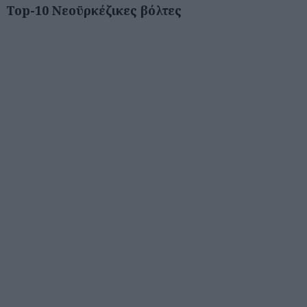
Top-10 Νεοϋρκέζικες βόλτες