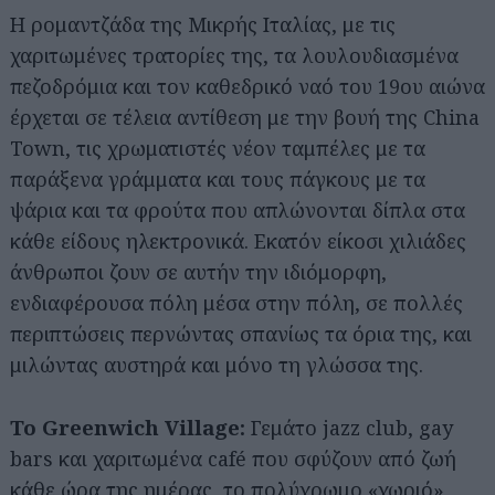
Η ρομαντζάδα της Μικρής Ιταλίας, με τις
χαριτωμένες τρατορίες της, τα λουλουδιασμένα
πεζοδρόμια και τον καθεδρικό ναό του 19ου αιώνα
έρχεται σε τέλεια αντίθεση με την βουή της China
Town, τις χρωματιστές νέον ταμπέλες με τα
παράξενα γράμματα και τους πάγκους με τα
ψάρια και τα φρούτα που απλώνονται δίπλα στα
Αναζήτηση
κάθε είδους ηλεκτρονικά. Εκατόν είκοσι χιλιάδες
για...
άνθρωποι ζουν σε αυτήν την ιδιόμορφη,
ενδιαφέρουσα πόλη μέσα στην πόλη, σε πολλές
περιπτώσεις περνώντας σπανίως τα όρια της, και
μιλώντας αυστηρά και μόνο τη γλώσσα της.
Το Greenwich Village:
Γεμάτο jazz club, gay
bars και χαριτωμένα café που σφύζουν από ζωή
κάθε ώρα της ημέρας, το πολύχρωμο «χωριό»