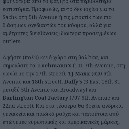
φθηνότερα από το φαγητό στα περισσότερα
εστιατόρια. Προφανώς, αυτό δεν ισχύει για το
Sachs στη 5th Avenue ή τις μπουτίκ των πιο
διάσημων σχεδιαστών του κόσμου, αλλά για
αμέτρητες διευθύνσεις ιδιαίτερα προσεγμένων
outlets.
Αφήστε (πολύ) κενό χώρο στη βαλίτσα, και
σημειώστε τα:
Loehmann’s
(101 7th Avenue, στη
γωνία με την 17th street),
TJ Maxx
(620 6th
Avenue και 18th street),
Daffy’s
(3 East 18th St,
μεταξύ 5th Avenue και Broadway) και
Burlington Coat Factory
(707 6th Avenue και
22nd street). Και στα τέσσερα θα βρείτε ανδρικά,
γυναικεία και παιδικά ρούχα και παπούτσια από
επώνυμες ευρωπαϊκές και αμερικανικές μάρκες,