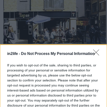
Old Street – Hoxton Square: Με τη λάμψη
in2life -
Do Not Process My Personal Information
των 90’s
If you wish to opt-out of the sale, sharing to third parties, or
Η Old Street βρίσκεται στο κεντρικό Λονδίνο και
processing of your personal or sensitive information for
targeted advertising by us, please use the below opt-out
εκτείνεται από το Clerkenwell, στο London
section to confirm your selection. Please note that after your
Borough of Islington, μέχρι το Shoreditch, στο
opt-out request is processed you may continue seeing
London Borough of Hackney. Η περιοχή
interest-based ads based on personal information utilized by
us or personal information disclosed to third parties prior to
χρονολογείται από το 1200 και θεωρείται μία από
your opt-out. You may separately opt-out of the further
τις παλαιότερες του Λονδίνου, κάτι που είναι
disclosure of your personal information by third parties on the