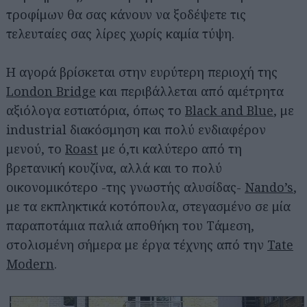
τροφίμων θα σας κάνουν να ξοδέψετε τις
τελευταίες σας λίρες χωρίς καμία τύψη.
Η αγορά βρίσκεται στην ευρύτερη περιοχή της
London Bridge
και περιβάλλεται από αμέτρητα
αξιόλογα εστιατόρια, όπως το
Black and Blue
, με
industrial διακόσμηση και πολύ ενδιαφέρον
Αναζήτηση
μενού, το
Roast
με ό,τι καλύτερο από τη
για...
βρετανική κουζίνα, αλλά και το πολύ
οικονομικότερο -της γνωστής αλυσίδας-
Nando’s
,
με τα εκπληκτικά κοτόπουλα, στεγασμένο σε μία
παραποτάμια παλιά αποθήκη του Τάμεση,
στολισμένη σήμερα με έργα τέχνης από την
Tate
Modern
.