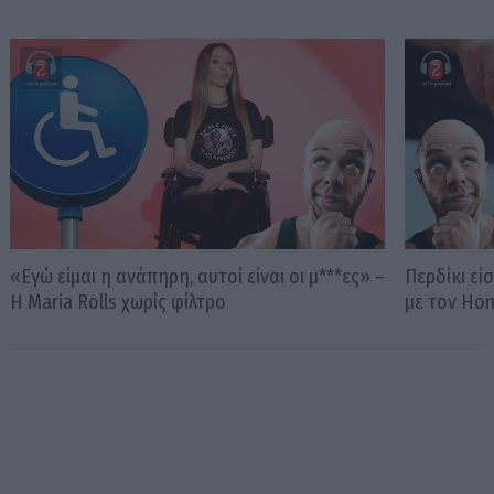
«Εγώ είμαι η ανάπηρη, αυτοί είναι οι μ***ες» –
Περδίκι εί
Η Maria Rolls χωρίς φίλτρο
με τον Ho