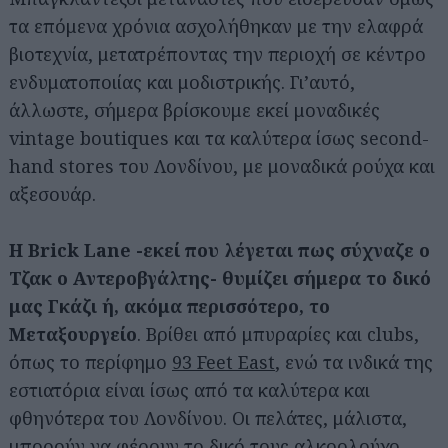
τα επόμενα χρόνια ασχολήθηκαν με την ελαφρά
βιοτεχνία, μετατρέποντας την περιοχή σε κέντρο
ενδυματοποιίας και μοδιστρικής. Γι’αυτό,
άλλωστε, σήμερα βρίσκουμε εκεί μοναδικές
vintage boutiques και τα καλύτερα ίσως second-
hand stores του Λονδίνου, με μοναδικά ρούχα και
αξεσουάρ.
Η Brick Lane -εκεί που λέγεται πως σύχναζε ο
Τζακ ο Αντεροβγάλτης- θυμίζει σήμερα το δικό
μας Γκάζι ή, ακόμα περισσότερο, το
Μεταξουργείο
. Βρίθει από μπυραρίες και clubs,
όπως το περίφημο
93 Feet East
, ενώ τα ινδικά της
εστιατόρια είναι ίσως από τα καλύτερα και
φθηνότερα του Λονδίνου. Οι πελάτες, μάλιστα,
μπορούν να φέρουν το δικό τους αλκοολούχο