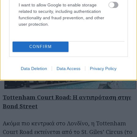
αποφασίσετε να πάτε, να είστε προσεκτικοί με τα
I want to allow Google to enable storage
related to security, including authentication
πορτοφόλια σας.
functionality and fraud prevention, and other
user protection.
CONFIRM
Data Deletion
Data Access
Privacy Policy
Tottenham Court Road: Η αντιπρόταση στην
Bond Street
Ακόμα πιο κεντρικά στο Λονδίνο, η Tottenham
Court Road εκτείνεται από το St. Giles’ Circus (το