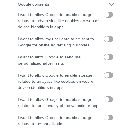
εκθέσεις και τα καταστήματά τους. Το skinhead
Google consents
look σύντομα αντικαταστάθηκε από ό,τι πιο
I want to allow Google to enable storage
μοδάτο και τολμηρό, ενώ τα ερειπωμένα σπίτια
related to advertising like cookies on web or
device identifiers in apps.
πωλούνταν πλέον ως «υπερ-design-άτα» lofts.
I want to allow my user data to be sent to
Σήμερα, η περιοχή έχει σίγουρα χάσει πολλή από
Google for online advertising purposes.
την τότε λάμψη της, ίσως και από την
I want to allow Google to send me
προσωπικότητά της. Λέγεται, μάλιστα, πως οι
personalized advertising.
trendy Λονδρέζοι έχουν μεταφερθεί λίγο πιο
I want to allow Google to enable storage
κάτω, στην
Kingsland Road
. Δεν παύει, ωστόσο,
related to analytics like cookies on web or
να σφύζει από ζωή, να φιλοξενεί τις ακριβότερες
device identifiers in apps.
γκαλερί του Λονδίνου, το φοβερό
Favela Chic
I want to allow Google to enable storage
club
, που γνώρισε ανεπανάληπτες δόξες στη
related to functionality of the website or app.
δεκαετία του ’90, καθώς και διάφορα άλλα
I want to allow Google to enable storage
μπαράκια, κάποια από αυτά υπόγεια με live mc’s
related to personalization.
να «ραπάρουν». Σε κάθε περίπτωση, αν