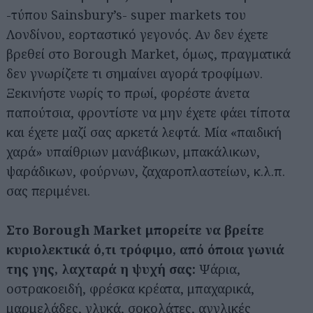
-τύπου Sainsbury’s- super markets του
Λονδίνου, εορταστικό γεγονός. Αν δεν έχετε
βρεθεί στο Borough Market, όμως, πραγματικά
δεν γνωρίζετε τι σημαίνει αγορά τροφίμων.
Ξεκινήστε νωρίς το πρωί, φορέστε άνετα
παπούτσια, φροντίστε να μην έχετε φάει τίποτα
και έχετε μαζί σας αρκετά λεφτά. Μία «παιδική
χαρά» υπαίθριων μανάβικων, μπακάλικων,
ψαράδικων, φούρνων, ζαχαροπλαστείων, κ.λ.π.
σας περιμένει.
Στο Borough Market μπορείτε να βρείτε
κυριολεκτικά ό,τι τρόφιμο, από όποια γωνιά
της γης, λαχταρά η ψυχή σας:
Ψάρια,
οστρακοειδή, φρέσκα κρέατα, μπαχαρικά,
μαρμελάδες, γλυκά, σοκολάτες, αγγλικές