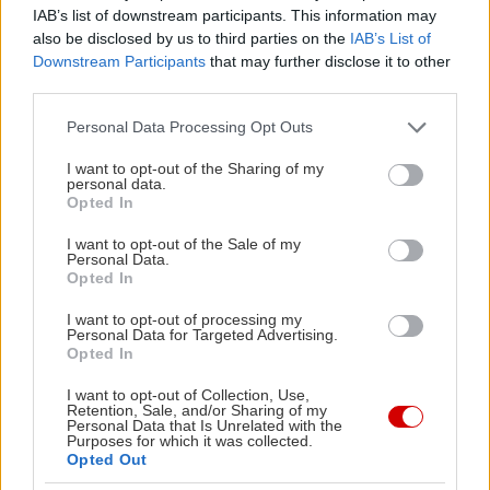
εμφανές άλλωστε και από τα εκπληκτικής
IAB’s list of downstream participants. This information may
also be disclosed by us to third parties on the
IAB’s List of
αρχιτεκτονικής κτίρια. Η περιοχή σήμερα
Downstream Participants
that may further disclose it to other
θεωρείται από πολλούς παρηκμασμένη, ίσως και
third parties.
επικίνδυνη (ο ορισμός της λέξης ‘dodgy’).
Όσοι
Please note that this website/app uses one or more Google
Personal Data Processing Opt Outs
γνωρίζουν, όμως, και μάλιστα όσοι έχουν
services and may gather and store information including but
βρεθεί στη Hoxton Square, της Old Street, θα
not limited to your visit or usage behaviour. You may click to
I want to opt-out of the Sharing of my
personal data.
grant or deny consent to Google and its third-party tags to
την χαρακτήριζαν «cool».
Opted In
use your data for below specified purposes in below Google
consent section.
I want to opt-out of the Sale of my
Η περιοχή γύρω από το Hoxton Square
Personal Data.
Opted In
«εφευρέθηκε» στις αρχές του ‘90. Μέχρι τότε
υπήρχε μόνο μία άχαρη, αδιάφορη έως και
I want to opt-out of processing my
Personal Data for Targeted Advertising.
κακόφημη περιοχή, στην οποία δίσταζαν ακόμα
Opted In
και οι ταξιτζήδες να πάνε κάποιον. Κι όμως, εκεί,
I want to opt-out of Collection, Use,
Retention, Sale, and/or Sharing of my
όπου οι κάτοικοι ντύνονταν φτωχικά και
Personal Data that Is Unrelated with the
Purposes for which it was collected.
είχαν μίζερα κουρέματα, επέλεξαν οι ανερχόμενοι
Opted Out
καλλιτέχνες της δεκαετίας να τοποθετήσουν τις