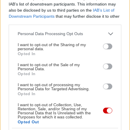
ιδιαίτερα μαθήματα
IAB’s list of downstream participants. This information may
also be disclosed by us to third parties on the
IAB’s List of
Μικρών Κυκλάδων από
Downstream Participants
that may further disclose it to other
την περίφημη
third parties.
Γιωργούλα στον
Please note that this website/app uses one or more Google
Personal Data Processing Opt Outs
μοναδικό φούρνο του
services and may gather and store information including but
νησιού. Αν την πετύχετε εκεί, ζητήστε της να σας
not limited to your visit or usage behaviour. You may click to
I want to opt-out of the Sharing of my
personal data.
grant or deny consent to Google and its third-party tags to
αναλύσει το σχήμα της Κέρου που φαίνεται
Opted In
use your data for below specified purposes in below Google
απέναντι στον ορίζοντα και συμβολίζει την «έγκυο
consent section.
I want to opt-out of the Sale of my
γυναίκα».
Personal Data.
Opted In
Βόλτα μέσα στη λιλιπούτεια χώρα, την οποία
I want to opt-out of processing my
Personal Data for Targeted Advertising.
φυλούν ως άλλοι Κέρβεροι οι αξιοπερίεργα
Opted In
αριστοκρατικές γάτες της – η συγκεκριμένη
I want to opt-out of Collection, Use,
αξιολάτρευτη γάτα δεν κούνησε ούτε τρίχα από
Retention, Sale, and/or Sharing of my
Personal Data that Is Unrelated with the
το μουστάκι της, ακόμη κι όταν ο φακός της
Purposes for which it was collected.
Opted Out
φωτογραφικής μηχανής έφτασε σε απόσταση