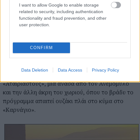
I want to allow Google to enable storage
related to security, including authentication
Καφές και παγωτό στο
functionality and fraud prevention, and other
πέρασμα του
user protection.
«Αστρολούλουδου»,
σουβλάκι στη
«Στροφή», ραχάτι στα
CONFIRM
Καλάμια και στου
Νικήτα, και
Data Deletion
Data Access
Privacy Policy
περισσότερο τσιμπολόγημα στους
«Αταίριαστους», μια ανάσα από τον Ανεμόμυλο
και την άλλη άκρη του χωριού, όπου το βράδυ το
πρόγραμμα απαιτεί ουζάκι πλάι στο κύμα στο
«Καρνάγιο».