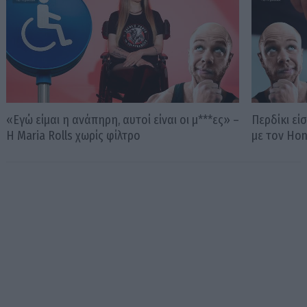
«Εγώ είμαι η ανάπηρη, αυτοί είναι οι μ***ες» –
Περδίκι εί
Η Maria Rolls χωρίς φίλτρο
με τον Ho