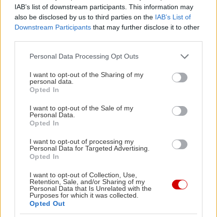
Σιδηροδρομικού Σταθμού –ο οποίος, σημειωτέον,
IAB’s list of downstream participants. This information may
θεωρείται ένας από τους ομορφότερους σε
also be disclosed by us to third parties on the
IAB’s List of
Downstream Participants
that may further disclose it to other
ολόκληρη τη χώρα, κυρίως χάρη στα αιωνόβια
third parties.
πλατάνια που τον σκεπάζουν–
δίνουν στην πόλη
Please note that this website/app uses one or more Google
Personal Data Processing Opt Outs
το έντονο πράσινο χρώμα της. Και τι να πει
services and may gather and store information including but
κανείς για το Κιουπρί, την τοποθεσία που
not limited to your visit or usage behaviour. You may click to
I want to opt-out of the Sharing of my
personal data.
φιλοξενεί το πέτρινο τοξωτό γεφύρι
grant or deny consent to Google and its third-party tags to
–εξ ου και
Opted In
use your data for below specified purposes in below Google
το όνομά της, που στα τουρκικά σημαίνει γεφύρι–
consent section.
I want to opt-out of the Sale of my
το οποίο πλαισιώνει τα γαλάζια νερά στα οποία
Personal Data.
Opted In
κολυμπούν χαριτωμένες πάπιες, στο σημείο απ’
όπου εικάζεται ότι περνούσε η Εγνατία Οδός;
I want to opt-out of processing my
Personal Data for Targeted Advertising.
Σκηνικό βγαλμένο από τα όνειρα του πιο
Opted In
παθιασμένου φωτογράφου τοπίων.
I want to opt-out of Collection, Use,
Retention, Sale, and/or Sharing of my
Personal Data that Is Unrelated with the
Πέραν όλων των άλλων,
η Έδεσσα αποτελεί και
Purposes for which it was collected.
Opted Out
τον παράδεισο των φανατικών οπαδών της