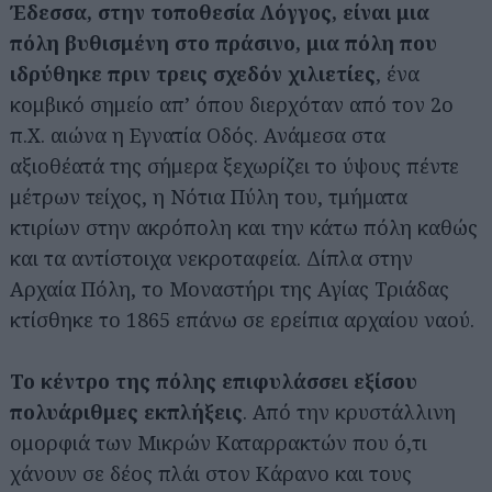
Έδεσσα, στην τοποθεσία Λόγγος, είναι μια
πόλη βυθισμένη στο πράσινο, μια πόλη που
ιδρύθηκε πριν τρεις σχεδόν χιλιετίες
, ένα
κομβικό σημείο απ’ όπου διερχόταν από τον 2ο
π.Χ. αιώνα η Εγνατία Οδός. Ανάμεσα στα
αξιοθέατά της σήμερα ξεχωρίζει το ύψους πέντε
μέτρων τείχος, η Νότια Πύλη του, τμήματα
κτιρίων στην ακρόπολη και την κάτω πόλη καθώς
Αναζήτηση
για...
και τα αντίστοιχα νεκροταφεία. Δίπλα στην
Αρχαία Πόλη, το Μοναστήρι της Αγίας Τριάδας
κτίσθηκε το 1865 επάνω σε ερείπια αρχαίου ναού.
Το κέντρο της πόλης επιφυλάσσει εξίσου
πολυάριθμες εκπλήξεις
. Από την κρυστάλλινη
ομορφιά των Μικρών Καταρρακτών που ό,τι
χάνουν σε δέος πλάι στον Κάρανο και τους