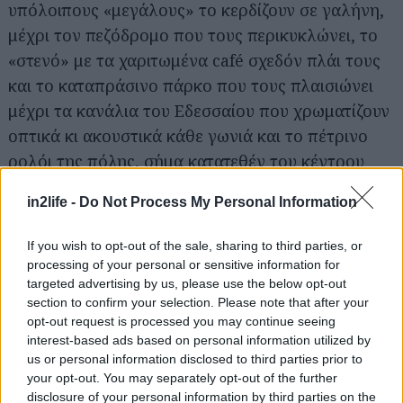
υπόλοιπους «μεγάλους» το κερδίζουν σε γαλήνη,
μέχρι τον πεζόδρομο που τους περικυκλώνει, το
«στενό» με τα χαριτωμένα café σχεδόν πλάι τους
και το καταπράσινο πάρκο που τους πλαισιώνει
μέχρι τα κανάλια του Εδεσσαίου που χρωματίζουν
οπτικά κι ακουστικά κάθε γωνιά και το πέτρινο
ρολόι της πόλης, σήμα κατατεθέν του κέντρου
της, που μετράει ήδη περισσότερο από έναν
in2life -
Do Not Process My Personal Information
αιώνα ζωής,
η Έδεσσα είναι μια πόλη που αξίζει
να την περπατάς για μέρες ολόκληρες –γιατί
If you wish to opt-out of the sale, sharing to third parties, or
αποκλείεται ποτέ να τη χορτάσεις
.
processing of your personal or sensitive information for
targeted advertising by us, please use the below opt-out
section to confirm your selection. Please note that after your
Κήποι και πάρκα
, από τα οποία ξεχωρίζουν η
opt-out request is processed you may continue seeing
πλατεία Τημενιδών, η πλατεία Μεγάλου
interest-based ads based on personal information utilized by
Αλεξάνδρου, το πάρκο της 25ης Μαρτίου, το
us or personal information disclosed to third parties prior to
your opt-out. You may separately opt-out of the further
πάρκο Μικρών Καταρρακτών και οι κήποι του
disclosure of your personal information by third parties on the