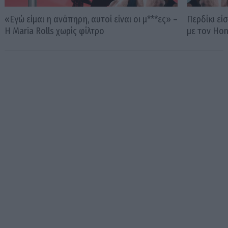
«Εγώ είμαι η ανάπηρη, αυτοί είναι οι μ***ες» –
Περδίκι εί
Η Maria Rolls χωρίς φίλτρο
με τον Ho