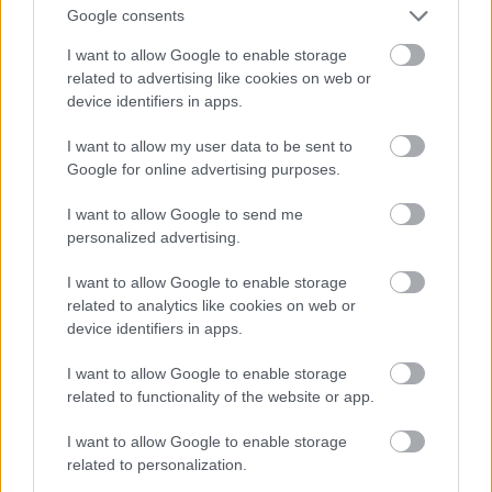
πεζοπορίας, με τα πολυάριθμα μονοπάτια της,
Google consents
που περνούν μέσα από καταπράσινα δάση για
I want to allow Google to enable storage
να καταλήξουν σε σημεία ιδιαίτερου
related to advertising like cookies on web or
ενδιαφέροντος
–όπως η διαδρομή από το Πάρκο
device identifiers in apps.
Καταρρακτών στην Αρχαία Πόλη, που ήδη
I want to allow my user data to be sent to
αναφέραμε. Ένα από αυτά οδηγεί
από το
Google for online advertising purposes.
Περίπτερο Φυσιολοατρικού Ομίλου Έδεσσα,
I want to allow Google to send me
δίπλα στο καταπράσινο δάσος της
personalized advertising.
Γαβαλιώτισσας, στην περιοχή που είναι γνωστή
I want to allow Google to enable storage
με το όνομα 606
, από το υψόμετρο του λόφου
related to analytics like cookies on web or
που τη φιλοξενεί, και η οποία προσφέρει
device identifiers in apps.
απαράμιλλη πανοραμική θέα της πόλης και της
I want to allow Google to enable storage
γύρω περιοχής.
related to functionality of the website or app.
Επιστρέφοντας, θα έχετε την ευκαιρία να
I want to allow Google to enable storage
related to personalization.
θαυμάσετε τα ερείπια του βυζαντινού κάστρου,