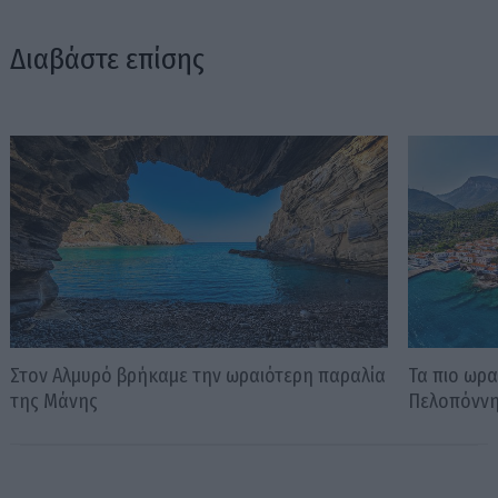
Διαβάστε επίσης
Στον Αλμυρό βρήκαμε την ωραιότερη παραλία
Τα πιο ωρα
της Μάνης
Πελοπόνν