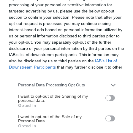
processing of your personal or sensitive information for
8. Τα ριάντ
targeted advertising by us, please use the below opt-out
section to confirm your selection. Please note that after your
opt-out request is processed you may continue seeing
interest-based ads based on personal information utilized by
us or personal information disclosed to third parties prior to
your opt-out. You may separately opt-out of the further
disclosure of your personal information by third parties on the
IAB’s list of downstream participants. This information may
also be disclosed by us to third parties on the
IAB’s List of
Downstream Participants
that may further disclose it to other
third parties.
Please note that this website/app uses one or more Google
Personal Data Processing Opt Outs
services and may gather and store information including but
not limited to your visit or usage behaviour. You may click to
I want to opt-out of the Sharing of my
personal data.
grant or deny consent to Google and its third-party tags to
Opted In
use your data for below specified purposes in below Google
consent section.
I want to opt-out of the Sale of my
Personal Data.
Τα υπέροχα παραδοσιακά αρχοντικά του Μαρακές
Opted In
είναι στην πλειοψηφία τους χτισμένα γύρω από