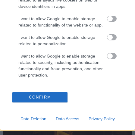
device identifiers in apps.
I want to allow Google to enable storage
related to functionality of the website or app.
I want to allow Google to enable storage
related to personalization.
Στεγάζεται στο πανέμορφο Παλάτι Mnebhi στη
Μεντίνα, το οποίο θα ήταν αξιοθέατο από μόνο
I want to allow Google to enable storage
του, ακόμα και χωρίς τα εκθέματά του. Φιλοξενεί,
related to security, including authentication
functionality and fraud prevention, and other
ωστόσο, μερικά εντυπωσιακά δείγματα μαροκινής
user protection.
τέχνης, μεταξύ των οποίων ξεχωρίζουν τα
κεραμικά της Φεζ.
CONFIRM
10. Τα μπαρ
Data Deletion
Data Access
Privacy Policy