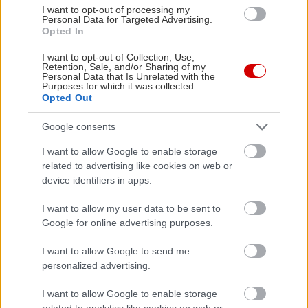
I want to opt-out of processing my
μια εσωτερική αυλή –κατά κανόνα με σιντριβάνι−
Personal Data for Targeted Advertising.
Opted In
και λειτουργούν σήμερα ως ατμοσφαιρικά
ξενοδοχεία, ενίοτε και spa. Μερικά από τα
I want to opt-out of Collection, Use,
Retention, Sale, and/or Sharing of my
καλύτερα είναι τα
M'boja
(60€ το δίκλινο),
Mouna
Personal Data that Is Unrelated with the
Purposes for which it was collected.
(55€ το δίκλινο),
Al Nour
(42€ το δίκλινο),
Alaka
Opted Out
(63€ το δίκλινο) και
Assakina
(130€ το δίκλινο).
Google consents
9. Το Musée de Marrakech
I want to allow Google to enable storage
related to advertising like cookies on web or
device identifiers in apps.
I want to allow my user data to be sent to
Google for online advertising purposes.
I want to allow Google to send me
personalized advertising.
I want to allow Google to enable storage
related to analytics like cookies on web or