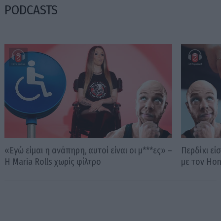
PODCASTS
«Εγώ είμαι η ανάπηρη, αυτοί είναι οι μ***ες» –
Περδίκι εί
Η Maria Rolls χωρίς φίλτρο
με τον Ho