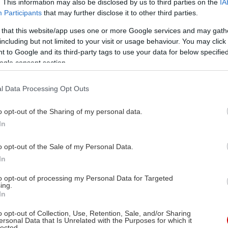
. This information may also be disclosed by us to third parties on the
IA
Participants
that may further disclose it to other third parties.
 that this website/app uses one or more Google services and may gath
including but not limited to your visit or usage behaviour. You may click 
 to Google and its third-party tags to use your data for below specifi
ogle consent section.
l Data Processing Opt Outs
o opt-out of the Sharing of my personal data.
In
o opt-out of the Sale of my Personal Data.
In
to opt-out of processing my Personal Data for Targeted
ing.
In
o opt-out of Collection, Use, Retention, Sale, and/or Sharing
ersonal Data that Is Unrelated with the Purposes for which it
lected.