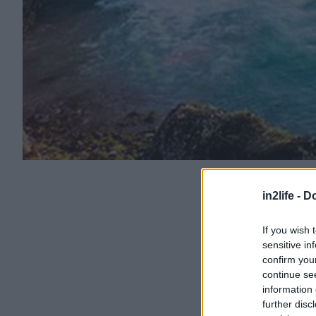
in2life -
Do
If you wish 
sensitive in
confirm you
continue se
information 
further disc