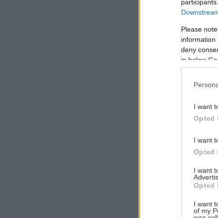
participants
Downstream 
Please note
information 
Αναζήτηση
deny consent
για...
in below Go
Persona
I want t
Opted 
I want t
Opted 
I want 
Advertis
Opted 
I want t
of my P
was col