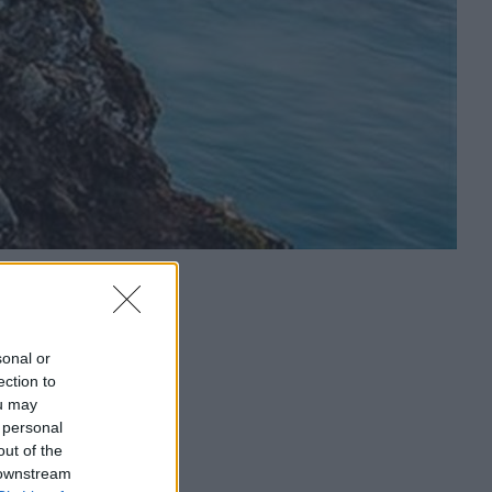
sonal or
ection to
ou may
 personal
out of the
 downstream