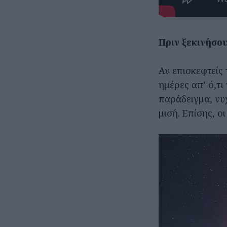
Πριν ξεκινήσο
Αν επισκεφτείς 
ημέρες απ’ ό,τι
παράδειγμα, νυχ
μισή. Επίσης, ο