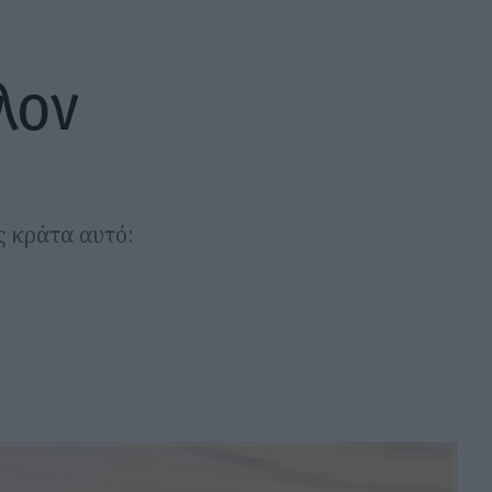
λλον
ς κράτα αυτό: