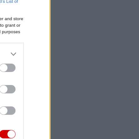
B’s List of
er and store
to grant or
ed purposes