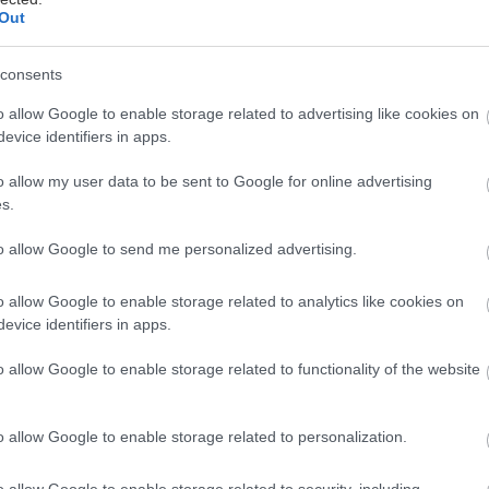
Out
consents
εωργιακώδη
o allow Google to enable storage related to advertising like cookies on
evice identifiers in apps.
o allow my user data to be sent to Google for online advertising
s.
ς και ένα wallpaper για την οθόνη του υπολογιστή σ
to allow Google to send me personalized advertising.
 ανεξίτηλο σημάδι στη μνήμη.
o allow Google to enable storage related to analytics like cookies on
ου αέρα, κάθε είσοδος στο πίσω μέρος καταρράκτη 
evice identifiers in apps.
κάθε βήμα σε μονοπάτια παρθένα, κάθε ακρωτήρι που
o allow Google to enable storage related to functionality of the website
λα συνάδουν στο να πεις με σιγουριά πως αυτό εδώ τ
όκοσμος πλανήτης · να συνειδητοποιήσεις πως η πτή
o allow Google to enable storage related to personalization.
από κάποια πύλη και σε έφερε σε εξωγήινους τόπου
o allow Google to enable storage related to security, including