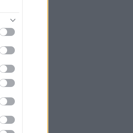
ου και
με φόντο διπλά
 μοιάζει με την
ο μέρος είναι
ση για Ισλανδία
ς.