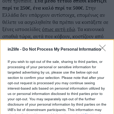
ούτε τρυπάνε.
Ένα μέσο τέτοιο σπαθί κοστίζει
περί τα 250€, ένα καλό περί τα 500€.
Στην
Ελλάδα δεν υπάρχουν αντίστοιχα, επομένως αν
θέλετε να ασχοληθείτε θα πρέπει να κοιτάξετε σε
ξένες ιστοσελίδες
όπως αυτή εδώ
. Τα κανονικά
σπαθιά τώρα, αυτά που κόβουν, κοστίζουν από
800€ μέχρι… άπειρο. Με 1000€ πάντως, μπορείτε
in2life -
Do Not Process My Personal Information
να πάρετε ένα πολύ καλό και πιστό αντίγραφο
σπαθιού για να δοκιμάσετε τα κοψίματά του σε
If you wish to opt-out of the sale, sharing to third parties, or
ειδικούς στόχους (ψάθες, κομμάτι κρέας
processing of your personal or sensitive information for
ενδεδυμένο με δέρμα, χαρτόνια κτλ.).
targeted advertising by us, please use the below opt-out
section to confirm your selection. Please note that after your
opt-out request is processed you may continue seeing
interest-based ads based on personal information utilized by
us or personal information disclosed to third parties prior to
your opt-out. You may separately opt-out of the further
disclosure of your personal information by third parties on the
IAB’s list of downstream participants. This information may