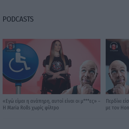
PODCASTS
«Εγώ είμαι η ανάπηρη, αυτοί είναι οι μ***ες» –
Περδίκι εί
Η Maria Rolls χωρίς φίλτρο
με τον Ho