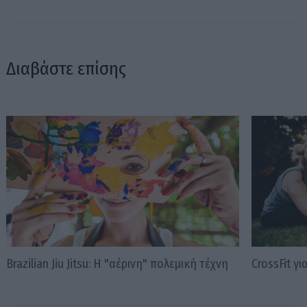
Διαβάστε επίσης
Brazilian Jiu Jitsu: Η "αέρινη" πολεμική τέχνη
CrossFit γ