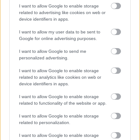
I want to allow Google to enable storage
του ιπποτισμού και το ιστορικό background του
related to advertising like cookies on web or
σπαθιού με λαστιχένια φυσικά όπλα. «Το τμήμα
device identifiers in apps.
θα είναι διαμορφωμένο με βάση την παιδική
I want to allow my user data to be sent to
ηλικία, δεν θα τους δείχνουμε πώς να σκοτώνουν
Google for online advertising purposes.
ή πώς να πνίγουν και να ακρωτηριάζουν.
Εξυπακούεται αυτό», λέει ο ίδιος.
I want to allow Google to send me
personalized advertising.
Αυτήν την περίοδο,
I want to allow Google to enable storage
μαζί με τον κ.
related to analytics like cookies on web or
device identifiers in apps.
Χρυσοβαλάντη
Ταμπακάκη, επίσης
I want to allow Google to enable storage
εκπαιδευτή της Arma
related to functionality of the website or app.
Hellas,
έχουν αναλάβει
I want to allow Google to enable storage
τις χορογραφίες
related to personalization.
μάχης για την πρώτη
I want to allow Google to enable storage
ελληνική ταινία ηρωικής φαντασίας