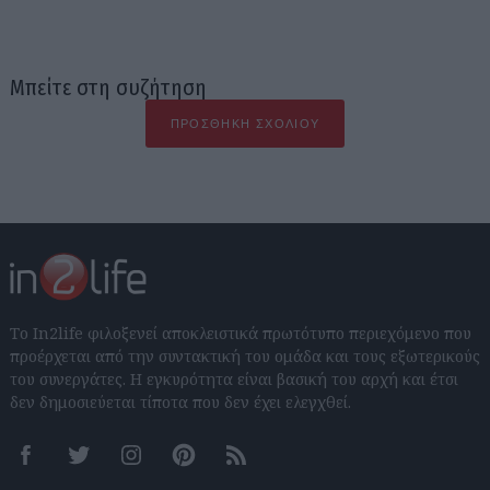
Μπείτε στη συζήτηση
ΠΡΟΣΘΉΚΗ ΣΧΟΛΊΟΥ
Το In2life φιλοξενεί αποκλειστικά πρωτότυπο περιεχόμενο που
προέρχεται από την συντακτική του ομάδα και τους εξωτερικούς
του συνεργάτες. Η εγκυρότητα είναι βασική του αρχή και έτσι
δεν δημοσιεύεται τίποτα που δεν έχει ελεγχθεί.
Facebook
Twitter
Instagram
Pinterest
RSS feeds