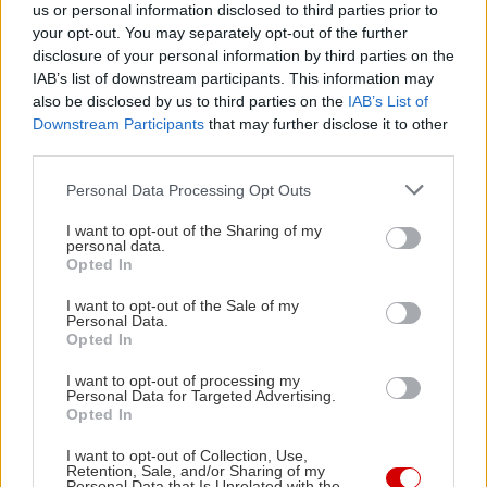
πλημμυρίσει χρώμα και ζωγραφιές εμπνευσμένες
us or personal information disclosed to third parties prior to
από τις ιστορίες των κουτσαβάκηδων του Ψυρρή.
your opt-out. You may separately opt-out of the further
disclosure of your personal information by third parties on the
Περισσότερες πληροφορίες για αυτό το street art
IAB’s list of downstream participants. This information may
party θα βρείτε στην
επίσημη σελίδα του
also be disclosed by us to third parties on the
IAB’s List of
Alternative Tours of Athens
.
Downstream Participants
that may further disclose it to other
third parties.
Τσεκάρετε τακτικά και την
σελίδα της ομάδας στο
Please note that this website/app uses one or more Google
Personal Data Processing Opt Outs
services and may gather and store information including but
Facebook
, για να ενημερώνεστε για τις
not limited to your visit or usage behaviour. You may click to
I want to opt-out of the Sharing of my
ενδιαφέρουσες δράσεις και βόλτες που
personal data.
grant or deny consent to Google and its third-party tags to
Opted In
ετοιμάζουν.
use your data for below specified purposes in below Google
consent section.
I want to opt-out of the Sale of my
Personal Data.
Opted In
I want to opt-out of processing my
Personal Data for Targeted Advertising.
Opted In
I want to opt-out of Collection, Use,
Retention, Sale, and/or Sharing of my
Personal Data that Is Unrelated with the