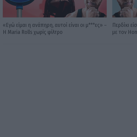
«Εγώ είμαι η ανάπηρη, αυτοί είναι οι μ***ες» –
Περδίκι εί
Η Maria Rolls χωρίς φίλτρο
με τον Ho