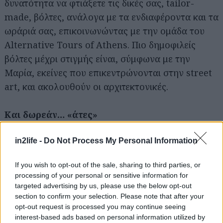
δυνατότητα να φτιάξετε τις δικές σας, tailor-
made, βόλτες, ανάλογα με τα ενδιαφέροντα και τα
ωράριά σας, επικοινωνώντας με την ομάδα του
Alternative Tours of Athens. Πιο δημοφιλείς
βόλτες μέχρι στιγμής είναι, σύμφωνα με την
Μαρία, εκείνες που επικεντρώνονται στην street
Αναζήτηση
art, και ακολουθούν οι αρχιτεκτονικές.
για...
Και δωρεάν… «άτες»
Παράλληλα με το εβδομαδιαίο πρόγραμμα των
in2life -
Do Not Process My Personal Information
(επί πληρωμή) ξεναγήσεων, τακτικά
If you wish to opt-out of the sale, sharing to third parties, or
πραγματοποιούνται και δωρεάν ξεναγήσεις και
processing of your personal or sensitive information for
βόλτες στην πόλη, αλλά και ενδιαφέρουσες
targeted advertising by us, please use the below opt-out
δράσεις όπως αυτή που έχει προγραμματιστεί για
section to confirm your selection. Please note that after your
opt-out request is processed you may continue seeing
τις 28 Απριλίου στην οδό Αισχύλου, η οποία θα
interest-based ads based on personal information utilized by