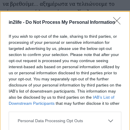
να βρεθούμε… αξημέρωτα να τελειώνουμε το
πέμπτο κοκτέιλ με ρούμι και τζίντζερ, και να
αναρωτιόμαστε πώς πέρασαν οι ώρες. Οι τιμές
in2life -
Do Not Process My Personal Information
των κοκτέιλ κυμαίνονται στα 8-10€.
If you wish to opt-out of the sale, sharing to third parties, or
processing of your personal or sensitive information for
PennyLane
targeted advertising by us, please use the below opt-out
Θουκυδίδου 10, τηλ: 2106800217
section to confirm your selection. Please note that after your
opt-out request is processed you may continue seeing
interest-based ads based on personal information utilized by
us or personal information disclosed to third parties prior to
your opt-out. You may separately opt-out of the further
disclosure of your personal information by third parties on the
IAB’s list of downstream participants. This information may
also be disclosed by us to third parties on the
IAB’s List of
Downstream Participants
that may further disclose it to other
third parties.
Please note that this website/app uses one or more Google
Personal Data Processing Opt Outs
services and may gather and store information including but