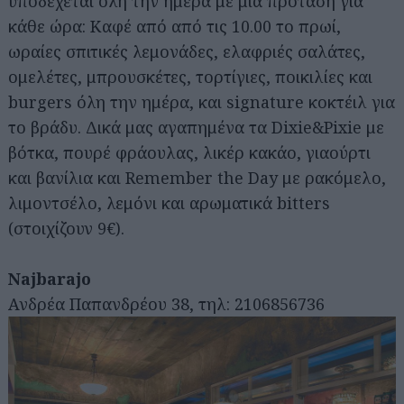
υποδέχεται όλη την ημέρα με μία πρόταση για
κάθε ώρα: Καφέ από από τις 10.00 το πρωί,
ωραίες σπιτικές λεμονάδες, ελαφριές σαλάτες,
ομελέτες, μπρουσκέτες, τορτίγιες, ποικιλίες και
burgers όλη την ημέρα, και signature κοκτέιλ για
το βράδυ. Δικά μας αγαπημένα τα Dixie&Pixie με
βότκα, πουρέ φράουλας, λικέρ κακάο, γιαούρτι
και βανίλια και Remember the Day με ρακόμελο,
λιμοντσέλο, λεμόνι και αρωματικά bitters
(στοιχίζουν 9€).
Najbarajo
Ανδρέα Παπανδρέου 38, τηλ: 2106856736