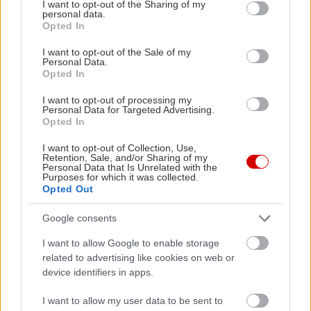
not limited to your visit or usage behaviour. You may click to
I want to opt-out of the Sharing of my
personal data.
grant or deny consent to Google and its third-party tags to
Opted In
use your data for below specified purposes in below Google
Από τις πιο… comfort αφίξεις της περιοχής, το
consent section.
I want to opt-out of the Sale of my
Penny Lane σερβίρει από νωρίς καφεδάκι, μας
Personal Data.
Opted In
κακομαθαίνει με λαχταριστά brunch κάθε με΄ρα
(τα αυγά Benedict είναι εξαιρετικά, όπως και τα
I want to opt-out of processing my
Personal Data for Targeted Advertising.
Croque Monsieur και Madame) και το βράδυ
Opted In
φτιάχνει και ωραία κοκτέιλ. Αυτό για το οποίο θα
I want to opt-out of Collection, Use,
σας μιλήσουν όλοι, όμως, είναι το φαγητό του: Τα
Retention, Sale, and/or Sharing of my
Personal Data that Is Unrelated with the
πολύ δυνατά burger, τις πίτσες που ψήνονται
Purposes for which it was collected.
Opted Out
στον ξυλόφουρνο, το μυρωδάτο ριζότο Μοχίτο
και –κυρίως– το pullet brisket, ένα πιάτο με
Google consents
μοσχαράκι τόσο τρυφερό που δεν χρειάζεται καν
I want to allow Google to enable storage
μαχαίρι, και το οποίο συνοδεύεται από σπιτική
related to advertising like cookies on web or
σαλάτα coleslaw και φρεσκοφουρνιστά ψωμάκια.
device identifiers in apps.
Τα κοκτέιλ ξεκινούν από 7€, ενώ για ένα πλήρες
I want to allow my user data to be sent to
γεύμα υπολογίστε περί τα 25€/ άτομο, με ποτό.