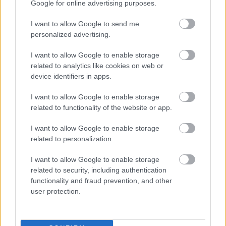
Google for online advertising purposes.
I want to allow Google to send me
Chapeau
personalized advertising.
Σωκράτους 4Α, τηλ.: 210 6845300
I want to allow Google to enable storage
related to analytics like cookies on web or
device identifiers in apps.
I want to allow Google to enable storage
related to functionality of the website or app.
I want to allow Google to enable storage
related to personalization.
I want to allow Google to enable storage
related to security, including authentication
functionality and fraud prevention, and other
user protection.
Σε ύφος γαλλικού bistrot, το all day «Καπέλο»
μας σερβίρει δημιουργικές νοστιμιές όπως το