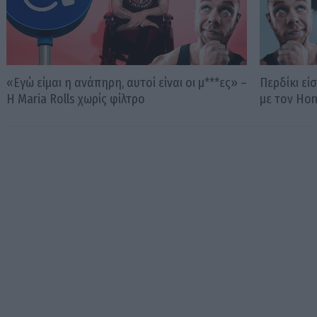
«Εγώ είμαι η ανάπηρη, αυτοί είναι οι μ***ες» –
Περδίκι εί
Η Maria Rolls χωρίς φίλτρο
με τον Ho