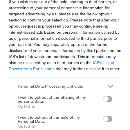
ξεκινήσετε με σούπα ψητής κολοκύθας,
If you wish to opt-out of the sale, sharing to third parties, or
processing of your personal or sensitive information for
καρπάτσιο αστακού με κολίανδρο και κριτσίνι
targeted advertising by us, please use the below opt-out
μελιού, σαλάτα με καραβίδες και αρωματικά, θα
section to confirm your selection. Please note that after your
συνεχίσετε με καλκάνι με ψητό σέλινο, πράσο και
opt-out request is processed you may continue seeing
interest-based ads based on personal information utilized by
αυγολέμονο με χειμωνιάτικη τρούφα και φιλέτο
us or personal information disclosed to third parties prior to
από μοσχαράκι γάλακτος, πατάτες με κυδώνι,
your opt-out. You may separately opt-out of the further
σπαράγγια και σάλτσα από μαυροδάφνη (τιμή:
disclosure of your personal information by third parties on the
IAB’s list of downstream participants. This information may
210€).
also be disclosed by us to third parties on the
IAB’s List of
Downstream Participants
that may further disclose it to other
Τα... Low Cost
third parties.
Please note that this website/app uses one or more Google
Personal Data Processing Opt Outs
services and may gather and store information including but
* Στο
Kitchen Bar στην Μαρίνα Ζέας
(210
not limited to your visit or usage behaviour. You may click to
I want to opt-out of the Sharing of my
4522338), το πρωτοχρονιάτικο μενού θα
personal data.
grant or deny consent to Google and its third-party tags to
Opted In
περιλαμβάνει βελουτέ αστακού με ξύσμα
use your data for below specified purposes in below Google
consent section.
I want to opt-out of the Sale of my
αυγοτάραχου, ραβιόλια γεμιστά με φουά γκρα,
Personal Data.
μενταγιόν μοσχαρίσιου φιλέτου με πουρέ,
Opted In