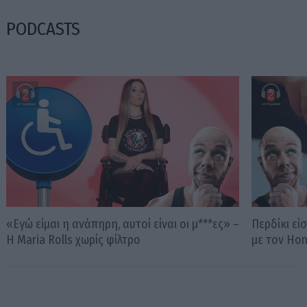
PODCASTS
«Εγώ είμαι η ανάπηρη, αυτοί είναι οι μ***ες» –
Περδίκι εί
Η Maria Rolls χωρίς φίλτρο
με τον Ho