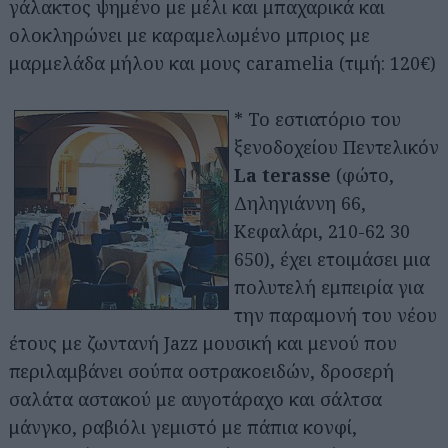
γάλακτος ψημένο με μέλι και μπαχαρικά και
ολοκληρώνει με καραμελωμένο μπριος με
μαρμελάδα μήλου και μους caramelia (τιμή: 120€)
* Το εστιατόριο του
ξενοδοχείου Πεντελικόν
La terasse
(φώτο,
Δηληγιάννη 66,
Κεφαλάρι, 210-62 30
650), έχει ετοιμάσει μια
πολυτελή εμπειρία για
την παραμονή του νέου
έτους με ζωντανή Jazz μουσική και μενού που
περιλαμβάνει σούπα οστρακοειδών, δροσερή
σαλάτα αστακού με αυγοτάραχο και σάλτσα
μάνγκο, ραβιόλι γεμιστό με πάπια κονφί,