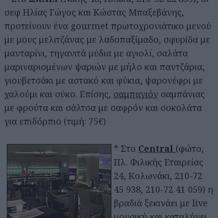
σεφ Ηλίας Γώγος και Κώστας Μπαξεβάνης,
προτείνουν ένα gourmet πρωτοχρονιάτικο μενού
με μους μελιτζάνας με λαδοπαξίμαδο, σφυρίδα με
μανταρίνι, τηγανιτά μύδια με αγιολί, σαλάτα
μαριναρισμένων ψαριών με μήλο και παντζάρια,
γιουβετσάκι με αστακό και φύκια, ψαρονέφρι με
χαλούμι και σύκο. Επίσης,
σαμπαγιόν
σαμπάνιας
με φρούτα και σάλτσα με σαφρόν και σοκολάτα
για επιδόρπιο (τιμή: 75€)
* Στο
Central
(φώτο,
Πλ. Φιλικής Εταιρείας
24, Κολωνάκι, 210-72
45 938, 210-72 41 059) η
βραδιά ξεκινάει με live
μουσική και καταλήγει