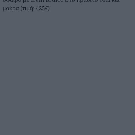
μούρα (τιμή: 425€).