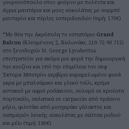
γουρουνόπουλο στον φούρνο με πολέντα και
άγρια μανιτάρια και μους σοκολάτας με σορμπέ
μανταρίνι και πέρλες εσπεριδοειδών (τιμή: 170€)
*Με θέα την Ακρόπολη το εστιατόριο
Grand
Balcon
(Κλεομένους 2, Κολωνάκι, 210-72 90 712)
στο ξενοδοχείο St. George Lycabettus
επιστρατεύει για ακόμα μια φορά την δημιουργική
του κουζίνα και υπό την επιμέλεια του σεφ
Έκτορα Μποτρίνι σερβίρει καραμελωμένο φουά
γκρα με μπαλσάμικο και γλυκό τσίλι, κρέμα
αστακού με αφρό ροδάκινου, σολομό σε κρούστα
πορτοκάλι, σαλατικά σε carpaccio από πράσινο
μήλο, φιλετάκι από μοσχαράκι γάλακτος και
σαπμαγιόν λευκής σοκολάτας με σάλτσα ροδιού
και μέλι (τιμή: 180€)