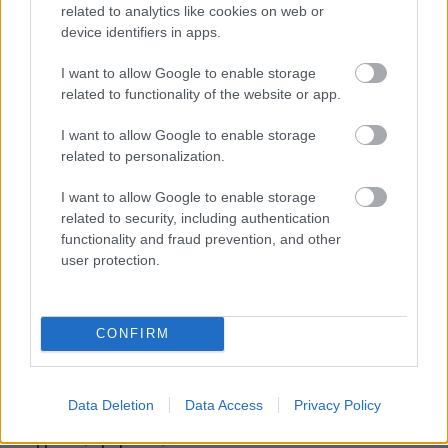
related to analytics like cookies on web or
αρωματισμένη με τρούφα, καπνιστό σολομό
device identifiers in apps.
γεμιστό με βινεγκρέτ μάνγκο, τορτελίνι αστακού
και καβουρόψιχα, κορυφή πάπιας με σάλτσα
I want to allow Google to enable storage
related to functionality of the website or app.
αγριοκέρασου, χοιρινό γάλακτος γεμιστό με
βερίκοκα και σάλτσα τεριγιάκι, ενώ για επιδόρπιο
I want to allow Google to enable storage
σερβίρουν μπαλοτίνα σοκολάτας γάλακτος με
related to personalization.
παγωτό βανίλια (τιμή: 45€).
I want to allow Google to enable storage
related to security, including authentication
* H γευστική πρόταση του εστιατορίου
Στάχυ
στο
functionality and fraud prevention, and other
user protection.
Ελευσίνα Hotel
περιλαμβάνει βελουτέ γλυκιάς
κολοκύθας με τζίντζερ και κουκουνάρι, πανδαισία
σαλατικών με προσούτο, μύρτιλλο και βινεγκρέτ,
CONFIRM
για κυρίως φιλέτο μόσχου angus σοτέ με άγρια
μανιτάρια και για επιδόρπιο καραμελωμένο
κυδώνι με σαμιώτικο κρασί αρωματισμένο με
Data Deletion
Data Access
Privacy Policy
σαφράν (τιμή: 55€).