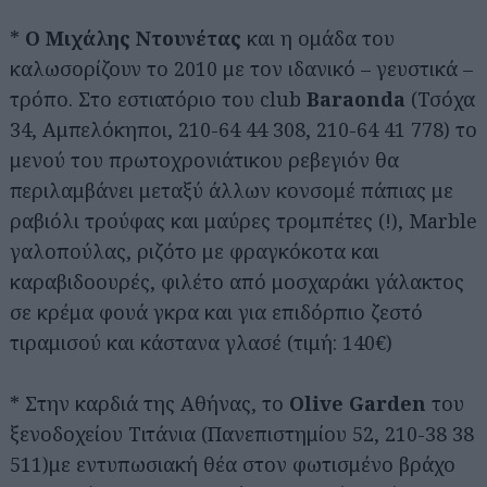
*
Ο Μιχάλης Ντουνέτας
και η ομάδα του
καλωσορίζουν το 2010 με τον ιδανικό – γευστικά –
τρόπο. Στο εστιατόριο του club
Baraonda
(Τσόχα
34, Αμπελόκηποι, 210-64 44 308, 210-64 41 778) το
μενού του πρωτοχρονιάτικου ρεβεγιόν θα
περιλαμβάνει μεταξύ άλλων κονσομέ πάπιας με
ραβιόλι τρούφας και μαύρες τρομπέτες (!), Marble
γαλοπούλας, ριζότο με φραγκόκοτα και
καραβιδοουρές, φιλέτο από μοσχαράκι γάλακτος
σε κρέμα φουά γκρα και για επιδόρπιο ζεστό
τιραμισού και κάστανα γλασέ (τιμή: 140€)
* Στην καρδιά της Αθήνας, το
Olive Garden
του
ξενοδοχείου Τιτάνια (Πανεπιστημίου 52, 210-38 38
511)με εντυπωσιακή θέα στον φωτισμένο βράχο
Αναζήτηση
για...