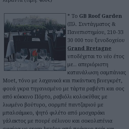
* To
GB Roof Garden
(Πλ. Συντάγματος &
Πανεπιστημίου, 210-33
30 000 του ξενοδοχείου
Grand Bretagne
υποδέχεται το νέο έτος
με... απεριόριστη
κατανάλωση σαμπάνιας
Moet, τόνο με λαχανικά και πικάντικη βινεγκρέτ,
φουά γκρα τηγανισμένο με τάρτα ραβέντι και σος
από κόκκινο Πόρτο, ραβιόλι κολοκύθας με
λιωμένο βούτυρο, σορμπέ παντζαριού με
μπαλσάμικο, ψητό φιλέτο από μοσχαράκι
γάλακτος με πουρέ σέλινου και σοκολατένια
σφαίρα με crem brulee από πράσινο τσάι και