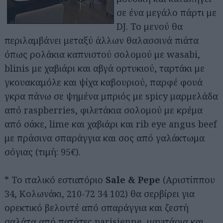
σε ένα μεγάλο πάρτι με
DJ. Το μενού θα
περιλαμβάνει μεταξύ άλλων θαλασσινά πιάτα
όπως ρολάκια καπνιστού σολομού με wasabi,
blinis με χαβιάρι και αβγά ορτυκιού, ταρτάκι με
γκουακαμόλε και ψίχα καβουριού, παρφέ φουά
γκρα πάνω σε ψημένα μπριός με spicy μαρμελάδα
από raspberries, φιλετάκια σολομού με κρέμα
από σάκε, lime και χαβιάρι και rib eye angus beef
με πράσινα σπαράγγια και σος από γαλάκτωμα
σόγιας (τιμή: 95€).
* Το ιταλικό εστιατόριο
Sale & Pepe
(Αριστίππου
34, Κολωνάκι, 210-72 34 102) θα σερβίρει για
ορεκτικό βελουτέ από σπαράγγια και ζεστή
σαλάτα από πατάτες parisienne, μανιτάρια και