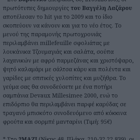
πρωτότυπες δημιουργίες
του Βαγγέλη Λαζάρου
αποτέλεσαν το hit για το 2009 και το ίδιο
σκοπεύουν να κάνουν και για το νέο έτος. Το
μενού της παραμονής πρωτοχρονιάς
περιλαμβάνει millefeuille σφολιάτας με
λουκάνικα Τζουμαγιάς και σαλάτα, σούπα
λαχανικών με αφρό παρμεζάνας και χριστόψαρο,
ψητό καλαμάρι με σάλτσα κάρυ και πολέντα και
γαρίδες με σπιτικές χυλοπίτες και μυζήθρα. Το
γεύμα σας θα συνοδεύσετε με ένα ποτήρι
σαμπάνια Devaux Millesimee 2000, ενώ το
επιδόρπιο θα περιλαμβάνει παρφέ καρύδας σε
τραγανό μπισκότο συνοδευόμενο από κόκκινα
φρούτα και σορμπέ μανταρίνι (Τιμή: 95€)
* Στο
2ΜΑΖΙ
(Νίκης 48, Πλάκα, 210-32 22 839), οι