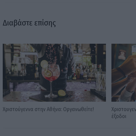
Διαβάστε επίσης
Χριστούγεννα στην Αθήνα: Οργανωθείτε!
Χριστουγεν
έξοδοι