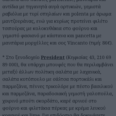
αντίδια με τηγανητά αυγά ορτυκιών, γεμιστά
ραβιόλια με τυρί σπηλαίων και polenta με άρωμα
μαντζουράνας, ενώ για κυρίως προτείνει φιλέτο
τσιπούρας με κολοκυθάκια στο φούρνο και
γεμιστό φασιανό με κάστανα και pancetta με
μανιτάρια μορχέλλες και σος Vincanto (τιμή: 86€).
* Στο ξενοδοχείο
President
(Κηφισίας 43, 210 69
89 000), θα υπάρχει μπουφές που θα περιλαμβάνει
μεταξύ άλλων πολίτικη σαλάτα με λαχανικά,
σαλάτα κοτόπουλο με σάλτσα πορτοκάλι και
παρμεζάνα, πέννες τρικολόρε με πέστο βασιλικού
και παρμεζάνα, παραδοσιακή γεμιστή γαλοπούλα,
χοιρινό μπούτι σκορδάτο, καρέ αρνιού στο
φούρνο και φιλετάκια πέρκας με κρέμα λευκού
κρασιού και lime. Για επιδόρπιο θα δοκιμάσετε