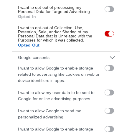
καραμελωμένα κρεμμυδάκια και σος τρούφας,
I want to opt-out of processing my
Personal Data for Targeted Advertising.
ενώ για επιδόρπιο σερβίρεται λάβα σοκολάτας με
Opted In
παγωτό βανίλια (τιμή: 50€)
I want to opt-out of Collection, Use,
Retention, Sale, and/or Sharing of my
Personal Data that Is Unrelated with the
* Το εστιατόριο
ΜάνηΜάνη
υποδέχεται το νέο
Purposes for which it was collected.
έτος με βελουτέ άγριων μανιταριών σε λάδι
Opted Out
τρούφας, παραδοσιακή σαλάτα με κατσικίσιο τυρί,
Google consents
αγριόχορτα και φραγκοστάφυλα, κυρίως πιάτο με
I want to allow Google to enable storage
ribeye και πουρέ γλυκοπατάτας σε σάλτσα μελιού
related to advertising like cookies on web or
και πιπεριών και επιδόρπιο προφιτερόλ με κρέμα
device identifiers in apps.
λουΐζας (τιμή: 45€)
I want to allow my user data to be sent to
Google for online advertising purposes.
* Με μια από τις καλύτερες θέες στην Αττική, το
I want to allow Google to send me
εστιατόριο
Μπαλκόνι
(Δημοκρατίας 100, Κόκκινο
personalized advertising.
Λιμανάκι, Ραφήνα)
και ο σεφ Χαράλαμπος
Φλεβάρης, μας υποδέχονται με μανιταρόσουπα
I want to allow Google to enable storage