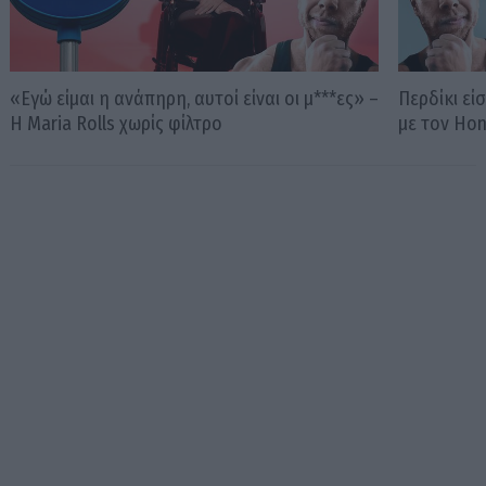
«Εγώ είμαι η ανάπηρη, αυτοί είναι οι μ***ες» –
Περδίκι εί
Η Maria Rolls χωρίς φίλτρο
με τον Ho