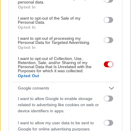
personal data.
απόδραση στο εξαιρετικό Elefsina Hotel για
grant or deny consent to Google and its third-party tags to
Opted In
use your data for below specified purposes in below Google
ρεβεγιόν με λαχταριστό χριστουγεννιάτικο μενού
consent section.
I want to opt-out of the Sale of my
σε τιμή έκπληξη; Μανιάτικες γεύσεις «ντυμένες»
Personal Data.
Opted In
χριστουγεννιάτικα στο Μάνη Μάνη ή δείπνο διά
χειρός Μιχάλη Ντουνέτα με θέα στη φωτισμένη
I want to opt-out of processing my
Personal Data for Targeted Advertising.
Ακρόπολη;
Opted In
I want to opt-out of Collection, Use,
Οι καλοφαγάδες έχουν την τιμητική τους κάθε
Retention, Sale, and/or Sharing of my
Personal Data that Is Unrelated with the
εορταστική περίοδο στην Αθήνα, και ειδικά τα
Purposes for which it was collected.
Opted Out
Χριστούγεννα επιτάσσουν μια κάποια
γαστριμαργική extravaganza. Δείτε αναλυτικά
Google consents
όλες τις
προτάσεις μας για glam
I want to allow Google to enable storage
χριστουγεννιάτικο ρεβεγιόν
και… μείνετε
related to advertising like cookies on web or
συντονισμένοι, ακολουθούν λεπτομέρειες για την
device identifiers in apps.
ακόμα πιο λαμπερή βραδιά της αλλαγής του
I want to allow my user data to be sent to
χρόνου.
Google for online advertising purposes.