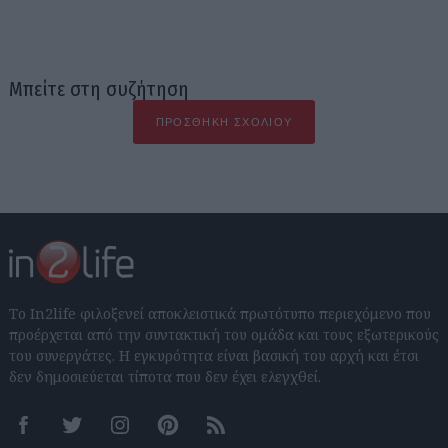
Μπείτε στη συζήτηση
ΠΡΟΣΘΉΚΗ ΣΧΟΛΊΟΥ
Το In2life φιλοξενεί αποκλειστικά πρωτότυπο περιεχόμενο που
προέρχεται από την συντακτική του ομάδα και τους εξωτερικούς
του συνεργάτες. Η εγκυρότητα είναι βασική του αρχή και έτσι
δεν δημοσιεύεται τίποτα που δεν έχει ελεγχθεί.
Facebook
Twitter
Instagram
Pinterest
RSS feeds