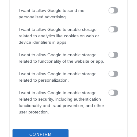
I want to allow Google to send me
Clubbing μέχρι πρωίας
personalized advertising.
Τα καλά τους φοράνε τα clubs και τα bars της
πόλης και μας περιμένουν για χορό μέχρι τελικής
I want to allow Google to enable storage
related to analytics like cookies on web or
πτώσης. Πρώτο και καλύτερο, το
Venue
, έχει
device identifiers in apps.
προγραμματίσει Christmas Ball για την ημέρα
των Χριστουγέννων και New Year’s Eve Party για
I want to allow Google to enable storage
related to functionality of the website or app.
την παραμονή της Πρωτοχρονιάς. Στο
Villa
Mercedes
ο resident DJ Gigli μας περιμένει με
I want to allow Google to enable storage
related to personalization.
upbeat μουσικές για δύο special parties την
παραμονή των Χριστουγέννων και την παραμονή
I want to allow Google to enable storage
της Πρωτοχρονιάς (το τραπέζι για 6 άτομα
related to security, including authentication
functionality and fraud prevention, and other
κοστίζει 250 ευρώ, με μία φιάλη ποτό και μία
user protection.
σαμπάνια)
Το κολωνακιώτικο
W
φιλοξενεί την Παραμονή
CONFIRM