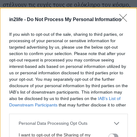
στέλνουν τις ευχές τους σε ολόκληρο τον κόσμο,
μαθαίνουν για το περιβάλλον και διασκεδάζουν με
in2life -
Do Not Process My Personal Information
παραστάσεις, παραμύθια και ιστορίες από τον
Άγιο Βασίλη.
(Από τις 18 Δεκεμβρίου 2009 ως τις 6
If you wish to opt-out of the sale, sharing to third parties, or
Ιανουαρίου 2010, καθημερινά από τις 10:00 ως τις
processing of your personal or sensitive information for
17:00).
targeted advertising by us, please use the below opt-out
section to confirm your selection. Please note that after your
opt-out request is processed you may continue seeing
Τα πιτσιρίκια σας αναμφίβολα θα ενθουσιαστούν
interest-based ads based on personal information utilized by
και από τα
παγοδρόμια
που κατακλύζουν φέτος
us or personal information disclosed to third parties prior to
your opt-out. You may separately opt-out of the further
την Αθήνα. Δείτε λεπτομέρειες, ωράρια
disclosure of your personal information by third parties on the
λειτουργίας και τιμές
εδώ
.
IAB’s list of downstream participants. This information may
also be disclosed by us to third parties on the
IAB’s List of
Downstream Participants
that may further disclose it to other
Γεύση από Χριστούγεννα
third parties.
Παραδοσιακή γαλοπούλα with a gourmet twist
Please note that this website/app uses one or more Google
και ζωντανή μουσική από εξαμελή ορχήστρα στο
Personal Data Processing Opt Outs
services and may gather and store information including but
Grand Ballroom του Μεγάλη Βρετανία ή μίνι
not limited to your visit or usage behaviour. You may click to
I want to opt-out of the Sharing of my