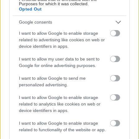
είναι ό,τι πρέπει για σινεφίλ προβολές μια ανάσα
Purposes for which it was collected.
από εκεί που σκάει το κύμα. Αυτές τις μέρες
Opted Out
προβάλλει το Ούτε Καν του Τζόρνταν Πιλ, ένα
Google consents
ιδιαίτερο θρίλερ που εγγυημένα θα… ανάψει τα
I want to allow Google to enable storage
αίματα. Μεγάλο plus οι ξαπλώστρες στην πρώτη
related to advertising like cookies on web or
σειρά.
device identifiers in apps.
I want to allow my user data to be sent to
Google for online advertising purposes.
I want to allow Google to send me
personalized advertising.
I want to allow Google to enable storage
related to analytics like cookies on web or
device identifiers in apps.
I want to allow Google to enable storage
related to functionality of the website or app.