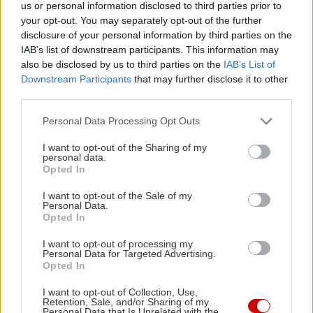
όπως γαριδοσαλάτα, λευκό ταραμά, λιγκουίνι
us or personal information disclosed to third parties prior to
θαλασσινών, τόνο με φιλέτο και λαχανικά και
your opt-out. You may separately opt-out of the further
disclosure of your personal information by third parties on the
άλλα τέτοια ωραία. Λογαριασμός στα 30€/ άτομο,
IAB’s list of downstream participants. This information may
με ποτήρι κρασί.
also be disclosed by us to third parties on the
IAB’s List of
Downstream Participants
that may further disclose it to other
third parties.
Στο Φλοίσβο και ακόμα παραπέρα
Please note that this website/app uses one or more Google
Personal Data Processing Opt Outs
services and may gather and store information including but
Ωραία μεν η Μαρίνα, αλλά πολύς κόσμος. Αν θες
not limited to your visit or usage behaviour. You may click to
I want to opt-out of the Sharing of my
να απομονωθείς και να βολτάρεις χωρίς πολλά
personal data.
grant or deny consent to Google and its third-party tags to
Opted In
μάτια τριγύρω, τότε μπορείς να πάρεις
τον
use your data for below specified purposes in below Google
consent section.
πεζόδρομο της παραλίας του Παλαιού Φαλήρου
I want to opt-out of the Sale of my
Personal Data.
στον Φλοίσβο, ο οποίος είναι υπέροχος και
Opted In
ήσυχος, κατάλληλος για ρομαντικές βόλτες και να
I want to opt-out of processing my
Personal Data for Targeted Advertising.
καταλήξεις στο πάρκο του Φλοίσβου.
Opted In
I want to opt-out of Collection, Use,
Εδώ θα βρεις και το θερινό σινεμαδάκι, το οποίο
Retention, Sale, and/or Sharing of my
Personal Data that Is Unrelated with the