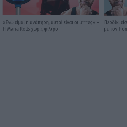
«Εγώ είμαι η ανάπηρη, αυτοί είναι οι μ***ες» –
Περδίκι εί
Η Maria Rolls χωρίς φίλτρο
με τον Ho