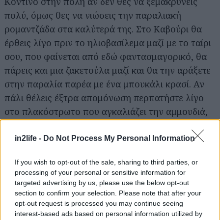
Κοντινό στην πόλη αν δεν θες να ξεμακρύνεις
πολύ, όμως θες να νιώσεις την παραλιακή
ρομαντζάδα στα καλύτερά της. Στο Καβούρι θα
έρθεις λίγο πριν το ηλιοβασίλεμα μαζί με το ταίρι
Αναζήτηση
για...
σου, που φαίνεται από εδώ φαντασμαγορικό, θα
πάρεις και μια ζακετούλα μαζί και θα την αράξετε
στην παραλία παρέα με ένα μπουκάλι κρασί. Αν
πάλι θέλεις έξτρα απομόνωση περπατήστε λίγο
στο πλακόστρωτο που αγκαλιάζει την αμμουδιά,
και θα βρείτε μετά από λίγα μέτρα μερικά
διαδοχικά κρυφά κολπάκια.
in2life -
Do Not Process My Personal Information
If you wish to opt-out of the sale, sharing to third parties, or
Αν σας ανοίξει η όρεξη, τότε τα τραπεζάκια του
processing of your personal or sensitive information for
Γιαλού, απολαμβάνουν υπέροχη θέα στη
targeted advertising by us, please use the below opt-out
θάλασσα, ενώ ο κατάλογός του περιλαμβάνει ένα
section to confirm your selection. Please note that after your
opt-out request is processed you may continue seeing
σωρό θαλασσινές νοστιμιές για να δοκιμάσετε,
interest-based ads based on personal information utilized by