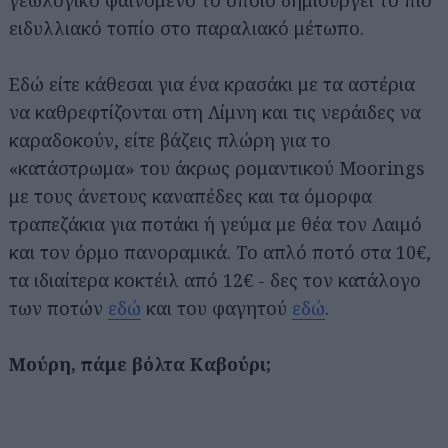
γεωλογικό φαινόμενο το οποίο δημιουργεί το πιο
ειδυλλιακό τοπίο στο παραλιακό μέτωπο.
Εδώ είτε κάθεσαι για ένα κρασάκι με τα αστέρια
να καθρεφτίζονται στη Λίμνη και τις νεράιδες να
καραδοκούν, είτε βάζεις πλώρη για το
«κατάστρωμα» του άκρως ρομαντικού Moorings
με τους άνετους καναπέδες και τα όμορφα
τραπεζάκια για ποτάκι ή γεύμα με θέα τον Λαιμό
και τον όρμο πανοραμικά. Το απλό ποτό στα 10€,
τα ιδιαίτερα κοκτέιλ από 12€ - δες τον κατάλογο
των ποτών
εδώ
και του φαγητού
εδώ
.
Μούρη, πάμε βόλτα Καβούρι;