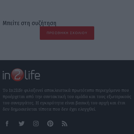
Μπείτε στη συζήτηση
ΠΡΟΣΘΉΚΗ ΣΧΟΛΊΟΥ
Το In2life φιλοξενεί αποκλειστικά πρωτότυπο περιεχόμενο που
προέρχεται από την συντακτική του ομάδα και τους εξωτερικούς
του συνεργάτες. Η εγκυρότητα είναι βασική του αρχή και έτσι
δεν δημοσιεύεται τίποτα που δεν έχει ελεγχθεί.
Facebook
Twitter
Instagram
Pinterest
RSS feeds