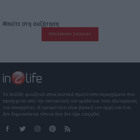
Μπείτε στη συζήτηση
ΠΡΟΣΘΉΚΗ ΣΧΟΛΊΟΥ
Το In2life φιλοξενεί αποκλειστικά πρωτότυπο περιεχόμενο που
προέρχεται από την συντακτική του ομάδα και τους εξωτερικούς
του συνεργάτες. Η εγκυρότητα είναι βασική του αρχή και έτσι
δεν δημοσιεύεται τίποτα που δεν έχει ελεγχθεί.
Facebook
Twitter
Instagram
Pinterest
RSS feeds