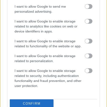
τραπεζάκι λοιπόν και παράγγειλε signature
επιλογές όπως το Liza... Banana με βότκα
I want to allow Google to send me
personalized advertising.
αρωματισμένη με κίτρο, πορτοκάλι, φράουλες,
μπανάνα και Japanese yuzu, το Geisha's Story με
I want to allow Google to enable storage
τζιν, citrus juice, γλυκιά καρύδα και Japanese
related to analytics like cookies on web or
device identifiers in apps.
lychee και το πληθωρικό Geppetto Zombie Vol. 2
με του κόσμου τα ρούμια, τροπικά φρούτα,
I want to allow Google to enable storage
related to functionality of the website or app.
εσπεριδοειδή, κανέλλα, βανίλια και μέντα. Οι τιμές
τους από 7,5€.
I want to allow Google to enable storage
related to personalization.
I want to allow Google to enable storage
related to security, including authentication
functionality and fraud prevention, and other
user protection.
CONFIRM