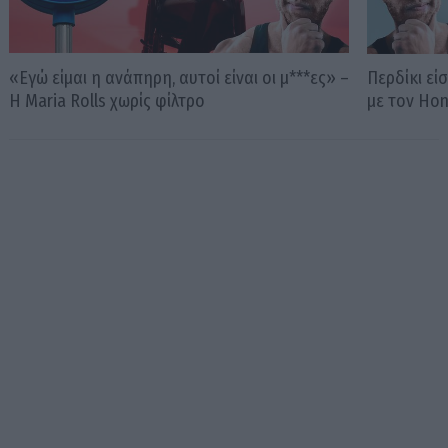
«Εγώ είμαι η ανάπηρη, αυτοί είναι οι μ***ες» –
Περδίκι εί
Η Maria Rolls χωρίς φίλτρο
με τον Ho