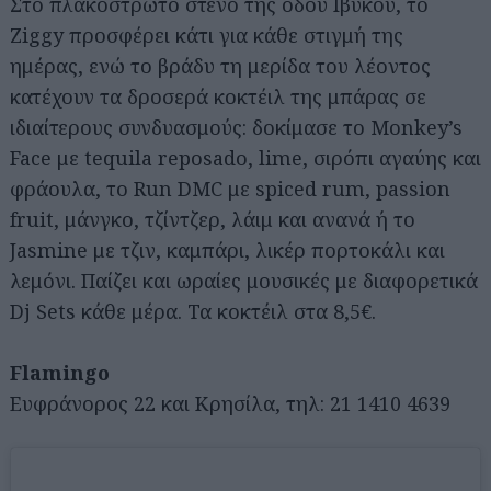
Στο πλακόστρωτο στενό της οδού Ιβύκου, το
Ziggy προσφέρει κάτι για κάθε στιγμή της
ημέρας, ενώ το βράδυ τη μερίδα του λέοντος
κατέχουν τα δροσερά κοκτέιλ της μπάρας σε
ιδιαίτερους συνδυασμούς: δοκίμασε το Monkey’s
Face με tequila reposado, lime, σιρόπι αγαύης και
φράουλα, το Run DMC με spiced rum, passion
fruit, μάνγκο, τζίντζερ, λάιμ και ανανά ή το
Jasmine με τζιν, καμπάρι, λικέρ πορτοκάλι και
λεμόνι. Παίζει και ωραίες μουσικές με διαφορετικά
Dj Sets κάθε μέρα. Τα κοκτέιλ στα 8,5€.
Flamingo
Ευφράνορος 22 και Κρησίλα, τηλ: 21 1410 4639