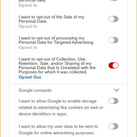
personal data.
grant or deny consent to Google and its third-party tags to
Opted In
use your data for below specified purposes in below Google
consent section.
I want to opt-out of the Sale of my
Personal Data.
Opted In
I want to opt-out of processing my
Personal Data for Targeted Advertising.
Opted In
I want to opt-out of Collection, Use,
View this post on Instagram
Retention, Sale, and/or Sharing of my
Personal Data that Is Unrelated with the
Purposes for which it was collected.
A post shared by Geppetto The Bar (@geppetto_thebar)
Opted Out
Google consents
I want to allow Google to enable storage
Βγάζει τραπεζάκια στο πεζοδρόμιο στην πλατεία
related to advertising like cookies on web or
Βαρνάβα, κάτω από την φοινικιά, και δίνει
device identifiers in apps.
καλοκαιρινό άρωμα στις εξόδους μας με εξωτικά
I want to allow my user data to be sent to
κοκτέιλ και ανάλαφρες μουσικές επιλογές. Πιάσε
Google for online advertising purposes.