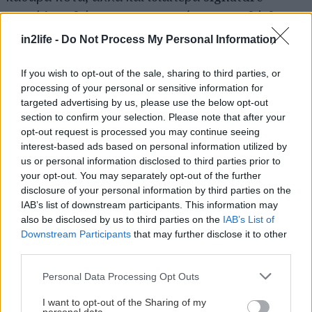
κοκτέιλ με διάσημους… συνονόματους. Εδώ θα
δοκιμάσεις δημιουργίες όπως το Rudolf Nureyev
in2life -
Do Not Process My Personal Information
με βότκα, Aperol, Cointreau, Vanilla Almond,
Mandarin Passion και λάιμ ή το Rudolf Valentino
If you wish to opt-out of the sale, sharing to third parties, or
processing of your personal or sensitive information for
με τζιν, μαστίχα, λάιμ και κανέλα, σε πολύ καλές
targeted advertising by us, please use the below opt-out
τιμές: από 7€ το κοκτέιλ, από 6€ το απλό ποτό.
section to confirm your selection. Please note that after your
Φέρε άνετα και το κατοικίδιό σου για παρέα, μιας
opt-out request is processed you may continue seeing
interest-based ads based on personal information utilized by
και το μαγαζί είναι pet friendly.
us or personal information disclosed to third parties prior to
your opt-out. You may separately opt-out of the further
Geppetto The Bar
disclosure of your personal information by third parties on the
IAB’s list of downstream participants. This information may
Στίλπωνος 2, τηλ: 21 0752 5665
also be disclosed by us to third parties on the
IAB’s List of
Downstream Participants
that may further disclose it to other
third parties.
Please note that this website/app uses one or more Google
Personal Data Processing Opt Outs
services and may gather and store information including but
not limited to your visit or usage behaviour. You may click to
I want to opt-out of the Sharing of my