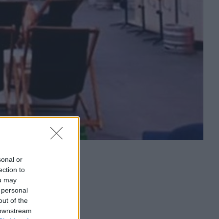
sonal or
ection to
ou may
 personal
out of the
 downstream