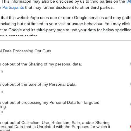
. This information may also be disclosed by us to third parties on the
IA
Participants
that may further disclose it to other third parties.
 that this website/app uses one or more Google services and may gath
including but not limited to your visit or usage behaviour. You may click 
 to Google and its third-party tags to use your data for below specifi
ogle consent section.
l Data Processing Opt Outs
o opt-out of the Sharing of my personal data.
In
o opt-out of the Sale of my Personal Data.
In
to opt-out of processing my Personal Data for Targeted
ing.
In
o opt-out of Collection, Use, Retention, Sale, and/or Sharing
ersonal Data that Is Unrelated with the Purposes for which it
lected.