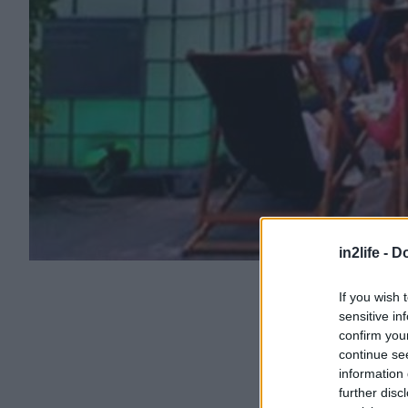
in2life -
Do
If you wish 
sensitive in
confirm you
continue se
information 
further disc