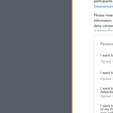
participants
Downstream 
Please note
information 
Αναζήτηση
deny consent
για...
in below Go
Persona
I want t
Opted 
I want t
Opted 
I want 
Advertis
Opted 
I want t
of my P
was col