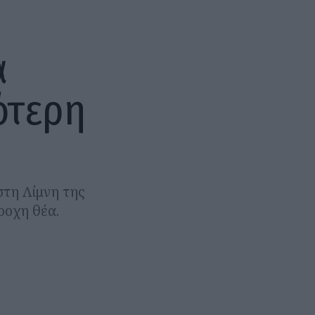
α
ότερη
στη Λίμνη της
ροχη θέα.