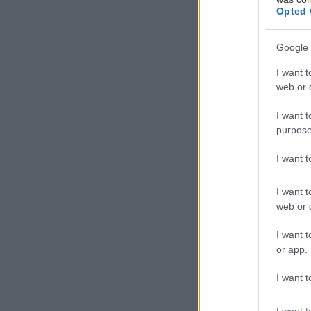
Opted 
Google 
Π
ρ
I want t
web or d
α
π
I want t
τ
purpose
ολόκληρου του 
I want 
Ακολουθήστε μα
I want t
web or d
χαρίζουν απλόχ
I want t
MS Roof Gard
or app.
Αθηνάς 1 και Ερ
I want t
I want t