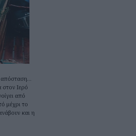
σε απόσταση…
 στον Ιερό
οίγει από
τό μέχρι το
ανάβουν και η