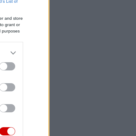
B’s List of
er and store
to grant or
ed purposes