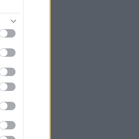
ντο το
σε λόφους της
τας για παρέα
 θέα
λης, που