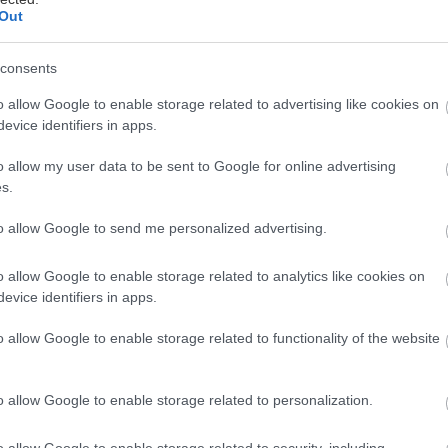
Out
consents
ο μερικών ημερών απολαύσαμε τον καφέ μας με φό
o allow Google to enable storage related to advertising like cookies on
evice identifiers in apps.
πέραντο γαλάζιο. Τώρα ήρθε η στιγμή να ανεβούμε 
όλης αλλά και σε ταράτσες και να δροσιστούμε έχον
o allow my user data to be sent to Google for online advertising
ην Ακρόπολη, τον Λυκαβηττό αλλά και τη μαγευτική
s.
λεκανοπεδίου της Αττικής.
to allow Google to send me personalized advertising.
ς σε μια υπέροχη βόλτα στα πιο ωραία καφέ της πό
o allow Google to enable storage related to analytics like cookies on
evice identifiers in apps.
ερα θέα και δροσιστικά ροφήματα.
o allow Google to enable storage related to functionality of the website
en
μού, Αθήνα, τηλ: 21 0331 5190
o allow Google to enable storage related to personalization.
o allow Google to enable storage related to security, including