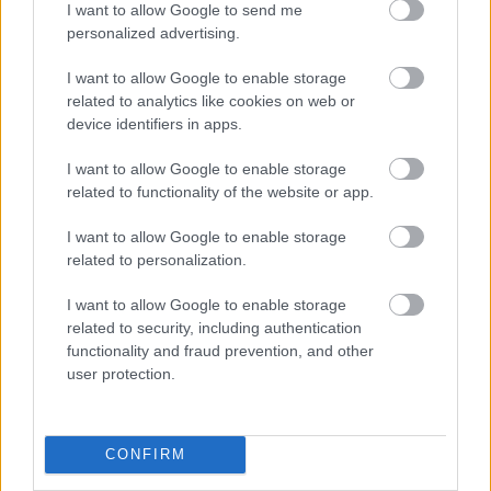
I want to allow Google to send me
όπως και τα Σαββατοκύριακα, το πρόγραμμα έχει
personalized advertising.
ζωντανή μουσική, και ειδικά για την ημέρα οι
I want to allow Google to enable storage
κρατήσεις είναι απαραίτητες. Οι τιμές κυμαίνονται
related to analytics like cookies on web or
στα λογικότατα επίπεδα των 15€ το άτομο, μαζί
device identifiers in apps.
με ωραίο χύμα κρασί.
I want to allow Google to enable storage
related to functionality of the website or app.
Argentina
(Μπιττάκου 3, Καλέντζι Μαραθώνος,
τηλ.: 22940 66476)
: Οι κρεατοφάγοι της παρέας
I want to allow Google to enable storage
related to personalization.
ορκίζονται ότι καλύτερες μπριζόλες δεν θα βρείτε
που-θε-νά. Τα κλασικά ορεκτικά –πατάτες,
I want to allow Google to enable storage
κολοκυθάκια, τζατζίκι κλπ– είναι επίσης
related to security, including authentication
functionality and fraud prevention, and other
ωραιότατα, αλλά μην παρασυρθείτε, διότι θα είναι
user protection.
μέγιστο κρίμα να χορτάσετε με αυτά και να μην
τιμήσετε δεόντως το κρέας σας, που μπορεί να
αργήσει να έρθει στο τραπέζι, αλλά θα αξίζει κάθε
CONFIRM
δευτερόλεπτο αναμονής. Κρατήσεις δεν γίνονται,