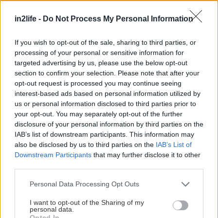
λουκάνικο Τοσκάνης και τραγανές πατάτες,
in2life -
Do Not Process My Personal Information
αρωματισμένες με δενδρολίβανο. Φυσικά ένα
τέτοιο γεύμα δεν μπορεί παρά να ολοκληρώνεται
If you wish to opt-out of the sale, sharing to third parties, or
με ένα λαχταριστό επιδόρπιο! Επιλέγουμε
processing of your personal or sensitive information for
targeted advertising by us, please use the below opt-out
ανάμεσα σε Semifreddo λεμονιού με σάλτσα
section to confirm your selection. Please note that after your
εσπεριδοειδών ή Σορμπέ φράουλας με σαλάτα
opt-out request is processed you may continue seeing
από φράουλες. Το δείπνο συνοδεύεται από ένα
interest-based ads based on personal information utilized by
us or personal information disclosed to third parties prior to
μπουκάλι κρασί ανά δύο άτομα, με επιλογή
your opt-out. You may separately opt-out of the further
μεταξύ Cabernet Αγιωργίτικου Σκούρας ή Chianti
disclosure of your personal information by third parties on the
Classico Castello di Quercetο. Η τιμή του μενού
IAB’s list of downstream participants. This information may
also be disclosed by us to third parties on the
IAB’s List of
είναι 35€ κατ’ άτομο.
Downstream Participants
that may further disclose it to other
third parties.
Please note that this website/app uses one or more Google
Personal Data Processing Opt Outs
services and may gather and store information including but
not limited to your visit or usage behaviour. You may click to
I want to opt-out of the Sharing of my
personal data.
grant or deny consent to Google and its third-party tags to
Opted In