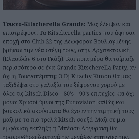
Τσικνο-Kitscherella Grande:
Μας έλειψαν και
επιστρέφουν. Τα Kitscherella parties που άφησαν
εποχή στο Club 22 της Λεωφόρου Βουλιαγμένης
βρήκαν την νέα στέγη τους, στην Αρχιτεκτονική
(Ελασιδών 6 στο Γκάζι). Και ποια μέρα θα ταίριαζε
περισσότερο σε ένα Grande Kitscherella Party, αν
όχι η Τσικνοπέμπτη; Ο Dj Kitschy Kimon θα μας
ταξιδέψει στο γαλαξία του ξέφρενου χορού με
όλες τις kitsch Disco - 80’s - 90’s επιτυχίες και όχι
μόνο: Χρυσοί ύμνοι της Eurovision καθώς και
βουκολικά ακούσματα θα έχουν την τιμητική τους
μαζί με τα πιο τρελά kitsch σουξέ. Μαζί σε μια
εμφάνιση έκπληξη η Μπέσσυ Αργυράκη θα
τραγουδήσει ζωντανά τις μεγάλες επιτυχίες της.