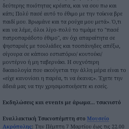
δεύτερης ποιότητας κρέατα, και να σου πω και
κάτι; Πολύ πασέ αυτό το έθιμο με την τσίκνα βρε
παιδί μου. Βρωμάνε και τα ρούχα μου μετά». Ό,τι
και να λέμε, όλοι λίγο-πολύ το τιμάμε το "πασέ
πατροπαράδοτο έθιμο", αν όχι απαραίτητα σε
ψησταριές με τσολιάδες και τσοπάνηδες απέξω,
σίγουρα σε κάποιο εστιατόριο/ κουτούκι/
μοντέρνο ή μη ταβερνάκι. Η συχνότερη
δικαιολογία που ακούγεται την άλλη μέρα είναι το
«είχε κανονίσει η παρέα, τι να έκανα;». Έχετε την
άδειά μας να την χρησιμοποιήσετε κι εσείς.
Εκδηλώσεις και events με άρωμα… τσικνιστό
Εναλλακτική Τσικνοπέμπτη στο
Μουσείο
Ακρόπολης
:
Την Πέμπτη 7 Μαρτίου έως τις 22.00