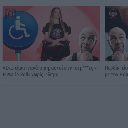
«Εγώ είμαι η ανάπηρη, αυτοί είναι οι μ***ες» –
Περδίκι εί
Η Maria Rolls χωρίς φίλτρο
με τον Ho