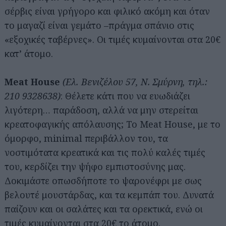
σέρβις είναι γρήγορο και φιλικό ακόμη και όταν
το μαγαζί είναι γεμάτο –πράγμα σπάνιο στις
«εξοχικές ταβέρνες». Οι τιμές κυμαίνονται στα 20€
κατ’ άτομο.
Meat House
(Ελ. Βενιζέλου 57, Ν. Σμύρνη, τηλ.:
210 9328638)
: Θέλετε κάτι που να ευωδιάζει
λιγότερη… παράδοση, αλλά να μην στερείται
κρεατοφαγικής απόλαυσης; Το Meat House, με το
όμορφο, minimal περιβάλλον του, τα
νοστιμότατα κρεατικά και τις πολύ καλές τιμές
του, κερδίζει την ψήφο εμπιστοσύνης μας.
Δοκιμάστε οπωσδήποτε το ψαρονέφρι με σως
βελουτέ μουστάρδας, και τα κεμπάπ του. Δυνατά
παίζουν και οι σαλάτες και τα ορεκτικά, ενώ οι
τιμές κυμαίνονται στα 20€ το άτομο.