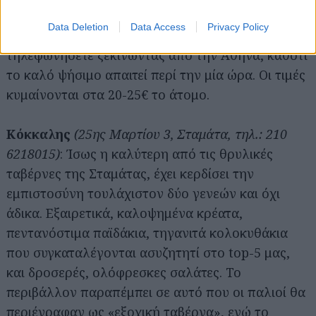
υπό την αυστηρή έννοια του «κλείνω τραπέζι για
Data Deletion
Data Access
Privacy Policy
μια συγκεκριμένη ώρα», καλό θα είναι όμως να
τηλεφωνήσετε ξεκινώντας από την Αθήνα, καθότι
το καλό ψήσιμο απαιτεί περί την μία ώρα. Οι τιμές
κυμαίνονται στα 20-25€ το άτομο.
Κόκκαλης
(25ης Μαρτίου 3, Σταμάτα, τηλ.: 210
6218015)
: Ίσως η καλύτερη από τις θρυλικές
ταβέρνες της Σταμάτας, έχει κερδίσει την
εμπιστοσύνη τουλάχιστον δύο γενεών και όχι
άδικα. Εξαιρετικά, καλοψημένα κρέατα,
πεντανόστιμα παϊδάκια, τηγανιτά κολοκυθάκια
που συγκαταλέγονται ασυζητητί στο top-5 μας,
και δροσερές, ολόφρεσκες σαλάτες. Το
περιβάλλον παραπέμπει σε αυτό που οι παλιοί θα
περιέγραφαν ως «εξοχική ταβέρνα», ενώ το