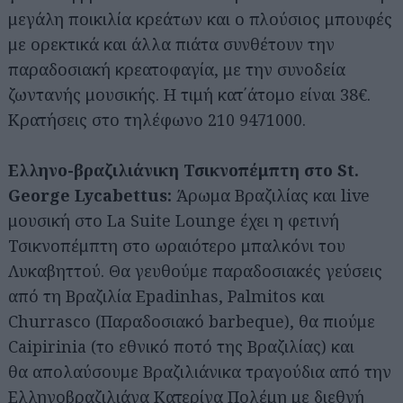
μεγάλη ποικιλία κρεάτων και ο πλούσιος μπουφές
με ορεκτικά και άλλα πιάτα συνθέτουν την
παραδοσιακή κρεατοφαγία, με την συνοδεία
ζωντανής μουσικής. Η τιμή κατ΄άτομο είναι 38€.
Κρατήσεις στο τηλέφωνο 210 9471000.
Ελληνο-βραζιλιάνικη Τσικνοπέμπτη στο St.
George Lycabettus:
Άρωμα Βραζιλίας και live
μουσική στο La Suite Lounge έχει η φετινή
Τσικνοπέμπτη στο ωραιότερο μπαλκόνι του
Λυκαβηττού. Θα γευθούμε παραδοσιακές γεύσεις
από τη Βραζιλία Epadinhas, Palmitos και
Churrasco (Παραδοσιακό barbeque), θα πιούμε
Caipirinia (το εθνικό ποτό της Βραζιλίας) και
θα απολαύσουμε Βραζιλιάνικα τραγούδια από την
Ελληνοβραζιλιάνα Κατερίνα Πολέμη με διεθνή