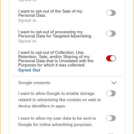
use your data for below specified purposes in below Google
consent section.
I want to opt-out of the Sale of my
Personal Data.
Opted In
I want to opt-out of processing my
Personal Data for Targeted Advertising.
Opted In
Πέντε αγαπημένες διευθύνσεις για τσίκνισμα…
I want to opt-out of Collection, Use,
όπως κάθε μέρα
Retention, Sale, and/or Sharing of my
Personal Data that Is Unrelated with the
Purposes for which it was collected.
Opted Out
Μυκηνών Γωνία
(Μ. Αλεξάνδρου 97 και
Μυκηνών, Μεταξουργείο, τηλ: 210 3422377)
: Ένα
Google consents
από τα πρώτα στέκια που μας έρχονται στο μυαλό
I want to allow Google to enable storage
όταν η παρέα θέλει μπριζολάκια, σερβίρει –εκτός
related to advertising like cookies on web or
device identifiers in apps.
από αυτά– και εξαιρετικά μπιφτέκια, και
καλοφτιαγμένες τηγανιές (δοκιμάστε αυτήν με τα
I want to allow my user data to be sent to
μπουτάκια κοτόπουλου, ντοματίνια και πιπεριές)
Google for online advertising purposes.
αλλά και ωραιότατα ορεκτικά. Την Τσικνοπέμπτη,