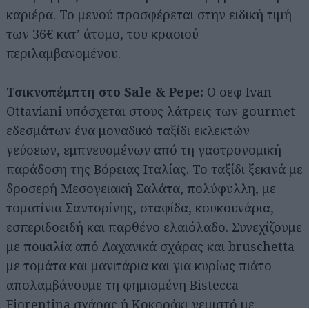
καριέρα. Το μενού προσφέρεται στην ειδική τιμή
των 36€ κατ’ άτομο, του κρασιού
Αναζήτηση
για...
περιλαμβανομένου.
Τσικνοπέμπτη στο Sale & Pepe:
Ο σεφ Ivan
Ottaviani υπόσχεται στους λάτρεις των gourmet
εδεσμάτων ένα μοναδικό ταξίδι εκλεκτών
γεύσεων, εμπνευσμένων από τη γαστρονομική
παράδοση της Βόρειας Ιταλίας. Το ταξίδι ξεκινά με
δροσερή Μεσογειακή Σαλάτα, πολύφυλλη, με
τοματίνια Σαντορίνης, σταφίδα, κουκουνάρια,
εσπεριδοειδή και παρθένο ελαιόλαδο. Συνεχίζουμε
με ποικιλία από Λαχανικά σχάρας και bruschetta
με τομάτα και μανιτάρια και για κυρίως πιάτο
απολαμβάνουμε τη φημισμένη Bistecca
Fiorentina σχάρας ή Κοκοράκι γεμιστό με