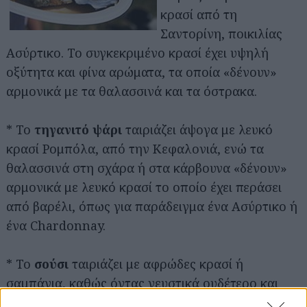
κρασί από τη
Σαντορίνη, ποικιλίας
Ασύρτικο. Το συγκεκριμένο κρασί έχει υψηλή
οξύτητα και φίνα αρώματα, τα οποία «δένουν»
αρμονικά με τα θαλασσινά και τα όστρακα.
Αναζήτηση
για...
* Το
τηγανιτό ψάρι
ταιριάζει άψογα με λευκό
κρασί Ρομπόλα, από την Κεφαλονιά, ενώ τα
θαλασσινά στη σχάρα ή στα κάρβουνα «δένουν»
αρμονικά με λευκό κρασί το οποίο έχει περάσει
από βαρέλι, όπως για παράδειγμα ένα Ασύρτικο ή
ένα Chardonnay.
* Το
σούσι
ταιριάζει με αφρώδες κρασί ή
σαμπάνια, καθώς όντας γευστικά ουδέτερο και
περιέχοντας λιπαρά συνήθως ψάρια, το αφρώδες