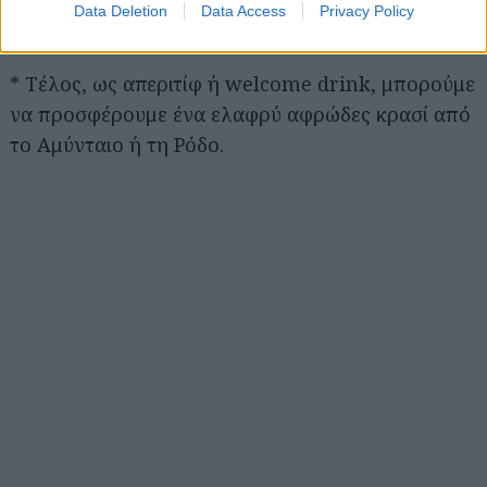
Data Deletion
Data Access
Privacy Policy
παντρεύονται τέλεια με μια Μαυροδάφνη Πατρών.
* Τέλος, ως απεριτίφ ή welcome drink, μπορούμε
να προσφέρουμε ένα ελαφρύ αφρώδες κρασί από
το Αμύνταιο ή τη Ρόδο.