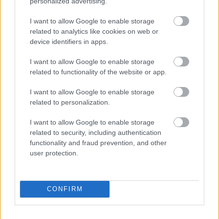
personalized advertising.
κίτρινων τυριών
,
I want to allow Google to enable storage
σερβίρονται εξαίσια με
related to analytics like cookies on web or
παλαιωμένα κόκκινα
device identifiers in apps.
κρασιά.
I want to allow Google to enable storage
related to functionality of the website or app.
* Πιάτα από
έθνικ
κουζίνες
(κινέζικη, ινδική, ταϋλανδέζικη),
I want to allow Google to enable storage
related to personalization.
ταιριάζουν με λευκό κρασί της ποικιλίας Riesling
από την Αλσατία ή τη Γερμανία.
I want to allow Google to enable storage
related to security, including authentication
functionality and fraud prevention, and other
*
Γλυκά με βάση τους ξηρούς καρπούς
και τα
user protection.
αποξηραμένα φρούτα, ταιριάζουν με γλυκό κρασί
τύπου Vinsanto από τη Σαντορίνη, ενώ
ανατολίτικα γλυκά ή γλυκά ταψιού ταιριάζουν
CONFIRM
καλύτερα με ένα Μοσχάτο από τη Λήμνο ή τη
Σάμο. Eπιδόρπια με βάση την bitter σοκολάτα