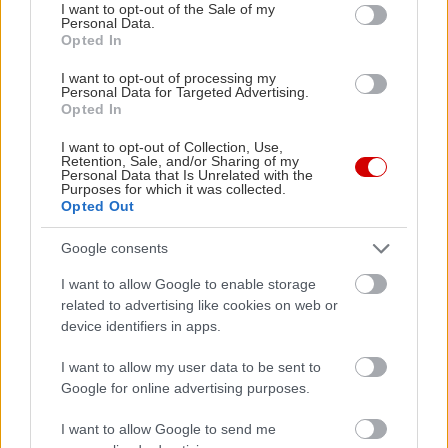
consent section.
I want to opt-out of the Sale of my
γαριδομακαρονάδα, ταιριάζουν με ροζέ κρασί.
Personal Data.
Opted In
* Πιάτα
πλούσια σε φρέσκα μυρωδικά
όπως
I want to opt-out of processing my
Personal Data for Targeted Advertising.
ρίγανη, θυμάρι, βασιλικός, φρέσκο κρεμμυδάκι ή
Opted In
δενδρολίβανο, «παντρεύονται» ιδανικά με λευκό
I want to opt-out of Collection, Use,
αρωματικό κρασί από τις ποικιλίες Μοσχοφίλερο
Retention, Sale, and/or Sharing of my
Personal Data that Is Unrelated with the
ή Μαλαγουζιά.
Purposes for which it was collected.
Opted Out
* Το
αρνί, το κατσίκι
και οποιοδήποτε κρέας σε
Google consents
πικάντικη σάλτσα πλούσια σε μπαχαρικά,
I want to allow Google to enable storage
ταιριάζουν με κόκκινο κρασί της ποικιλίας Syrah,
related to advertising like cookies on web or
το οποίο είναι εξίσου ιδιαίτερα πικάντικο στα
device identifiers in apps.
αρώματά του.
I want to allow my user data to be sent to
Google for online advertising purposes.
* Οι
ποικιλίες
I want to allow Google to send me
αλλαντικών και