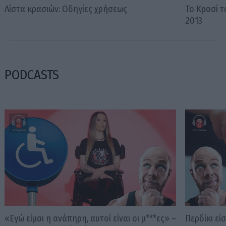
Λίστα κρασιών: Οδηγίες χρήσεως
Το Κρασί το
2013
PODCASTS
«Εγώ είμαι η ανάπηρη, αυτοί είναι οι μ***ες» –
Περδίκι εί