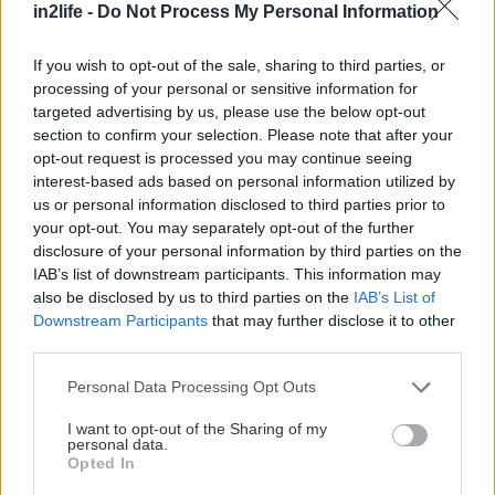
in2life -
Do Not Process My Personal Information
κρασί δεν το «καπελώνει», ούτε μας λιγώνει.
If you wish to opt-out of the sale, sharing to third parties, or
* Το
κοκκινιστό κρέας
processing of your personal or sensitive information for
σε βαριά χειμωνιάτικη,
targeted advertising by us, please use the below opt-out
section to confirm your selection. Please note that after your
μυρωδάτη σάλτσα
opt-out request is processed you may continue seeing
ταιριάζει με κόκκινο
interest-based ads based on personal information utilized by
κρασί από τη Νάουσα,
us or personal information disclosed to third parties prior to
your opt-out. You may separately opt-out of the further
ποικιλίας Ξινόμαυρο.
disclosure of your personal information by third parties on the
IAB’s list of downstream participants. This information may
* Κρεατικά
also be disclosed by us to third parties on the
ψητά στη
IAB’s List of
Downstream Participants
that may further disclose it to other
σχάρα από BBQ
και κόκκινο κρέας, ταιριάζουν με
third parties.
κόκκινο κρασί από την Νεμέα, της ποικιλίας
Please note that this website/app uses one or more Google
Personal Data Processing Opt Outs
Αγιωργίτικο.
services and may gather and store information including but
not limited to your visit or usage behaviour. You may click to
I want to opt-out of the Sharing of my
personal data.
* Τα
grant or deny consent to Google and its third-party tags to
λαδερά με σάλτσες από φρέσκια ντομάτα
Opted In
use your data for below specified purposes in below Google
ή ζυμαρικά με θαλασσινά, όπως είναι μια ζουμερή