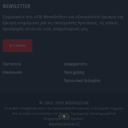
NEWSLETTER
Εγγραφείτε στο «VIP Newsletter» και εξασφαλίστε έγκαιρη και
έγκυρη ενημέρωση για τις επιλεγμένες προτάσεις, τις ειδικές
προσφορές αλλά και τους Διαγωνισμούς μας.
ΕΓΓΡΑΦΗ
Ταυτότητα
Διαφημιστείτε
Επικοινωνία
Όροι χρήσης
Προσωπικά δεδομένα
© 2002-2026 MEDIA2DAY
Το in2life ενισχύθηκε από την Ευρωπαϊκή Ένωση και το Ελληνικό Δημόσιο
στο πλαίσιο υλοποίησης του Έργου "Εφαρμογή Ολοκληρωμένου
v
Επιχειρηματικού Σχεδίου"
Managed Cloud by C2