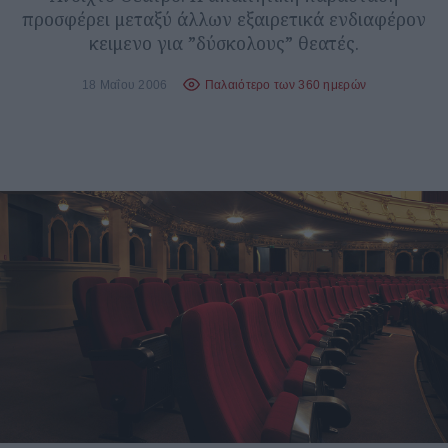
προσφέρει μεταξύ άλλων εξαιρετικά ενδιαφέρον
κειμενο για ”δύσκολους” θεατές.
18 Μαΐου 2006
Παλαιότερο των 360 ημερών