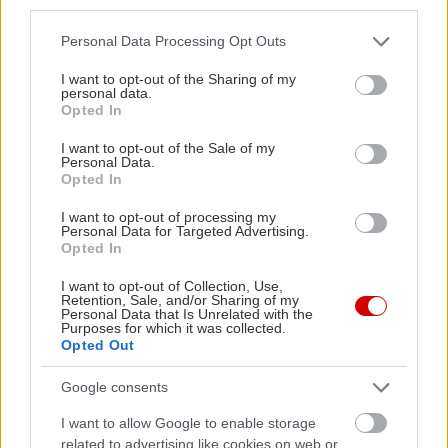
third parties.
Το ”Πεθαίνω σα χώρα” θα παίζεται
μέχρι τις 22
Please note that this website/app uses one or more Google
Personal Data Processing Opt Outs
Μαΐου
στο Ανοιχτό Θέατρο (Κάλβου 70, Γκύζη),
services and may gather and store information including but
not limited to your visit or usage behaviour. You may click to
I want to opt-out of the Sharing of my
κάθε βράδυ στις 21.30
personal data.
grant or deny consent to Google and its third-party tags to
Opted In
use your data for below specified purposes in below Google
Η ταυτότητα της παράστασης
consent section.
I want to opt-out of the Sale of my
Personal Data.
Opted In
Σκηνοθεσία: Γιάννης Αναστασάκης
I want to opt-out of processing my
Personal Data for Targeted Advertising.
Σκηνικά - Κοστούμια: Κέλλυ Βρεττού
Opted In
I want to opt-out of Collection, Use,
Retention, Sale, and/or Sharing of my
Φωτισμοί: Βασίλης Παπακωνσταντίνου
Personal Data that Is Unrelated with the
Purposes for which it was collected.
Opted Out
Παίζουν: Μαρία Τσιμά, Μαρία Αντουλινάκη,
Γαλήνη Χατζηπασχάλη, Γιώργος Παπαστυλιανός,
Google consents
Νίκος Πυροκάκος, Γιάννης Αναστασάκης
I want to allow Google to enable storage
related to advertising like cookies on web or