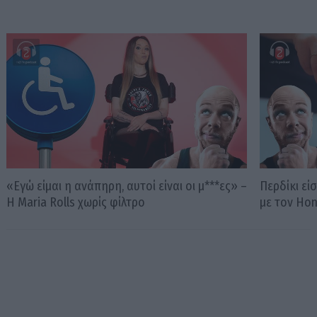
«Εγώ είμαι η ανάπηρη, αυτοί είναι οι μ***ες» –
Περδίκι εί
Η Maria Rolls χωρίς φίλτρο
με τον Ho