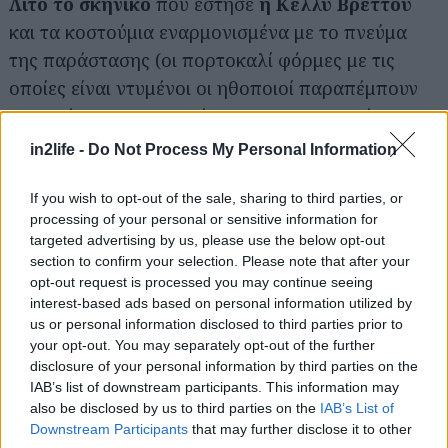
Λιτό το σκηνικό
που έστησε
η Κέλλυ Βρεττού
και τα κοστούμια εναρμονισμένα με το πνεύμα
της παράστασης (οι πορτοκαλί φόρμες με τις
οποίες είναι ντυμένοι οι ηθοποιοί παραπέμπουν
εμφανώς στο Γκουαντάναμο και στην κατάσταση
εγκλεισμού).
in2life -
Do Not Process My Personal Information
Υποβλητικοί οι φωτισμοί
από τον
Βασίλη
If you wish to opt-out of the sale, sharing to third parties, or
processing of your personal or sensitive information for
Παπακωνσταντίνου,
ενώ ο ακαριαίος
targeted advertising by us, please use the below opt-out
καταυγασμός των θεατών είναι έξυπνος και
section to confirm your selection. Please note that after your
πολυλειτουργικός, μια και σπάει τη θεατρική
opt-out request is processed you may continue seeing
interest-based ads based on personal information utilized by
σύμβαση βάζοντάς τους στο ”παιχνίδι”, σοκάρει,
us or personal information disclosed to third parties prior to
αλλά και δημιουργεί παύσεις.
your opt-out. You may separately opt-out of the further
disclosure of your personal information by third parties on the
IAB’s list of downstream participants. This information may
Εξαιρετικά ενδιαφέροντα το εγχείρημα και το
also be disclosed by us to third parties on the
IAB’s List of
κείμενο, για πεπαιδευμένους θεατές!
Downstream Participants
that may further disclose it to other