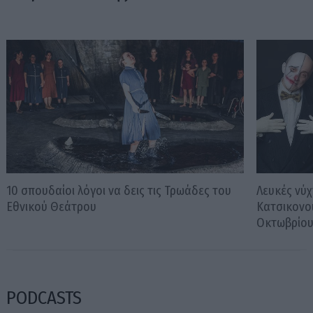
10 σπουδαίοι λόγοι να δεις τις Τρωάδες του
Λευκές νύχ
Εθνικού Θεάτρου
Κατσικονο
Οκτωβρίο
PODCASTS