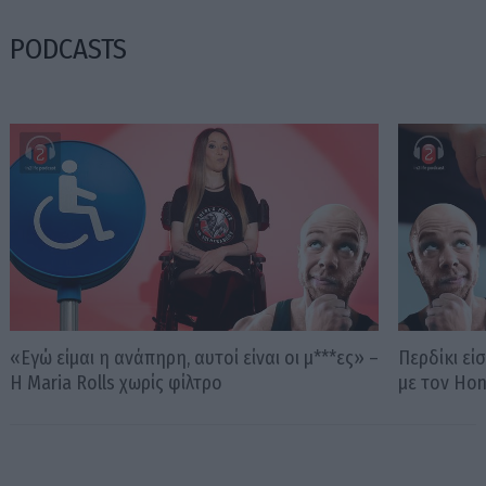
PODCASTS
«Εγώ είμαι η ανάπηρη, αυτοί είναι οι μ***ες» –
Περδίκι εί
Η Maria Rolls χωρίς φίλτρο
με τον Ho