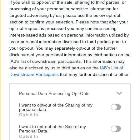
If you wish to opt-out of the sale, sharing to third parties, or
περιφέρεια ή... πρωτεύουσα. Παίζω πάντα για
processing of your personal or sensitive information for
εκείνον τον ξεχωριστό ακροατή που, κρυμμένος
targeted advertising by us, please use the below opt-out
section to confirm your selection. Please note that after your
στο απέναντι μου σκοτάδι, ζητάει από μένα το
opt-out request is processed you may continue seeing
βαθύτερο, το πιο αυθεντικό, το αληθινό ως το
interest-based ads based on personal information utilized by
όριο μου. Κι αυτόν τον ακροατή δεν θέλω να τον
us or personal information disclosed to third parties prior to
your opt-out. You may separately opt-out of the further
“προδώσω”.
disclosure of your personal information by third parties on the
IAB’s list of downstream participants. This information may
Τελικά, είναι Άγιος ο Έρωτας;
also be disclosed by us to third parties on the
IAB’s List of
Downstream Participants
that may further disclose it to other
Ο Έρωτας, ναι. Εμείς, όχι.
third parties.
Please note that this website/app uses one or more Google
Personal Data Processing Opt Outs
services and may gather and store information including but
not limited to your visit or usage behaviour. You may click to
I want to opt-out of the Sharing of my
INFO:
personal data.
grant or deny consent to Google and its third-party tags to
14 Ιουλίου Καλαμάτα -Κάστρο
Opted In
use your data for below specified purposes in below Google
17 Ιουλίου Κηποθέατρο Παπάγου
consent section.
I want to opt-out of the Sale of my
Personal Data.
20 Ιουλίου Λαμία - Τόπος Τεχνών Χώρα
Opted In