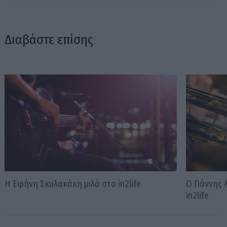
Διαβάστε επίσης
Η Ειρήνη Σκυλακάκη μιλά στο in2life
Ο Γιάννης 
in2life