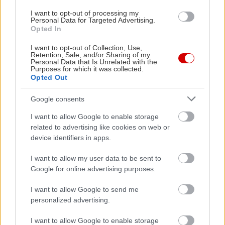
1 Αυγούστου Νεστόριο Καστοριάς - 37o River
I want to opt-out of processing my
Party
Personal Data for Targeted Advertising.
Opted In
**4 Αυγούστου 2015 Χανιά (Κεφαλάς
Αποκορώνου) - Διατηρητέο Κτίριο Δημοτικού
I want to opt-out of Collection, Use,
Retention, Sale, and/or Sharing of my
Σχολείου
Personal Data that Is Unrelated with the
Purposes for which it was collected.
5 Αυγούστου Ηράκλειο – Τεχνόπολη
Opted Out
18 Αυγούστου Κέρκυρα - Seven Festival
Google consents
20 Αυγούστου Καρδίτσα (Λίμνη Σμοκόβου)
9 Σεπτεμβρίου Βόλος (Ανοιχτό Θέατρο
I want to allow Google to enable storage
related to advertising like cookies on web or
Μελίνα Μερκούρη)
device identifiers in apps.
**23 Σεπτεμβρίου Κήπος Μεγάρου Μουσικής
I want to allow my user data to be sent to
Google for online advertising purposes.
* Το πρόγραμμα της περιοδείας θα
συμπληρωθεί και με νέους σταθμούς, αλλά
I want to allow Google to send me
υπάρχει πιθανότητα να έχει αλλαγές.
personalized advertising.
** Στις συναυλίες αυτές τραγουδά η Ελένη
I want to allow Google to enable storage