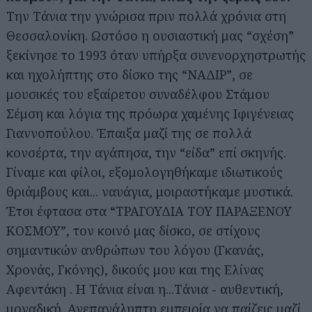
Την Τάνια την γνώρισα πριν πολλά χρόνια στη
Θεσσαλονίκη. Ωστόσο η ουσιαστική μας “σχέση”
ξεκίνησε το 1993 όταν υπήρξα συνενορχηστρωτής
και ηχολήπτης στο δίσκο της “ΝΑΔΙΡ”, σε
μουσικές του εξαίρετου συναδέλφου Στάμου
Σέμση και λόγια της πρόωρα χαμένης Ιφιγένειας
Γιαννοπούλου. Έπαιξα μαζί της σε πολλά
κονσέρτα, την αγάπησα, την “είδα” επί σκηνής.
Γίναμε και φίλοι, εξομολογηθήκαμε ιδιωτικούς
θριάμβους και... ναυάγια, μοιραστήκαμε μυστικά.
Έτσι έφτασα στα “ΤΡΑΓΟΥΔΙΑ ΤΟΥ ΠΑΡΑΞΕΝΟΥ
ΚΟΣΜΟΥ”, τον κοινό μας δίσκο, σε στίχους
σημαντικών ανθρώπων του λόγου (Γκανάς,
Χρονάς, Γκόνης), δικούς μου και της Ελίνας
Αφεντάκη . Η Τάνια είναι η...Τάνια - αυθεντική,
μοναδική. Ανεπανάληπτη εμπειρία να παίζεις μαζί