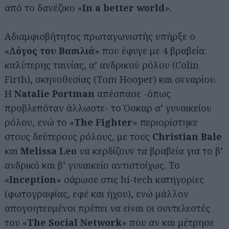
από το δανέζικο «
In a better world
».
Αδιαμφισβήτητος πρωταγωνιστής υπήρξε ο
«
Λόγος του Βασιλιά
» που έφυγε με 4 βραβεία:
καλύτερης ταινίας, α’ ανδρικού ρόλου (Colin
Firth), σκηνοθεσίας (Tom Hooper) και σεναρίου.
Η
Natalie Portman
απέσπασε -όπως
προβλεπόταν άλλωστε- το Όσκαρ α’ γυναικείου
ρόλου, ενώ το «
The Fighter
» περιορίστηκε
στους δεύτερους ρόλους, με τους
Christian Bale
και
Melissa Leo
να κερδίζουν τα βραβεία για το β’
ανδρικό και β’ γυναικείο αντιστοίχως. Το
«
Ιnception
» σάρωσε στις hi-tech κατηγορίες
(φωτογραφίας, εφέ και ήχου), ενώ μάλλον
απογοητευμένοι πρέπει να είναι οι συντελεστές
του «
The Social Network
» που αν και μέτρησε