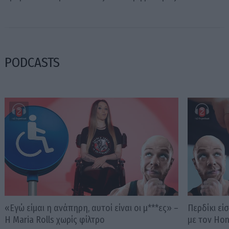
PODCASTS
«Εγώ είμαι η ανάπηρη, αυτοί είναι οι μ***ες» –
Περδίκι εί
Η Maria Rolls χωρίς φίλτρο
με τον Ho