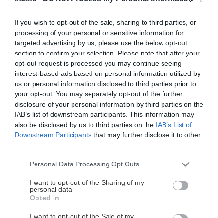
If you wish to opt-out of the sale, sharing to third parties, or
processing of your personal or sensitive information for
targeted advertising by us, please use the below opt-out
Όλες οι Ταινίες
section to confirm your selection. Please note that after your
opt-out request is processed you may continue seeing
interest-based ads based on personal information utilized by
ΤΑΙΝΊΕΣ (ΕΛΛΗΝΙΚΌΣ ΤΊΤΛΟΣ)
us or personal information disclosed to third parties prior to
your opt-out. You may separately opt-out of the further
ΤΑΙΝΊΕΣ (ΠΡΩΤΌΤΥΠΟΣ ΤΊΤΛΟΣ)
disclosure of your personal information by third parties on the
IAB’s list of downstream participants. This information may
also be disclosed by us to third parties on the
IAB’s List of
Όλες οι Αίθουσες
Downstream Participants
that may further disclose it to other
third parties.
ΑΝΆ ΠΕΡΙΟΧΉ
Please note that this website/app uses one or more Google
Personal Data Processing Opt Outs
ΑΊΘΟΥΣΕΣ (ΑΛΦΑΒΗΤΙΚΆ)
services and may gather and store information including but
not limited to your visit or usage behaviour. You may click to
I want to opt-out of the Sharing of my
personal data.
MULTIPLEX
grant or deny consent to Google and its third-party tags to
Opted In
use your data for below specified purposes in below Google
consent section.
I want to opt-out of the Sale of my