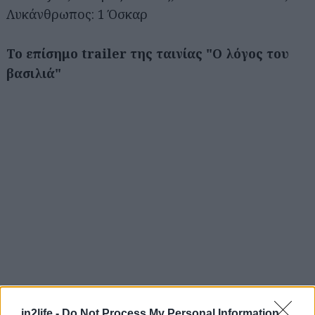
Λυκάνθρωπος: 1 Όσκαρ
To επίσημο trailer της ταινίας "Ο λόγος του
βασιλιά"
Αναζήτηση
για...
in2life -
Do Not Process My Personal Information