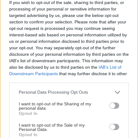
If you wish to opt-out of the sale, sharing to third parties, or
Βραβείο βιντεοκλίπ:
«Blur-Song 2»
του Θεολόγου
processing of your personal or sensitive information for
Βασδέκη.
targeted advertising by us, please use the below opt-out
section to confirm your selection. Please note that after your
opt-out request is processed you may continue seeing
interest-based ads based on personal information utilized by
us or personal information disclosed to third parties prior to
your opt-out. You may separately opt-out of the further
disclosure of your personal information by third parties on the
IAB’s list of downstream participants. This information may
also be disclosed by us to third parties on the
IAB’s List of
Downstream Participants
that may further disclose it to other
third parties.
Please note that this website/app uses one or more Google
Personal Data Processing Opt Outs
services and may gather and store information including but
not limited to your visit or usage behaviour. You may click to
I want to opt-out of the Sharing of my
personal data.
grant or deny consent to Google and its third-party tags to
Opted In
use your data for below specified purposes in below Google
consent section.
I want to opt-out of the Sale of my
Personal Data.
Opted In