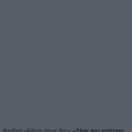
Βραβείο «Κάντο όπως θες»:
«Ζήσε σαν μπάτσος,