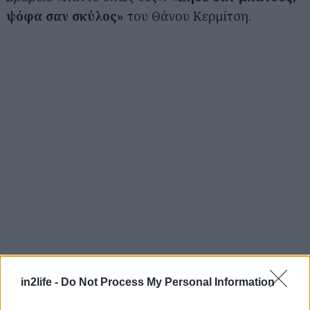
ψόφα σαν σκύλος»
του Θάνου Κερμίτση.
Αναζήτηση
για...
in2life -
Do Not Process My Personal Information