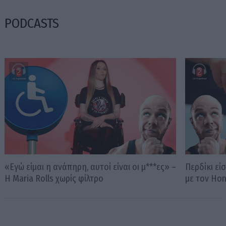
PODCASTS
«Εγώ είμαι η ανάπηρη, αυτοί είναι οι μ***ες» –
Περδίκι εί
Η Maria Rolls χωρίς φίλτρο
με τον Ho