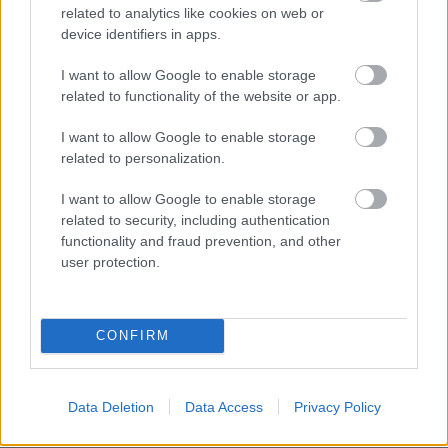
related to analytics like cookies on web or
device identifiers in apps.
Όλες οι Ταινίες
I want to allow Google to enable storage
related to functionality of the website or app.
ΤΑΙΝΊΕΣ (ΕΛΛΗΝΙΚΌΣ ΤΊΤΛΟΣ)
I want to allow Google to enable storage
ΤΑΙΝΊΕΣ (ΠΡΩΤΌΤΥΠΟΣ ΤΊΤΛΟΣ)
related to personalization.
I want to allow Google to enable storage
Όλες οι Αίθουσες
related to security, including authentication
functionality and fraud prevention, and other
ΑΝΆ ΠΕΡΙΟΧΉ
user protection.
ΑΊΘΟΥΣΕΣ (ΑΛΦΑΒΗΤΙΚΆ)
CONFIRM
MULTIPLEX
Data Deletion
Data Access
Privacy Policy
ΣΧΕΤΙΚΑ LINKS