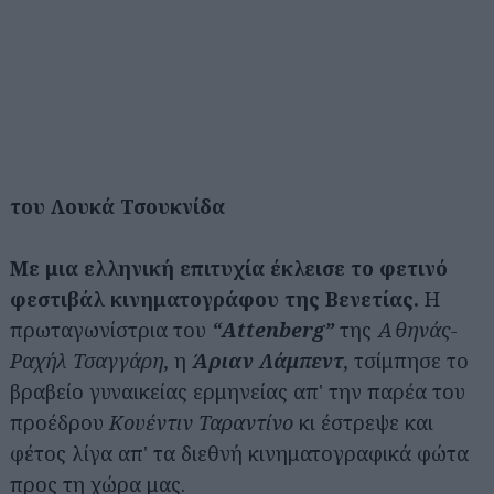
του Λουκά Τσουκνίδα
Με μια ελληνική επιτυχία έκλεισε το φετινό
φεστιβάλ κινηματογράφου της Βενετίας.
Η
πρωταγωνίστρια του
“Attenberg”
της
Αθηνάς-
Ραχήλ Τσαγγάρη
, η
Άριαν Λάμπεντ
, τσίμπησε το
βραβείο γυναικείας ερμηνείας απ' την παρέα του
προέδρου
Κουέντιν Ταραντίνο
κι έστρεψε και
φέτος λίγα απ' τα διεθνή κινηματογραφικά φώτα
προς τη χώρα μας.