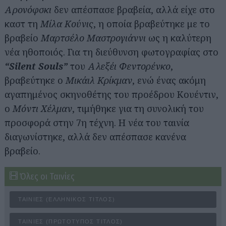
Αρονόφσκι
δεν απέσπασε βραβεία, αλλά είχε στο
καστ τη
Μίλα Κούνις
, η οποία βραβεύτηκε με το
βραβείο
Μαρτσέλο Μαστρογιάννι
ως η καλύτερη
νέα ηθοποιός. Για τη διεύθυνση φωτογραφίας στο
“Silent Souls”
του
Αλεξέι Φεντορένκο
,
βραβεύτηκε ο
Μικάιλ Κρίκμαν
, ενώ ένας ακόμη
αγαπημένος σκηνοθέτης του προέδρου Κουέντιν,
ο
Μόντι Χέλμαν
, τιμήθηκε για τη συνολική του
προσφορά στην 7η τέχνη. Η νέα του ταινία
διαγωνίστηκε, αλλά δεν απέσπασε κανένα
βραβείο.
Όλες οι Ταινίες
ΤΑΙΝΊΕΣ (ΕΛΛΗΝΙΚΌΣ ΤΊΤΛΟΣ)
ΤΑΙΝΊΕΣ (ΠΡΩΤΌΤΥΠΟΣ ΤΊΤΛΟΣ)