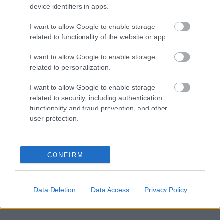
PODCASTS
device identifiers in apps.
I want to allow Google to enable storage
related to functionality of the website or app.
I want to allow Google to enable storage
related to personalization.
I want to allow Google to enable storage
related to security, including authentication
functionality and fraud prevention, and other
user protection.
«Εγώ είμαι η ανάπηρη, αυτοί είναι οι μ***ες» –
Περδίκι εί
Η Maria Rolls χωρίς φίλτρο
με τον Ho
CONFIRM
Data Deletion
Data Access
Privacy Policy