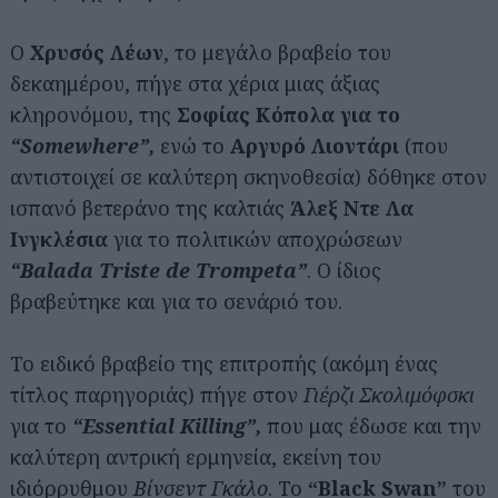
Ο
Χρυσός Λέων
, το μεγάλο βραβείο του
δεκαημέρου, πήγε στα χέρια μιας άξιας
κληρονόμου, της
Σοφίας Κόπολα για το
“Somewhere”,
ενώ το
Αργυρό Λιοντάρι
(που
αντιστοιχεί σε καλύτερη σκηνοθεσία) δόθηκε στον
ισπανό βετεράνο της καλτιάς
Άλεξ Ντε Λα
Ινγκλέσια
για το πολιτικών αποχρώσεων
“Balada Triste de Trompeta”
. Ο ίδιος
βραβεύτηκε και για το σενάριό του.
Το ειδικό βραβείο της επιτροπής (ακόμη ένας
τίτλος παρηγοριάς) πήγε στον
Γιέρζι Σκολιμόφσκι
για το
“Essential Killing”,
που μας έδωσε και την
καλύτερη αντρική ερμηνεία, εκείνη του
ιδιόρρυθμου
Βίνσεντ Γκάλο
. Το
“Black Swan”
του