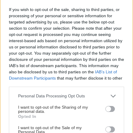
Lehman College και του Harvard, υπότροφος
Guggenheim, διακεκριµένος καθηγητής Θεωρίας
If you wish to opt-out of the sale, sharing to third parties, or
processing of your personal or sensitive information for
της Λογοτεχνίας στο City University της Νέας
targeted advertising by us, please use the below opt-out
Υόρκης και ειδικός στον Προυστ, είναι επίσης
section to confirm your selection. Please note that after your
συγγραφέας τεσσάρων µυθιστορηµάτων και
opt-out request is processed you may continue seeing
interest-based ads based on personal information utilized by
αρκετών δοκιµίων.
us or personal information disclosed to third parties prior to
your opt-out. You may separately opt-out of the further
Έργα του έχουν δηµοσιευτεί στο New Yorker, New
disclosure of your personal information by third parties on the
IAB’s list of downstream participants. This information may
York Review of Books, New York Times, Paris
also be disclosed by us to third parties on the
IAB’s List of
Review και στη συγκεντρωτική έκδοση The Best
Downstream Participants
that may further disclose it to other
American Essays. Μεταξύ άλλων διακρίσεων, το
third parties.
αυτοβιογραφικό του Έξοδος από την Αίγυπτο
Please note that this website/app uses one or more Google
Personal Data Processing Opt Outs
(Μεταίχµιο, 2013) τιµήθηκε µε το Whiting Writers’
services and may gather and store information including but
not limited to your visit or usage behaviour. You may click to
I want to opt-out of the Sharing of my
Award. Είναι παντρεµένος µε τρία παιδιά.
personal data.
grant or deny consent to Google and its third-party tags to
Opted In
use your data for below specified purposes in below Google
Πάπισσα Ιωάννα
consent section.
I want to opt-out of the Sale of my
Personal Data.