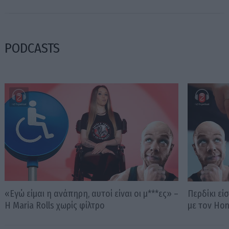
PODCASTS
«Εγώ είμαι η ανάπηρη, αυτοί είναι οι μ***ες» –
Περδίκι εί
Η Maria Rolls χωρίς φίλτρο
με τον Ho