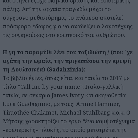
και στήνει έξοχα σκηνικά δράσης και εσωτερικής
πάλης. Απ’ την αρχαία τραγωδία μέχρι το
σύγχρονο μυθιστόρημα, το ανάμεσα αποτελεί
πρόσφορο έδαφος για να αναδείξει ο λογοτέχνης
τις συγκρούσεις στο εσωτερικό του ανθρώπου.
Η γη το παραμύθι λέει του ταξιδιώτη / (που `χε
αγάπη την ωραία, την πριγκιπέσσα την κρυφή
τη Δουλτσινέα) (Sadahzinia):
Το βιβλίο έγινε, όπως είπα, και ταινία το 2017 με
τίτλο “Call me by your name”. Ιταλο-γαλλική
ταινία, σε σενάριο James Ivory και σκηνοθεσία
Luca Guadagnino, με τους: Armie Hammer,
Timothée Chalamet, Michael Stuhlbarg κ.ο.κ. Ο
Μήτσης χαρακτηρίζει το έργο “ένα κομψοτέχνημα
«εσωτερικής» πλοκής, το οποίο μετατρέπει την