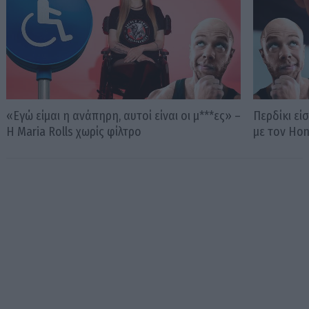
«Εγώ είμαι η ανάπηρη, αυτοί είναι οι μ***ες» –
Περδίκι εί
Η Maria Rolls χωρίς φίλτρο
με τον Ho