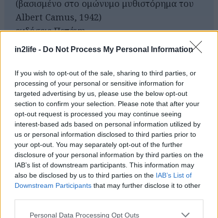
(βασισμένο στο ομώνυμο μυθιστόρημα του
Αναζήτηση
για...
Albert Camus, 1942)
εκδόσεις Πατάκη
2016
in2life -
Do Not Process My Personal Information
Σελ. 134
Τιμή: 17,70
If you wish to opt-out of the sale, sharing to third parties, or
processing of your personal or sensitive information for
targeted advertising by us, please use the below opt-out
section to confirm your selection. Please note that after your
opt-out request is processed you may continue seeing
ΣΧΕΤΙΚΑ LINKS
interest-based ads based on personal information utilized by
Επισκεφθείτε το blog ΒΙΒΛΙΟΚΑΦΕ
us or personal information disclosed to third parties prior to
Αγοράστε το βιβλίο online από τις
your opt-out. You may separately opt-out of the further
disclosure of your personal information by third parties on the
εκδόσεις Πατάκη
IAB’s list of downstream participants. This information may
also be disclosed by us to third parties on the
IAB’s List of
Downstream Participants
that may further disclose it to other
third parties.
Please note that this website/app uses one or more Google
Personal Data Processing Opt Outs