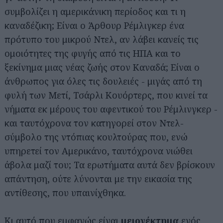
συμβολίζει η αμερικάνικη περίοδος και τι η
καναδέζικη; Είναι ο Άρθουρ Ρέμλιγκερ ένα
πρότυπο του μικρού Ντελ, αν λάβει κανείς τις
ομοιότητες της φυγής από τις ΗΠΑ και το
ξεκίνημα μιας νέας ζωής στον Καναδά; Είναι ο
άνθρωπος για όλες τις δουλειές - μιγάς από τη
φυλή των Μετί, Τσάρλι Κουόρτερς, που κινεί τα
νήματα εκ μέρους του αφεντικού του Ρέμλινγκερ -
και ταυτόχρονα τον κατηγορεί στον Ντελ-
σύμβολο της ντόπιας κουλτούρας που, ενώ
υπηρετεί τον Αμερικάνο, ταυτόχρονα νιώθει
άβολα μαζί του; Τα ερωτήματα αυτά δεν βρίσκουν
απάντηση, ούτε λύνονται με την εικασία της
αντίθεσης, που υπαινίχθηκα.
Κι αυτό που εμφανώς είναι
μειονέκτημα
ενός