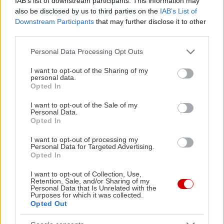
IAB’s list of downstream participants. This information may
έβαλε στη (ψυχολογική) λογική όλου του έργου.
also be disclosed by us to third parties on the
IAB’s List of
Downstream Participants
that may further disclose it to other
third parties.
Ο blogger Πατριάρχης Φώτιος
Please note that this website/app uses one or more Google
Personal Data Processing Opt Outs
services and may gather and store information including but
not limited to your visit or usage behaviour. You may click to
I want to opt-out of the Sharing of my
personal data.
grant or deny consent to Google and its third-party tags to
Ρίτσαρντ Φορντ
Opted In
use your data for below specified purposes in below Google
“Καναδάς”
consent section.
I want to opt-out of the Sale of my
Personal Data.
μετ. Θ. Σκάσσης
Opted In
εκδόσεις Πατάκη
I want to opt-out of processing my
2014
Personal Data for Targeted Advertising.
Opted In
Σελ. 560
Τιμή: 19,70€
I want to opt-out of Collection, Use,
Retention, Sale, and/or Sharing of my
Personal Data that Is Unrelated with the
Purposes for which it was collected.
Opted Out
ΣΧΕΤΙΚΑ LINKS