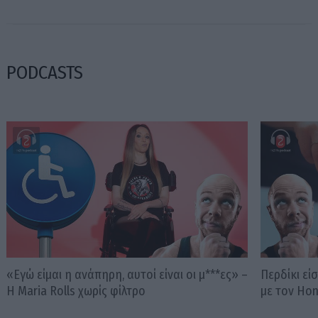
PODCASTS
«Εγώ είμαι η ανάπηρη, αυτοί είναι οι μ***ες» –
Περδίκι εί
Η Maria Rolls χωρίς φίλτρο
με τον Ho