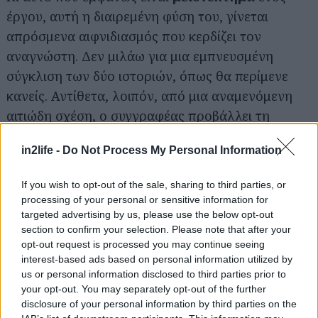
έργου, αυτή η διαιρεμένη φύση του, γίνεται
Αναζήτηση
για...
απρόσμενα αιφνιδιασμός που κερδίζει τον
αναγνώστη. Δεν μιλάω για μια εμπνευσμένη
σύγκλιση των δύο ιστοριών, όπως θα περίμενε
κανείς. Αντίθετα, λοιπόν, από μια αναμενόμενη
αιτιώδη σχέση, ο συγγραφέας προβάλλει τη
διαισθητική σύναψη των δύο γεγονότων μέσα στο
in2life -
Do Not Process My Personal Information
πλαίσιο της ζωής και των άρρητων δεσμών που τη
συνδέουν με τη μοίρα μας. Στη σελίδα 511 ο
If you wish to opt-out of the sale, sharing to third parties, or
αφηγητής αναλογίζεται αν όλα αυτά είναι κρίκοι
processing of your personal or sensitive information for
σε μια αλυσίδα λογικης αλληλουχίας, που
targeted advertising by us, please use the below opt-out
section to confirm your selection. Please note that after your
στιγμάτισαν τη ζωή του. Το
κακό υπάρχει γύρω
opt-out request is processed you may continue seeing
μας, επηρεάζει άμεσα ή έμμεσα την πορεία
interest-based ads based on personal information utilized by
της, η θεωρία του χάους δεν είναι τόσο
us or personal information disclosed to third parties prior to
your opt-out. You may separately opt-out of the further
μακρινή όσο ακούγεται…
Βέβαια, δεν είναι τόσο
disclosure of your personal information by third parties on the
πειστικός, αλλά συναισθηματικά με άγγιξε και με