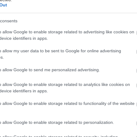
ψάχνει να βρει το πώς και το γιατί της δολοφονίας. 
Out
λοι παίρνουν δύο πόρνες για το σπίτι αλλά στο αυτ
συζητάνε για τους φιλοναζιστές και αντιναζιστές μου
consents
ι την τύχη τους παρά το ηδονικό βράδυ που εντέλει 
o allow Google to enable storage related to advertising like cookies on
evice identifiers in apps.
ός του κειμένου αφορά στο αν πρέπει να εξετάζουμ
 ή μόνο το έργο του, αλλά συνάμα και πώς οι πνευμα
o allow my user data to be sent to Google for online advertising
s.
πορεί να υπερκεράσουν τις σωματικές. Προσπερνώ τ
 τρίτο διήγημα και ξανασυναντώ την "ισαρική" σκέψ
to allow Google to send me personalized advertising.
ο ένα ευρωκίνητο έργο, που συνεχίζει την ενασχόλη
o allow Google to enable storage related to analytics like cookies on
συγγραφείς της Γαλλίας και της Γερμανίας, καθώς ο 
evice identifiers in apps.
α ελληνικά και κινεί γκαιτικές σκέψεις. Το τελευταί
λικές σκηνές στο προσκήνιο με κέντρο τη ζωγραφική
o allow Google to enable storage related to functionality of the website
ιστώσες του ισαρικού κειμένου είναι:
o allow Google to enable storage related to personalization.
μεστή και ζεστή, γεμάτη στρογγυλεμένες εκφράσεις κ
o allow Google to enable storage related to security, including