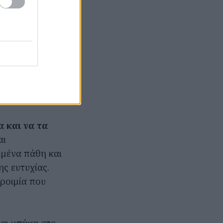
άζει.
και πλατείες,
υν.
δείχνει έναν
 γίγνεσθαι.
τίβο της
ν πιο πολύ.
α και να τα
αι
υμμένα πάθη και
ης ευτυχίας.
αροιμία που