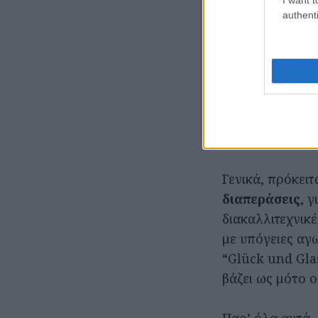
ατμόσφαιρα, μέ
authenti
ii. η ομοφυλοφι
iii. η Κεντρική
πόλεις και σπίτ
iv. η τέχνη είτε
άνθρωπο καλλιε
v. οι συμπτώσε
γραφής του Ίσα
Γενικά, πρόκειτ
διαπεράσεις
, 
διακαλλιτεχνικέ
με υπόγειες αγω
“Glück und Glas
βάζει ως μότο 