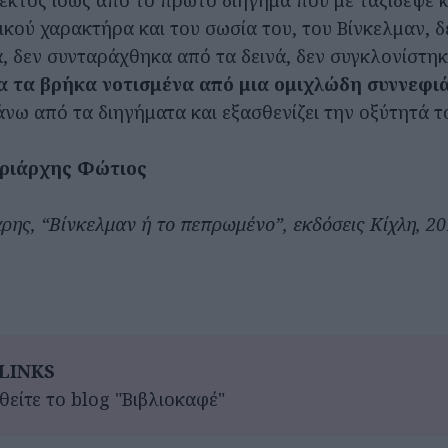
 εκτός ίσως από το πρώτο διήγημα που με ταξίδεψε 
ρικού χαρακτήρα και του σωσία του, του Βίνκελμαν, 
α, δεν συνταράχθηκα από τα δεινά, δεν συγκλονίστη
α τα βρήκα νοτισμένα από μια ομιχλώδη συννεφι
άνω από τα διηγήματα και εξασθενίζει την οξύτητά τ
τριάρχης Φώτιος
ης, “Βίνκελμαν ή το πεπρωμένο”, εκδόσεις Κίχλη, 201
LINKS
είτε το blog "Βιβλιοκαφέ"