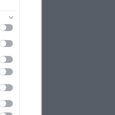
Σε άλλο
οκίνητο προς τα
σικούς του
δεν έρχεται.
ε τα φρονήματα
τικές
ο
η στον
ση με τους
Σταντάλ
ο διήγημα
.
αι φιλόξενη