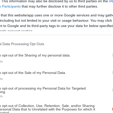
ust. Ο ίδιος όμως ο εκδοτικός οίκος είχε πρόσφατα
. This information may also be disclosed by us to third parties on the
IA
 το βιβλίο κι έτσι μπορώ τώρα να εκφράσω τη γνώμη 
Participants
that may further disclose it to other third parties.
ιηγημάτων που περιέχει.
 that this website/app uses one or more Google services and may gath
including but not limited to your visit or usage behaviour. You may click 
 to Google and its third-party tags to use your data for below specifi
τικά εκτενή που γράφονται με μια ζεστή γλώσσα,
ogle consent section.
αι στοχαστικό μαζί
, με ατμόσφαιρα ελληνική/μεσο
πό κεντροευρωπαϊκά χρώματα στην Τεργέστη ή στις
l Data Processing Opt Outs
τών. Γι’ αυτό συνδύασα στο μυαλό μου τον τρόπο τ
o opt-out of the Sharing of my personal data.
τα Καλφόπουλου ή φυσικά γραφές Κεντροευρωπαίω
In
 Νιώθεις την κουλτούρα να καλύπτει όλη την ιστορία, 
ατρία του Βίνκελμαν είτε την αγάπη για την κλασικ
o opt-out of the Sale of my Personal Data.
δύο φίλους στο δεύτερο διήγημα της σειράς.
In
to opt-out of processing my Personal Data for Targeted
 είναι ευρωπαιοκεντρικά
: ο Βίνκελμαν, ο πατέρας τ
ing.
In
σκοτώνεται στην Τεργέστη τον 18ο αιώνα και σήμερα
τής αφηγητής, επειδή βλέπει στον εαυτό του πολλές
o opt-out of Collection, Use, Retention, Sale, and/or Sharing
ersonal Data that Is Unrelated with the Purposes for which it
lected.