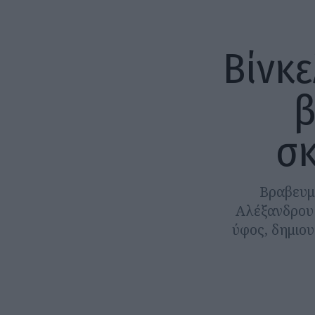
Βίνκ
β
σκ
Βραβευμ
Αλέξανδρου 
ύφος, δημιου