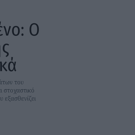
νο: Ο
ης
ϊκά
άτων του
ι στοχαστικό
υ εξασθενίζει