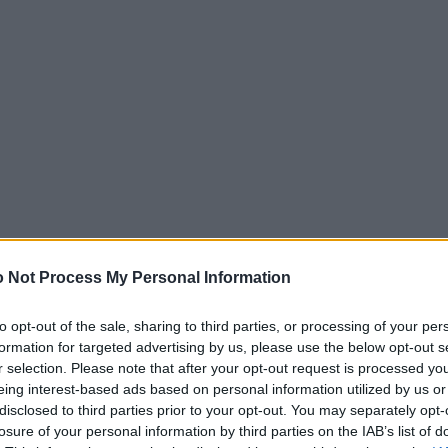
 Not Process My Personal Information
 "Βίνκελμαν ή το πεπρωμένο" δεν έπεσε στα χέρια μο
to opt-out of the sale, sharing to third parties, or processing of your per
το σύστησε κανείς, θέλετε επειδή η “Κίχλη” είναι ένα
formation for targeted advertising by us, please use the below opt-out s
 που δεν μπόρεσε να το αναδείξει εγκαίρως, θέλετε 
r selection. Please note that after your opt-out request is processed y
δεν είχε μπει στον αναγνωστικό μου κανόνα. Ακόμα 
eing interest-based ads based on personal information utilized by us or
disclosed to third parties prior to your opt-out. You may separately opt-
γήματος του περιοδικού «Διαβάζω» πέρυσι τον Μάιο,
losure of your personal information by third parties on the IAB’s list of