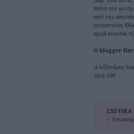
Παρ’ όλα αυτά,
πετσί του κεντ
από την απιστί
αυτοκτονία.
Όλ
αργά κινείται π
Ο blogger Πα
Αλέξανδρος Ίσαρ
τιμή: 18€
ΣΧΕΤΙΚΑ 
Επισκεφθ