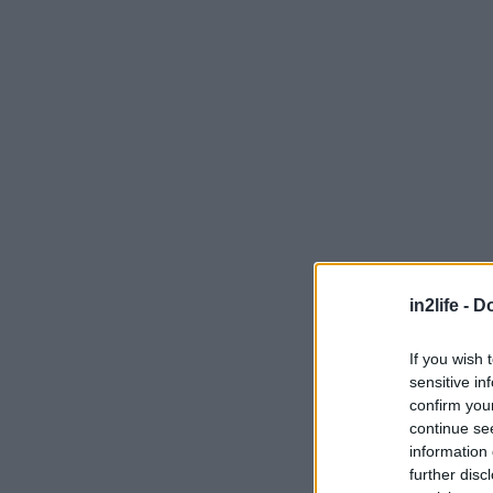
in2life -
Do
Ομολογώ ότι το
If you wish 
επειδή δεν μου 
sensitive in
εκδοτικός οίκος
confirm you
του συγγραφέα 
continue se
information 
το βραβείο διη
further disc