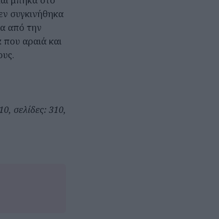
και μπήκα στο
δεν συγκινήθηκα
κα από την
ά
που αραιά και
ους.
0, σελίδες: 310,