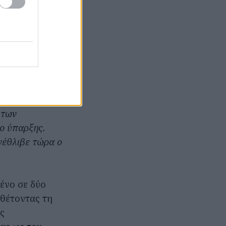
του θέση στην
 ανέτρεξα
ας για να δω
άνω με απλή
α βιαστικά. Κάτι
συγκεκριμένο
Ελλάδα, η
ιζηλίας των
 των
γο ύπαρξης.
νέθλιβε τώρα ο
ένο σε δύο
θέτοντας τη
ής