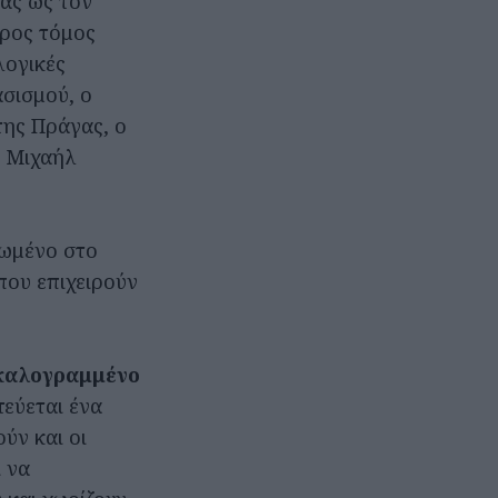
ας ως τον
ρος τόμος
λογικές
σισμού, ο
της Πράγας, ο
υ Μιχαήλ
ρωμένο στο
που επιχειρούν
καλογραμμένο
τεύεται ένα
ύν και οι
 να