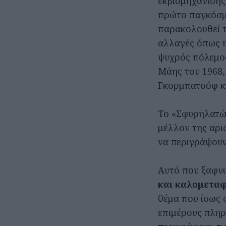
εκβιομηχάνισης
πρώτο παγκόσμι
παρακολουθεί τ
αλλαγές όπως η
ψυχρός πόλεμος
Μάης του 1968,
Γκορμπατσόφ κα
Το «Σφυρηλατών
μέλλον της αρι
να περιγράψουν
Αυτό που ξαφνιά
και καλομετα
θέμα που ίσως φ
επιμέρους πληρ