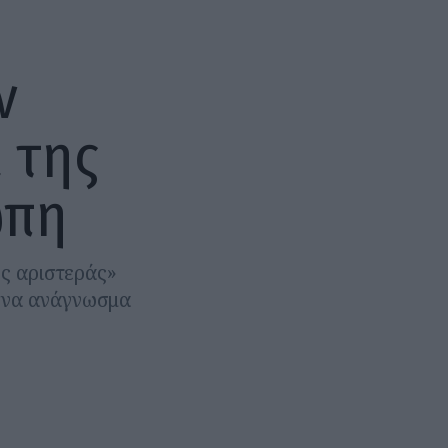
ν
 της
ώπη
ς αριστεράς»
ι ένα ανάγνωσμα