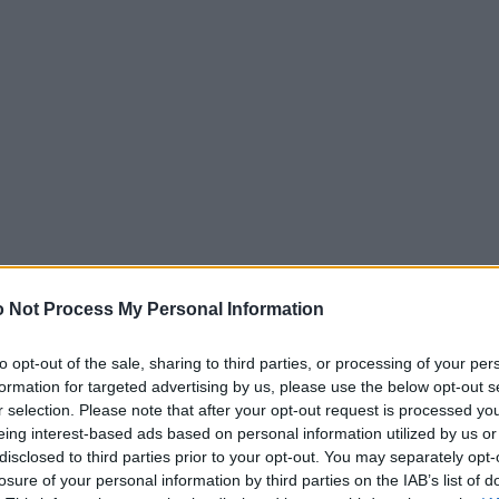
 Not Process My Personal Information
 κάνει ένα ιστορικό βιβλίο για να κατοχυρώσει την α
ξόχως υποκειμενικό
αφού άπτεται της σχέσης του 
to opt-out of the sale, sharing to third parties, or processing of your per
. Ο
Geoff Eley
, συγγραφέας του «
Σφυρηλατώντας τη Δ
formation for targeted advertising by us, please use the below opt-out s
ωπαϊκής αριστεράς
», που κυκλοφόρησε πρόσφατα απ
r selection. Please note that after your opt-out request is processed y
eing interest-based ads based on personal information utilized by us or
λέγει την απλούστερη λύση. Δεν κρύβει την τοποθέτη
disclosed to third parties prior to your opt-out. You may separately opt-
εράς.
losure of your personal information by third parties on the IAB’s list of