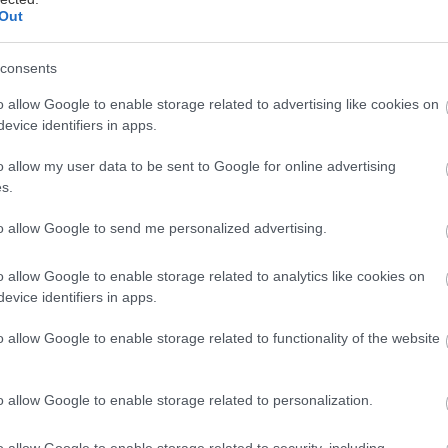
ύ
, αλλά από την ίδια όχθη με τα όσα περιγράφει. Μιλ
Out
υς «προγόνους» του. Αυτό θα πει ότι τους χαρίζεται;
του ότι αυτό είναι ένα έργο που θα διαβαστεί πιθαν
consents
 «της ίδιας οικογένειας» είναι όσο αυστηρός είναι κ
o allow Google to enable storage related to advertising like cookies on
ου, όταν συνομιλεί με άλλους οπαδούς. Έτσι,
καταφ
evice identifiers in apps.
 του σταλινισμού
, συχνά πυκνά κατά συλλήβδην τ
θέσεων που ενίοτε υιοθέτησε η ευρωπαϊκή αριστερά
o allow my user data to be sent to Google for online advertising
s.
ρικών λαθών της.
to allow Google to send me personalized advertising.
έσα από την ανάλυση μιας τέτοιας ιδεολογικής ιστο
o allow Google to enable storage related to analytics like cookies on
ατα. Ο Eley εκεί παίρνει το μέρος της κοινής λογική
evice identifiers in apps.
 επιστημονικές του αρετές.
Δεν επιχειρεί να επιλύσε
εριγράφει θέτοντας στο φόντο τις ιστορικές διεργασ
o allow Google to enable storage related to functionality of the website
τηκαν και τις οποίες επηρέασαν.
o allow Google to enable storage related to personalization.
εκτεταμένη αναφορά γίνεται
στον φεμινισμό
και στ
o allow Google to enable storage related to security, including