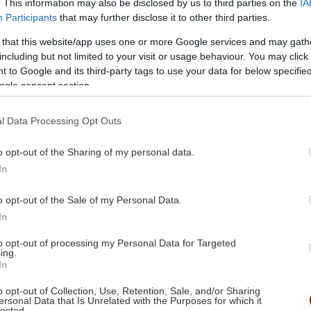
. This information may also be disclosed by us to third parties on the
IA
Participants
that may further disclose it to other third parties.
 που, για όποιον δεν είναι εξοικειωμένος με το έργ
σε αυτήν την κατηγορία), αναφέρεται και στην εισα
 that this website/app uses one or more Google services and may gath
including but not limited to your visit or usage behaviour. You may click 
τη γραφή από ένα φορτισμένο για την Ελλάδα θέμα:
 to Google and its third-party tags to use your data for below specifi
ρά είναι γραμμένη η ιστορία μας. Είναι γραμμένη «
ogle consent section.
ι να την μποϋκοτάρουμε ως ανακριβή, μεροληπτική κ
η
«από τους δικούς μας»
; Πρέπει δημόσια να την στηρ
l Data Processing Opt Outs
περιέχει αναλήθειες.
o opt-out of the Sharing of my personal data.
In
 δημόσια- ιδιωτική αλήθεια στέρησε από την αντίστο
αρκετές δεκαετίες ευθυκρισίας και σοβαρού- μη 
o opt-out of the Sale of my Personal Data.
ημονικού έργου.
Ο Geoff Eley αποφεύγει αυτού του 
In
to opt-out of processing my Personal Data for Targeted
ing.
In
1949, ο σημερινός διδάκτωρ ιστορίας στο πανεπιστή
ει για την ιστορία της ευρωπαϊκής αριστεράς
όχι απ
o opt-out of Collection, Use, Retention, Sale, and/or Sharing
ersonal Data that Is Unrelated with the Purposes for which it
lected.