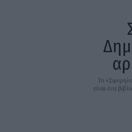
Δημ
αρ
Το «Σφυρηλα
είναι ένα βιβλ