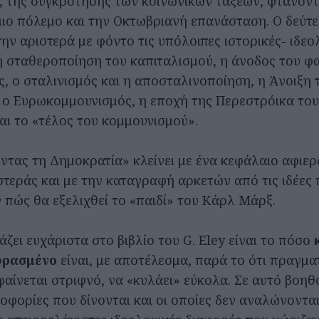
, της συγκρότησης των κοινωνικών τάξεων, φτάνοντ
ο πόλεμο και την Οκτωβριανή επανάσταση. Ο δεύτε
ην αριστερά με φόντο τις υπόλοιπες ιστορικές- ιδεο
 σταθεροποίηση του καπιταλισμού, η άνοδος του φα
, ο σταλινισμός και η αποσταλινοποίηση, η Άνοιξη 
 ο Ευρωκομμουνισμός, η εποχή της Περεστρόικα το
ι το «τέλος του κομμουνισμού».
τας τη Δημοκρατία» κλείνει με ένα κεφάλαιο αφιε
στεράς και με την καταγραφή αρκετών από τις ιδέες 
 πώς θα εξελιχθεί το «παιδί» του Κάρλ Μάρξ.
ζει ευχάριστα στο βιβλίο του G. Eley είναι το πόσο
φρασμένο
είναι, με αποτέλεσμα, παρά το ότι πραγμα
αίνεται στριφνό, να «κυλάει» εύκολα. Σε αυτό βοηθο
οφορίες που δίνονται και οι οποίες δεν αναλώνονται