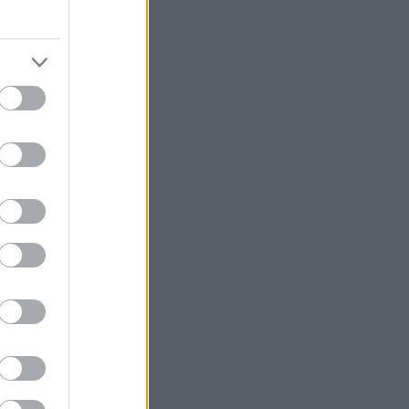
ά για τους
 Κάθε άλλο.
ότατα από
αι ένας οπαδός
έρεται κατά
ων
, και κατά των
ρίας ξεπηδούν
ς και
ι τα
ίες από τις
α σημεία τομής