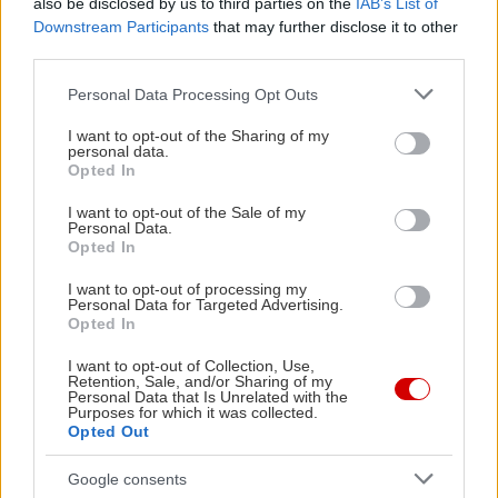
also be disclosed by us to third parties on the
IAB’s List of
Downstream Participants
that may further disclose it to other
third parties.
Please note that this website/app uses one or more Google
Personal Data Processing Opt Outs
services and may gather and store information including but
not limited to your visit or usage behaviour. You may click to
I want to opt-out of the Sharing of my
personal data.
grant or deny consent to Google and its third-party tags to
Opted In
use your data for below specified purposes in below Google
consent section.
I want to opt-out of the Sale of my
Personal Data.
Opted In
I want to opt-out of processing my
Personal Data for Targeted Advertising.
Opted In
I want to opt-out of Collection, Use,
Retention, Sale, and/or Sharing of my
Personal Data that Is Unrelated with the
Purposes for which it was collected.
Opted Out
Google consents