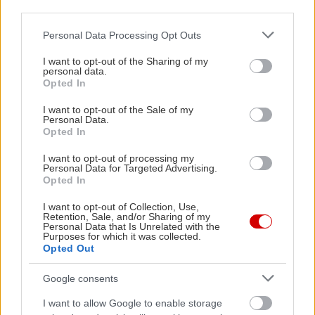
third parties.
Please note that this website/app uses one or more Google
Personal Data Processing Opt Outs
services and may gather and store information including but
not limited to your visit or usage behaviour. You may click to
I want to opt-out of the Sharing of my
personal data.
grant or deny consent to Google and its third-party tags to
Opted In
use your data for below specified purposes in below Google
consent section.
I want to opt-out of the Sale of my
Personal Data.
Opted In
I want to opt-out of processing my
Personal Data for Targeted Advertising.
Opted In
I want to opt-out of Collection, Use,
Retention, Sale, and/or Sharing of my
Personal Data that Is Unrelated with the
Purposes for which it was collected.
Opted Out
Google consents
I want to allow Google to enable storage