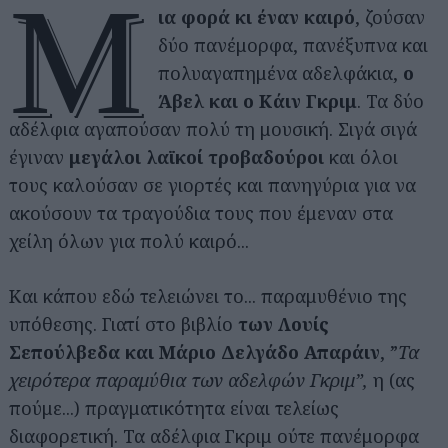
Μ
ια φορά κι έναν καιρό
, ζούσαν
δύο πανέμορφα, πανέξυπνα και
πολυαγαπημένα αδελφάκια,
ο
Άβελ και ο Κάιν Γκριμ
. Τα δύο
αδέλφια αγαπούσαν πολύ τη μουσική. Σιγά σιγά
έγιναν
μεγάλοι λαϊκοί τροβαδούροι
και όλοι
τους καλούσαν σε γιορτές και πανηγύρια για να
ακούσουν τα τραγούδια τους που έμεναν στα
χείλη όλων για πολύ καιρό...
Και κάπου εδώ τελειώνει το... παραμυθένιο της
υπόθεσης. Γιατί στο βιβλίο
των Λουίς
Σεπούλβεδα και Μάριο Δελγάδο Απαράιν
, ”
Τα
χειρότερα παραμύθια των αδελφών Γκριμ”,
η (ας
πούμε...) πραγματικότητα είναι τελείως
διαφορετική. Τα αδέλφια Γκριμ ούτε πανέμορφα