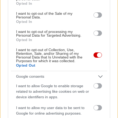
grant or deny consent to Google and its third-party tags to
Opted In
use your data for below specified purposes in below Google
consent section.
I want to opt-out of the Sale of my
Personal Data.
Opted In
I want to opt-out of processing my
Personal Data for Targeted Advertising.
Opted In
I want to opt-out of Collection, Use,
Retention, Sale, and/or Sharing of my
Personal Data that Is Unrelated with the
Purposes for which it was collected.
Διαβάστε επίσης
Opted Out
Google consents
I want to allow Google to enable storage
related to advertising like cookies on web or
device identifiers in apps.
I want to allow my user data to be sent to
Google for online advertising purposes.