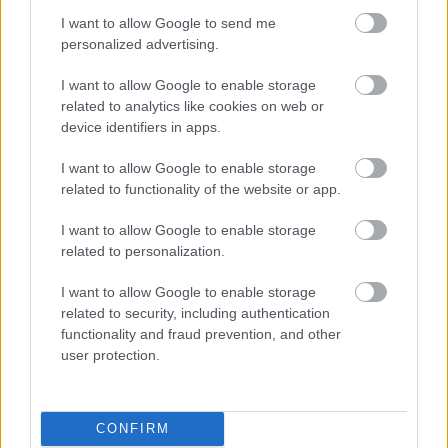
I want to allow Google to send me
personalized advertising.
15 βιβλία που αξίζει να διαβάσεις φέτος τον
6 αστυνομι
I want to allow Google to enable storage
Αύγουστο
μαζί σου σ
related to analytics like cookies on web or
device identifiers in apps.
I want to allow Google to enable storage
related to functionality of the website or app.
PODCASTS
I want to allow Google to enable storage
related to personalization.
I want to allow Google to enable storage
related to security, including authentication
functionality and fraud prevention, and other
user protection.
CONFIRM