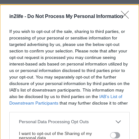
Αναζήτηση
in2life -
Do Not Process My Personal Information
για...
If you wish to opt-out of the sale, sharing to third parties, or
processing of your personal or sensitive information for
targeted advertising by us, please use the below opt-out
section to confirm your selection. Please note that after your
opt-out request is processed you may continue seeing
interest-based ads based on personal information utilized by
us or personal information disclosed to third parties prior to
your opt-out. You may separately opt-out of the further
disclosure of your personal information by third parties on the
IAB’s list of downstream participants. This information may
also be disclosed by us to third parties on the
IAB’s List of
Downstream Participants
that may further disclose it to other
third parties.
Please note that this website/app uses one or more Google
Personal Data Processing Opt Outs
services and may gather and store information including but
not limited to your visit or usage behaviour. You may click to
I want to opt-out of the Sharing of my
personal data.