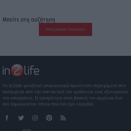
Μπείτε στη συζήτηση
ΠΡΟΣΘΉΚΗ ΣΧΟΛΊΟΥ
Το In2life φιλοξενεί αποκλειστικά πρωτότυπο περιεχόμενο που
προέρχεται από την συντακτική του ομάδα και τους εξωτερικούς
του συνεργάτες. Η εγκυρότητα είναι βασική του αρχή και έτσι
δεν δημοσιεύεται τίποτα που δεν έχει ελεγχθεί.
Facebook
Twitter
Instagram
Pinterest
RSS feeds