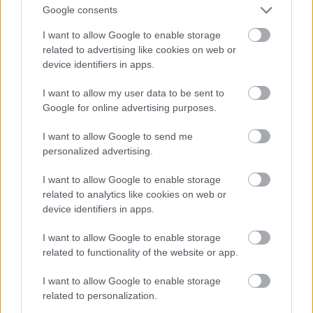
Google consents
I want to allow Google to enable storage
related to advertising like cookies on web or
device identifiers in apps.
I want to allow my user data to be sent to
Google for online advertising purposes.
Tips
I want to allow Google to send me
personalized advertising.
Στις φωτογραφίες θα παρατηρήσετε πως τα
I want to allow Google to enable storage
πτερύγια έχουν κατσαρώσει πολύ χαριτωμένα
related to analytics like cookies on web or
στις άκρες. Ο λόγος που έγινε αυτό ήταν ότι
device identifiers in apps.
τα ψάρια που είχα ήταν μικρά και ως εκ
I want to allow Google to enable storage
τούτου ελαφριά και όταν βυθίστηκαν στον
related to functionality of the website or app.
ζωμό γύρισαν στις κάτω λεπτές άκρες τους.
I want to allow Google to enable storage
Επειδή το σαλάχι δεν είναι και το πιο εύκολο
related to personalization.
ψάρι να βρεθεί, μπορείτε να φτιάξετε την ίδια