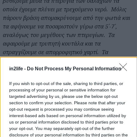
βυθίζουμε μέσα τα πτερύγια των σαλαχιών τα
οποία έχουμε πλύνει με τρεχούμενο νερό. Μόλις
πάρουν βράση απομακρύνουμε από την φωτιά και
τα αφήνουμε να ποσαριστούν γύρω στα 5΄-7΄,
αναλόγως του μεγέθους των πτερυγίων. Τα
αφαιρούμε με τρυπητή κουτάλα και τα
στραγγίζουμε σε απορροφητικό χαρτί. Τα
αλατοπιπερώνουμε και τα σκεπάζουμε με
αλουμινόχαρτο για να κρατηθούν ζεστά (μπορούμε
in2life -
Do Not Process My Personal Information
να έχουμε ανάψει τον φούρνο για λίγη ώρα στους
If you wish to opt-out of the sale, sharing to third parties, or
50-70ο C και αφού τον σβήσουμε, να βάλουμε το
processing of your personal or sensitive information for
σκεπασμένο ψάρι μέσα).
targeted advertising by us, please use the below opt-out
section to confirm your selection. Please note that after your
opt-out request is processed you may continue seeing
Σάλτσα και τελείωμα
interest-based ads based on personal information utilized by
Σε ένα μικρό κατσαρολάκι λιώνουμε σε μέτρια
us or personal information disclosed to third parties prior to
φωτιά 100 γρ. φρέσκο αγελαδινό βούτυρο και μόλις
your opt-out. You may separately opt-out of the further
disclosure of your personal information by third parties on the