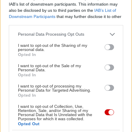
πάρει ξανθό σκούρο χρώμα και αρχίσει να μυρίζει
IAB’s list of downstream participants. This information may
σαν καβουρδισμένα φουντούκια, προσθέτουμε 3
also be disclosed by us to third parties on the
IAB’s List of
κ.γλ. ξύδι από λευκό κρασί. Αποσύρουμε από την
Downstream Participants
that may further disclose it to other
third parties.
φωτιά και προσθέτουμε 3 κ.σ. ξαρμυρισμένη
κάππαρη. Μοιράζουμε τα πτερύγια των σαλαχιών
Please note that this website/app uses one or more Google
Personal Data Processing Opt Outs
services and may gather and store information including but
σε πιάτα, περιχύνουμε με σάλτσα και σερβίρουμε
not limited to your visit or usage behaviour. You may click to
I want to opt-out of the Sharing of my
αμέσως. Συνοδεύουμε με μικρές πατάτες ατμού
personal data.
grant or deny consent to Google and its third-party tags to
Opted In
πασπαλισμένες με ψιλοκομμένο μαϊντανό, τις
use your data for below specified purposes in below Google
consent section.
οποίες περιχύνουμε με τη σάλτσα βουτύρου,
I want to opt-out of the Sale of my
Personal Data.
επίσης.
Opted In
I want to opt-out of processing my
Personal Data for Targeted Advertising.
Opted In
I want to opt-out of Collection, Use,
Retention, Sale, and/or Sharing of my
Personal Data that Is Unrelated with the
Purposes for which it was collected.
Opted Out