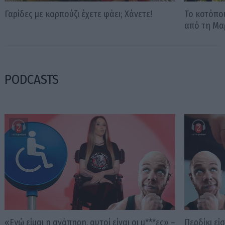
Γαρίδες με καρπούζι έχετε φάει; Χάνετε!
Το κοτόπου
από τη Μα
PODCASTS
«Εγώ είμαι η ανάπηρη, αυτοί είναι οι μ***ες» –
Περδίκι εί