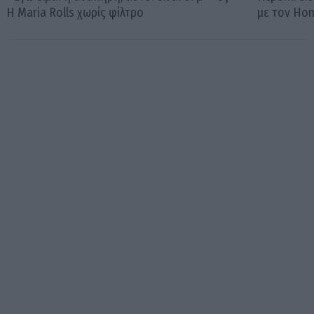
Η Maria Rolls χωρίς φίλτρο
με τον Ho